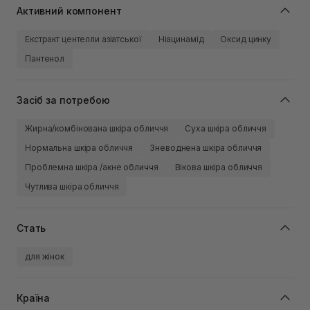
Активний компонент
Екстракт центелли азіатської
Ніацинамід
Оксид цинку
Пантенол
Засіб за потребою
Жирна/комбінована шкіра обличчя
Суха шкіра обличчя
Нормальна шкіра обличчя
Зневоднена шкіра обличчя
Проблемна шкіра /акне обличчя
Вікова шкіра обличчя
Чутлива шкіра обличчя
Стать
для жінок
Країна