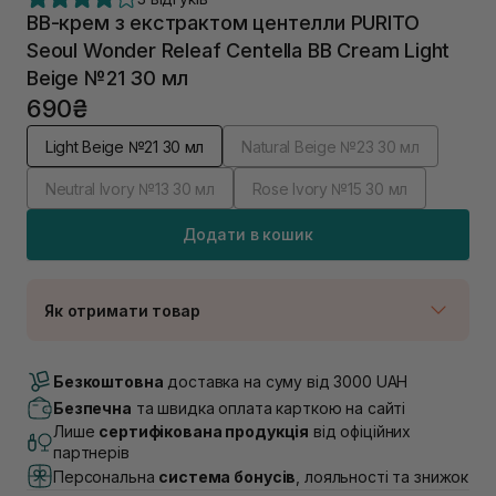
ВВ-крем з екстрактом центелли PURITO
Seoul Wonder Releaf Centella BB Cream Light
Beige №21 30 мл
690₴
Light Beige №21 30 мл
Natural Beige №23 30 мл
Neutral Ivory №13 30 мл
Rose Ivory №15 30 мл
Додати в кошик
Як отримати товар
Доставка Новою Поштою
В наявності
Безкоштовна
доставка на суму від 3000 UAH
Самовивіз м. Луцьк, вул. Винниченка 4
Безпечна
та швидка оплата карткою на сайті
В наявності
Лише
сертифікована продукція
від офіційних
Самовивіз м. Львів, вул. Академіка Підстригача, 1В
партнерів
(Duck’s Lake)
Персональна
система бонусів
, лояльності та знижок
В наявності