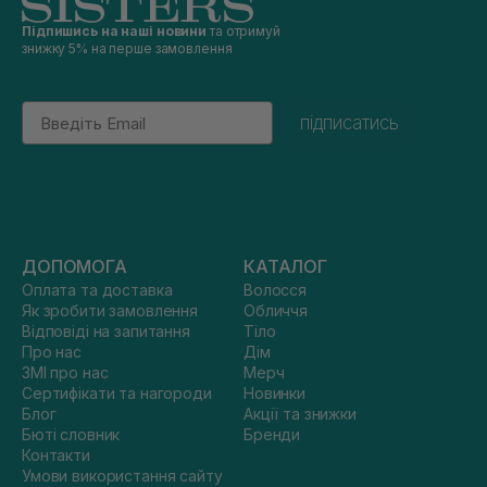
Підпишись на наші новини
та отримуй
знижку 5% на перше замовлення
Email
підписатись
ДОПОМОГА
КАТАЛОГ
Оплата та доставка
Волосся
Як зробити замовлення
Обличчя
Відповіді на запитання
Тіло
Про нас
Дім
ЗМІ про нас
Мерч
Сертифікати та нагороди
Новинки
Блог
Акції та знижки
Бюті словник
Бренди
Контакти
Умови використання сайту