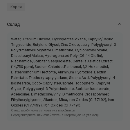
Корея
Склад
Water, Titanium Dioxide, Cyclopentasiloxane, Caprylic/Capric
Triglyceride, Butylene Glycol, Zinc Oxide, Lauryl Polyglyceryl-3
Polydimethylsiloxyethyl Dimethicone, Cyclohexasiloxane,
Diisostearyl Malate, Hydrogenated Poly (C6-14 Olefin),
Niacinamide, Sorbitan Sesquioleate, Centella Asiatica Extract
(14,750 ppm), Sodium Chloride, Panthenol, 1,2-Hexanediol,
Disteardimonium Hectorite, Aluminum Hydroxide, Dextrin
Palmitate, Triethoxycaprylylsilane, Stearic Acid, Polyglyceryl-4
Isostearate, Coco-Caprylate/Caprate, Tocopherol, Caprylyl
Glycol, Polyglyceryl-3 Polyricinoleate, Sorbitan Isostearate,
Adenosine, Dimethicone/Vinyl Dimethicone Crosspolymer,
Ethylhexylglycerin, Allantoin, Mica, Iron Oxides (CI 77492), Iron
Oxides (CI 77499), Iron Oxides (CI 77491).
Склад засобу може змінюватись виробником.
Перед використанням ознайомтесь з інформацією на упаковці.