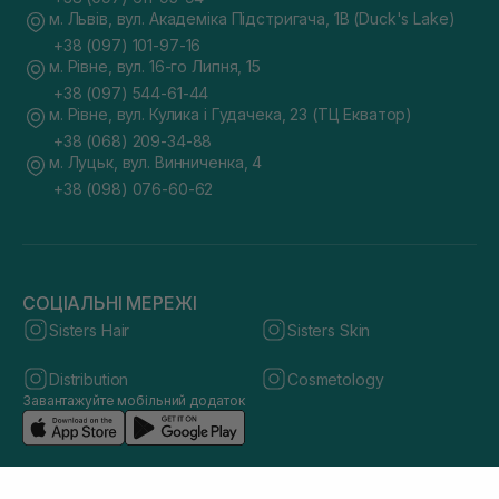
м. Львів, вул. Академіка Підстригача, 1В (Duck's Lake)
+38 (097) 101-97-16
м. Рівне, вул. 16-го Липня, 15
+38 (097) 544-61-44
м. Рівне, вул. Кулика і Гудачека, 23 (ТЦ Екватор)
+38 (068) 209-34-88
м. Луцьк, вул. Винниченка, 4
+38 (098) 076-60-62
СОЦІАЛЬНІ МЕРЕЖІ
Sisters Hair
Sisters Skin
Distribution
Cosmetology
Завантажуйте мобільний додаток