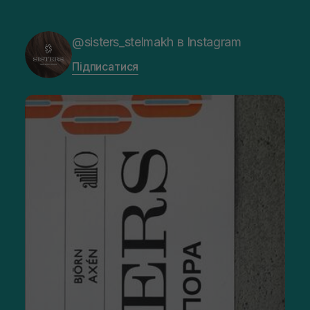
@sisters_stelmakh в Instagram
Підписатися