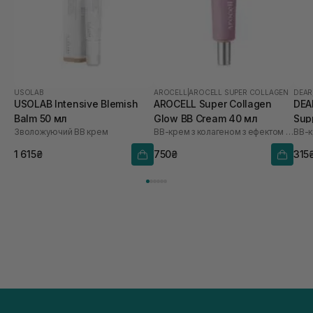
USOLAB
AROCELL
|
AROCELL SUPER COLLAGEN
DEAR
USOLAB Intensive Blemish
AROCELL Super Collagen
DEAR
Balm 50 мл
Glow BB Cream 40 мл
Sup
Зволожуючий ВВ крем
ВВ-крем з колагеном з ефектом сяйва
ВВ-к
40 
1 615₴
750₴
315