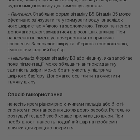
судинозміцнювальну дію і зменшує купероз.
- Пантенол.
Стабільна форма вітаміну В5. Вітамін B5 може
ефективно зв’язувати та утримувати воду, внаслідок
чого шкіра стає м’якою та зволоженою. Також пантенол
допомагає шкірі захищатися від зовнішніх впливів. При
нанесенні він зменшує почервоніння та пригнічує
запалення. Заспокоює шкіру та зберігає її зволоженою,
зміцнюючи шкірний бар’єр.
- Ніацинамід
. Форма вітаміну B3 або ніацину, яка запобігає
появі пігментації, може збільшити антиоксидантну
здатність шкіри і може брати участь у підтримці
шкірного бар’єру. Допомагає освітлити та очистити
тьмяну шкіру.
Спосіб використання
нанесіть крем рівномірно кінчиками пальців або б’юті-
спонжем після нанесення доглядових засобів. Ретельно
розтушуйте, щоб засіб краще прилягав до шкіри. При
необхідності нанесіть подвійний шар на проблемні
ділянки для кращого покриття.