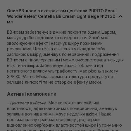
Самовивіз м. Львів, вул. Івана Франка 36
В наявності
Опис ВВ-крем з екстрактом центелли PURITO Seoul
Самовивіз м. Львів, вул. Степана Бандери 45
Wonder Releaf Centella BB Cream Light Beige №21 30
мл
В наявності
Самовивіз м. Рівне, вул. 16-го Липня, 15
ВВ-крем забезпечує відмінне покриття одним шаром,
В наявності
маскує дрібні недоліки та почервоніння. Засіб має
Самовивіз м. Рівне, вул. Кулика і Гудачека 23 (ТЦ
зволожуючий ефект і насичує шкіру поживними
Екватор)
речовинами. Центелла азіатська у складі засобу
В наявності
заспокоює шкіру, зменшує почервоніння і подразнення.
ВВ-крем є гіпоалергенним і може використовуватись для
всіх типів шкіри. Забезпечує захист обличчя від
негативного впливу ультрафіолету, має рівень захисту
SPF 30 PA+++. М’яка, кремова текстура продукту не
залишає липкості та не створює ефекту маски.
Активні компоненти
- Центелла азійська.
Має потужні заспокійливі
властивості, ефективно знімає почервоніння, зменшує
запальні вогнища та мінімізує недоліки шкіри. Надає
протизапальну і ранозагоювальну дію, сприяє
відновленню бар’єрних властивостей шкіри і утриманню
вологи, знижує чутливість шкіри, зменшує набряки, має