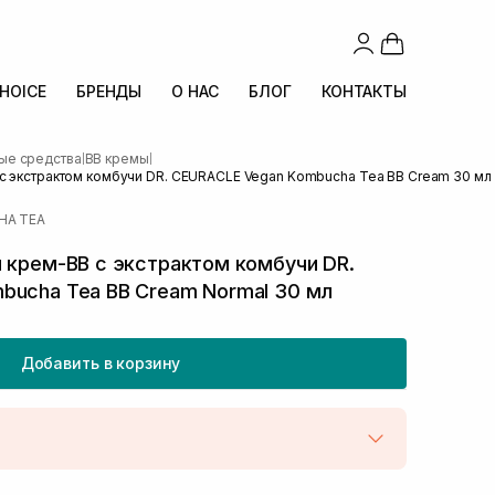
CHOICE
БРЕНДЫ
О НАС
БЛОГ
КОНТАКТЫ
ые средства
BB кремы
|
|
с экстрактом комбучи DR. CEURACLE Vegan Kombucha Tea BB Cream 30 мл
HA TEA
 крем-ВВ с экстрактом комбучи DR.
bucha Tea BB Cream Normal 30 мл
Добавить в корзину
той
В наличии