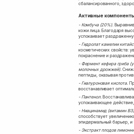
сбалансированного, здоро
Активные компонент
- Комбуча (20%).
Выравнив
кожи лица. Благодаря выс
успокаивает раздраженну
- Гидролат камелии китайс
косметических свойств: у
покраснение и раздражен
- Фермент кефира гриба (
молочных дрожжей).
Сниж
пептиды, оказывая проти
- Гиалуроновая кислота.
Пр
восстанавливает оптималь
- Пантенол.
Восстанавлива
успокаивающее действие, 
- Ниацинамид (витамин В3
способствует увеличению
эпидермальный барьер, и
- Экстракт плодов лимонни