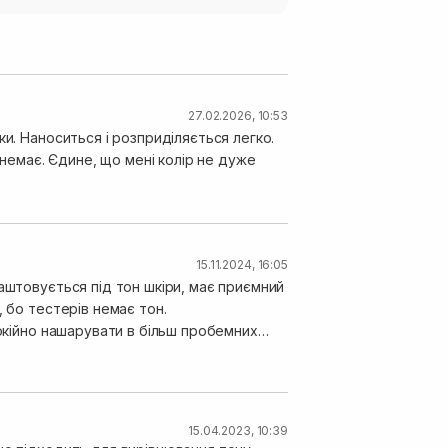
27.02.2026, 10:53
и. Наноситься і розприділяється легко.
 немає. Єдине, що мені колір не дуже
.
15.11.2024, 16:05
аштовується під тон шкіри, має приємний
 бо тестерів немає тон.
15.04.2023, 10:39