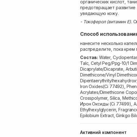
органических кислот, тан
предотвращает развитие 
увядающую кожу.
- Токоферол (витамин Е).
См
Способ использовани
нанесите несколько капел
распределите, пока крем 
Состав:
Water, Cyclopentasi
Talc, Cetyl Peg/Ppg-10/1 Di
Dicaprylate/Dicaprate, Arbuti
Dimethicone/Vinyl Dimethic
Dipentaerythritylhexahydrox
Iron Oxides(Ci 77492), Phen
Acrylates/Dimethicone Copo
Crosspolymer, Silica, Meth
Ирон Оксиды (Ci 77499), Ал
Ethylhexylglycerin, Fragranc
Epilobium Extract, Ginkgo Bil
Активний компонент