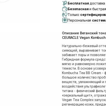
Бесплатная
Самовывоз г. Луцк, 
доставка 
Самовывоз г. Львов, 
Безопасная
и быстрая
Lake)
Только
сертифициров
Самовывоз Львов (И
Персональная
систем
Самовывоз г. Львов 
Самовывоз Ровно
Описание Веганский тона
Самовывоз г. Ровно, 
CEURACLE Vegan Kombucha
Натурально-бежевый отте
сияющей, выравнивает тон
забивает поры и позволяе
Гибридная формула средс
мягко и равномерно ложит
тяжести. В основе усовер
Kombucha Tea BB Cream -
большое количество проби
веществ, увлажняющий и 
воздействия ультрафиолет
титана - физический филь
«зеркальный щит», отража
Vegan Tea Complex запуск
регенерацию кожи, прида