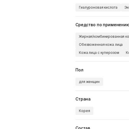
Гиалуроновая кислота
Эк
Средство по применени
Жирная/комбинированная ко
Обезвоженная кожа лица
Кожа лица с куперозом
К
Пол
для женщин
Страна
Корея
Состав