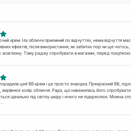
чий крем. На обличчі приємний по відчуттях, нема відчуття маск
ивних ефектів, після використання, як забитих пор чи ще чогось,
ає жовтизну. Тому раджу спробувати в магазині, перед покупкою
орадила цей BB крем і це просто знахідка. Прекрасний BB, підл
, вирівнює колір обличчя. Рада, що наважилась його спробувати,
льно під світлу шкіру і нічого не підкреслює. Можна спокійно нашарувати в більш пробемних
супер.