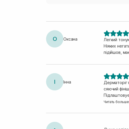
О
Оксана
Легкий тоную
Ніяких негат
підійшов, м
І
Інна
Дерматоріг п
сяючий фініш
Підлаштовується ідеа
зонах і все 
Читать больше