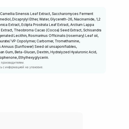
, Camellia Sinensis Leaf Extract, Saccharomyces Ferment
nediol, Dicaprylyl Ether, Water, Glycereth-26, Niacinamide, 1,2
ca Extract, Eclipta Prostrata Leaf Extract, Arctium Lappa
us Extract, Theobroma Cacao (Cocoa) Seed Extract, Schisandra
genated Lecithin, Rosmarinus Officinalis (rosemary) Leaf oil,
urate/ VP Copolymer, Carbomer, Tromethamine,
s Annuus (Sunflower) Seed oil unsaponifiables,
an Gum, Beta-Glucan, Dextrin, Hydralyzed Hyaluronic Acid,
ophenone, Ethylhexyglycerin.
 производителем.
ь с информацией на упаковке.