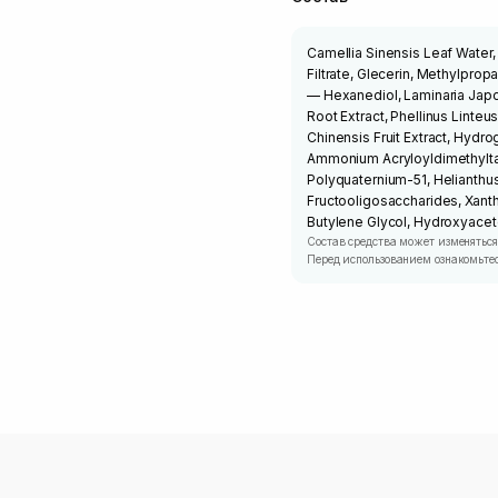
Camellia Sinensis Leaf Water
Filtrate, Glecerin, Methylpropa
— Hexanediol, Laminaria Japoni
Root Extract, Phellinus Linte
Chinensis Fruit Extract, Hydro
Ammonium Acryloyldimethylta
Polyquaternium-51, Helianthu
Fructooligosaccharides, Xanth
Butylene Glycol, Hydroxyacet
Состав средства может изменяться
Перед использованием ознакомьтес