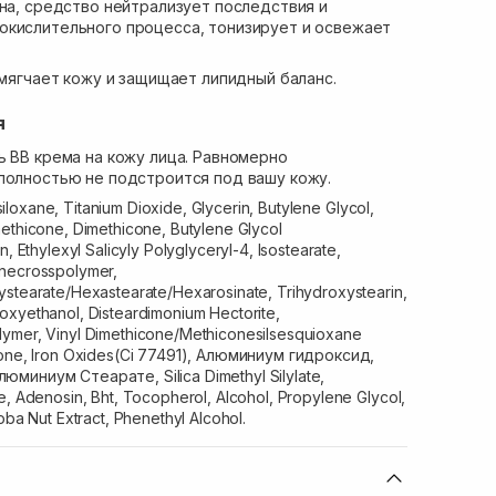
ина, средство нейтрализует последствия и
окислительного процесса, тонизирует и освежает
ягчает кожу и защищает липидный баланс.
я
ь BB крема на кожу лица. Равномерно
полностью не подстроится под вашу кожу.
loxane, Titanium Dioxide, Glycerin, Butylene Glycol,
methicone, Dimethicone, Butylene Glycol
n, Ethylexyl Salicyly Polyglyceryl-4, Isostearate,
onecrosspolymer,
ystearate/Hexastearate/Hexarosinate, Trihydroxystearin,
oxyethanol, Disteardimonium Hectorite,
lymer, Vinyl Dimethicone/Methiconesilsesquioxane
icone, Iron Oxides(Ci 77491), Алюминиум гидроксид,
юминиум Стеарате, Silica Dimethyl Silylate,
e, Adenosin, Bht, Tocopherol, Alcohol, Propylene Glycol,
oba Nut Extract, Phenethyl Alcohol.