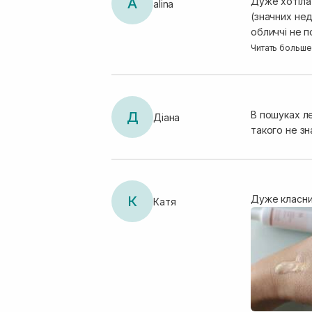
A
Дуже хотіла
alina
(значних нед
обличчі не п
ваш догляд,т
Читать больше
повернулася.
Д
В пошуках л
Діана
такого не зн
К
Дуже класни
Катя