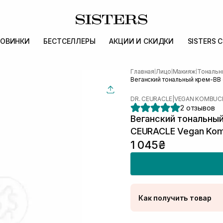
ОВИНКИ
БЕСТСЕЛЛЕРЫ
АКЦИИ И СКИДКИ
SISTERS 
Главная
Лицо
Макияж
Тональн
|
|
|
Веганский тональный крем-ВВ 
DR. CEURACLE
|
VEGAN KOMBUC
2 отзывов
Веганский тональный
CEURACLE Vegan Kom
1 045₴
Как получить товар
Доставка Новой Поч