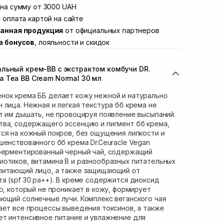
Винниченка 4
на сумму от 3000 UAH
В наличии
ул. Академика Подстригача, 1В (Duck's
 оплата картой на сайте
В наличии
анная продукция
от официальных партнеров
вана Франко 36)
В наличии
а бонусов
, лояльности и скидок
ул. Степана Бандеры 43
В наличии
В наличии
льный крем-ВВ с экстрактом комбучи DR.
ул. Кулика и Гудачека 23 (ТЦ Экватор)
Нет в наличии!
 Tea BB Cream Normal 30 мл
нок крема ББ делает кожу нежной и натурально
 лица. Нежная и легкая текстура бб крема не
т им дышать, не провоцируя появление высыпаний.
тва, содержащего эссенцию и пигмент бб крема,
ся на кожный покров, без ощущения липкости и
шенствованного бб крема Dr.Ceuracle Vegan
 ферментированный черный чай, содержащий
отиков, витамина В и разнообразных питательных
питающий лицо, а также защищающий от
а (spf 30 pa++). В креме содержится диоксид
тр, который не проникает в кожу, формирует
ющий солнечные лучи. Комплекс веганского чая
ает все процессы выведения токсинов, а также
ет интенсивное питание и увлажнение для