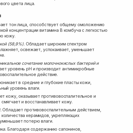
вого цвета лица.
ы
ает тон лица, способствует общему омоложению
окой концентрации витамина B комбуча с легкостью
ю кожу.
кой (58,9%).
Обладает широким спектром
влажняет, освежает, успокаивает, уменьшает
ие.
уникальное сочетание молочнокислых бактерий и
ает уровень pH и производит антимикробные
вовоспалительное действие.
оникает в средние и глубокие пласты кожи,
ный уровень влаги.
ет кожу, оказывает противовоспалительное и
смягчает и восстанавливает кожу.
).
Обладает противовоспалительным действием,
 количества керамидов, укрепляющих
 уменьшает потерю влаги.
ка.
Благодаря содержанию сапонинов,