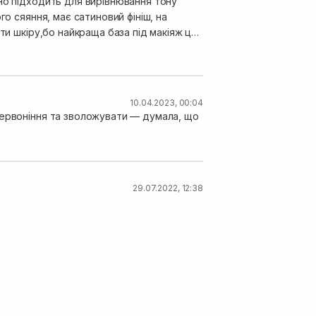
но підходить для вирівнювання тону
го сяяння, має сатиновий фініш, на
ти шкіру,бо найкраща база під макіяж це
б,і наврядчи до нього б
юрку і повнорозмір не куплю.
10.04.2023, 00:04
червоніння та зволожувати — думала, що
29.07.2022, 12:38