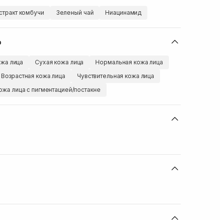
стракт комбучи
Зеленый чай
Ниацинамид
ю
жа лица
Сухая кожа лица
Нормальная кожа лица
Возрастная кожа лица
Чувствительная кожа лица
ожа лица с пигментацией/постакне