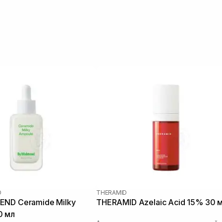
D
THERAMID
END Ceramide Milky
THERAMID Azelaic Acid 15% 30 
0 мл