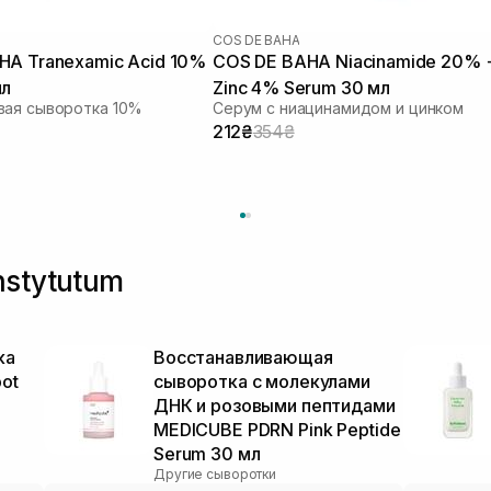
COS DE BAHA
HA Tranexamic Acid 10%
COS DE BAHA Niacinamide 20% 
мл
Zinc 4% Serum 30 мл
вая сыворотка 10%
Серум с ниацинамидом и цинком
212₴
354₴
nstytutum
ка
Восстанавливающая
pot
сыворотка с молекулами
ДНК и розовыми пептидами
MEDICUBE PDRN Pink Peptide
Serum 30 мл
Другие сыворотки