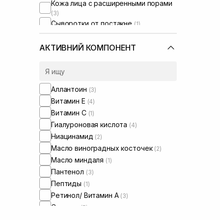
Кожа лица с расширенными порами
Rejuran
(+1)
(3)
Rosy Drop
(+1)
Сыворотки от постакне
(1)
Round Lab
(+3)
Увлажняющие сыворотки для лица
Sachi Skin
(+1)
(1)
АКТИВНИЙ КОМПОНЕНТ
Skin&Lab
(+1)
Skin1004
(+10)
Theramid
(+15)
Transparent-Lab
Аллантоин
(3)
(+8)
UIQ
Витамин Е
(+5)
(4)
Usolab
Витамин C
(+9)
(1)
VT Cosmetics
Гиалуроновая кислота
(+4)
(4)
WhoCares
Ниацинамид
(+5)
(2)
Масло виноградных косточек
(2)
Масло миндаля
(1)
Пантенол
(3)
Пептиды
(1)
Ретинол/ Витамин А
(3)
Сквалан
(5)
Токоферол
(1)