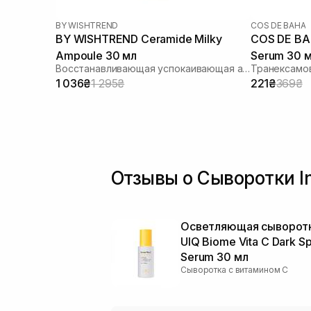
BY WISHTREND
COS DE BAHA
BY WISHTREND Ceramide Milky
COS DE BA
Ampoule 30 мл
Serum 30 
Восстанавливающая успокаивающая ампула для лица
Транексамо
1 036₴
1 295₴
221₴
369₴
Отзывы о Сыворотки I
Осветляющая сыворот
UIQ Biome Vita C Dark S
Serum 30 мл
Сыворотка с витамином С