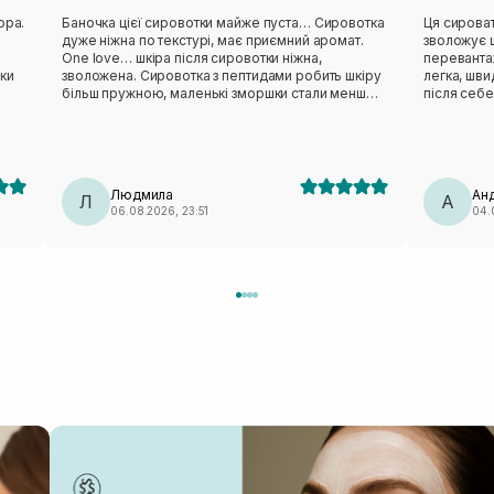
ора.
Баночка цієї сировотки майже пуста… Сировотка
Ця сирова
дуже ніжна по текстурі, має приємний аромат.
зволожує 
One love… шкіра після сировотки ніжна,
переванта
оки
зволожена. Сировотка з пептидами робить шкіру
легка, шви
більш пружною, маленькі зморшки стали менш
після себе
помітними, почервоніння зникають після перших
це склад. 
днів користування. Висипів чи алергічних реакцій
пантенол, 
не помітила. Завдяки піпетці зручно розподіляти
відновлюют
сировотку по всьому обличчю. Однозначно
заспокоюю
сировотка вартує своїх грошей і уваги.
що цю вер
Людмила
Ан
Л
чекаю на 
А
06.08.2026, 23:51
04.
мала би під