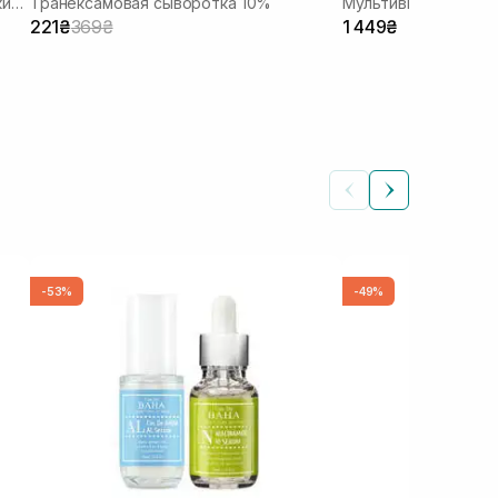
Активная сыворотка с азелаиновой кислотой
Транексамовая сыворотка 10%
221₴
369₴
1 449₴
-53%
-49%