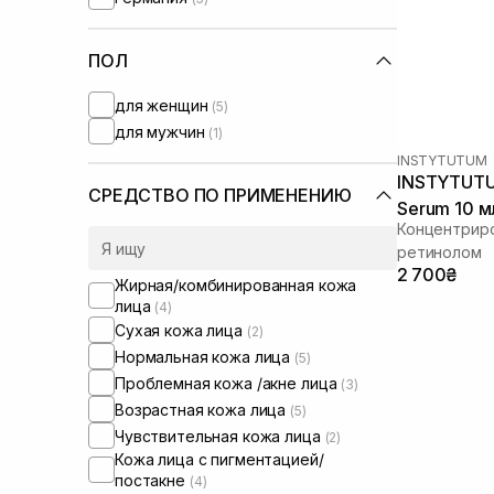
Hugs
(+3)
HydroPeptide
(+2)
I'm From
ПОЛ
(+9)
IS Clinical
(+4)
для женщин
(5)
Image Skincare
(+1)
для мужчин
(1)
Instytutum
INSTYTUTUM
Js Derma
(+2)
INSTYTUTUM
Lalarecipe
(+7)
СРЕДСТВО ПО ПРИМЕНЕНИЮ
Serum 10 м
Manyo Factory
(+13)
Концентриро
Medicube
(+14)
ретинолом
Medik8
(+16)
2 700₴
Жирная/комбинированная кожа
Meditherapy
(+1)
лица
(4)
Melume
(+7)
Сухая кожа лица
(2)
Needly
(+9)
Нормальная кожа лица
(5)
Numbuzin
(+2)
Проблемная кожа /акне лица
(3)
Perolite
(+3)
Возрастная кожа лица
(5)
Purito
(+4)
Чувствительная кожа лица
(2)
Question and Answer
(+3)
Кожа лица с пигментацией/
постакне
Real Barrier
(4)
(+3)