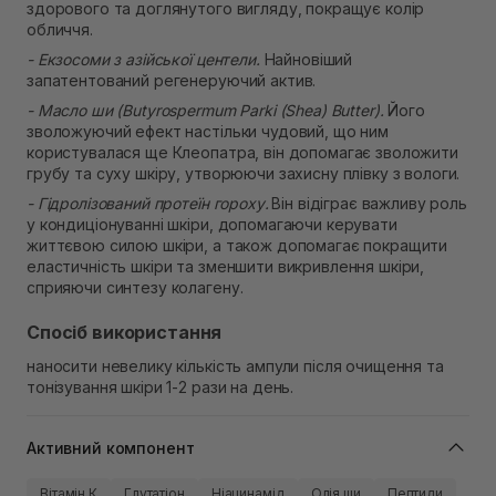
здорового та доглянутого вигляду, покращує колір
обличчя.
- Екзосоми з азійської центели.
Найновіший
запатентований регенеруючий актив.
- Масло ши (Butyrospermum Parki (Shea) Butter).
Його
зволожуючий ефект настільки чудовий, що ним
користувалася ще Клеопатра, він допомагає зволожити
грубу та суху шкіру, утворюючи захисну плівку з вологи.
- Гідролізований протеїн гороху.
Він відіграє важливу роль
у кондиціонуванні шкіри, допомагаючи керувати
життєвою силою шкіри, а також допомагає покращити
еластичність шкіри та зменшити викривлення шкіри,
сприяючи синтезу колагену.
Спосіб використання
наносити невелику кількість ампули після очищення та
тонізування шкіри 1-2 рази на день.
Активний компонент
Вітамін К
Глутатіон
Ніацинамід
Олія ши
Пептиди