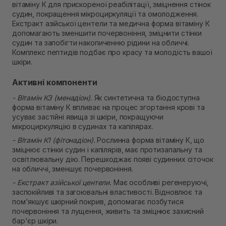
вітаміну К для прискореної реабілітації, зміцнення стінок
В наявності
судин, покращення мікроциркуляції та омолодження.
Самовивіз м. Рівне, вул. Кулика і Гудачека 23 (ТЦ
Екстракт азійської центели та медична форма вітаміну К
Екватор)
допомагають зменшити почервоніння, зміцнити стінки
В наявності
судин та запобігти накопиченню рідини на обличчі.
Комплекс пептидів подбає про красу та молодість вашої
шкіри.
Активні компоненти
- Вітамін К3 (менадіон).
Як синтетична та біодоступна
форма вітаміну К впливає на процес згортання крові та
усуває застійні явища зі шкіри, покращуючи
мікроциркуляцію в судинах та капілярах.
- Вітамін К1 (фітонадіон).
Рослинна форма вітаміну К, що
зміцнює стінки судин і капілярів, має протизапальну та
освітлювальну дію. Перешкоджає появі судинних сіточок
на обличчі, зменшує почервоніння.
- Екстракт азійської центели.
Має особливі регенеруючі,
заспокійливі та загоювальні властивості. Відновлює та
пом'якшує шкірний покрив, допомагає позбутися
почервоніння та лущення, живить та зміцнює захисний
бар'єр шкіри.