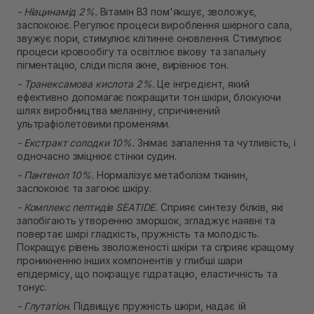
- Ніацинамід 2%.
Вітамін В3 пом'якшує, зволожує,
заспокоює. Регулює процеси вироблення шкірного сала,
звужує пори, стимулює клітинне оновлення. Стимулює
процеси кровообігу та освітлює вікову та запальну
пігментацію, сліди після акне, вирівнює тон.
- Транексамова кислота 2%.
Це інгредієнт, який
ефективно допомагає покращити тон шкіри, блокуючи
шлях виробництва меланіну, спричинений
ультрафіолетовими променями.
- Екстракт солодки 10%.
Знімає запалення та чутливість, і
одночасно зміцнює стінки судин.
- Пантенол 10%.
Нормалізує метаболізм тканин,
заспокоює та загоює шкіру.
- Комплекс пептидів SEATIDE.
Сприяє синтезу білків, які
запобігають утворенню зморшок, згладжує наявні та
повертає шкірі гладкість, пружність та молодість.
Покращує рівень зволоженості шкіри та сприяє кращому
проникненню інших компонентів у глибші шари
епідермісу, що покращує гідратацію, еластичність та
тонус.
- Глутатіон.
Підвищує пружність шкіри, надає їй