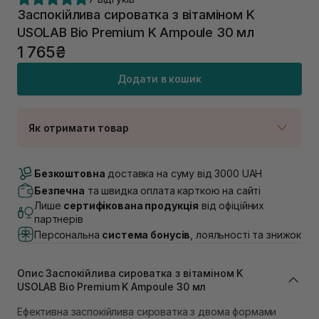
Заспокійлива сироватка з вітаміном K
USOLAB Bio Premium K Ampoule 30 мл
1 765₴
Додати в кошик
Як отримати товар
Доставка Новою Поштою
В наявності
Безкоштовна
доставка на суму від 3000 UAH
Самовивіз м. Луцьк, вул. Винниченка 4
Безпечна
та швидка оплата карткою на сайті
В наявності
Лише
сертифікована продукція
від офіційних
Самовивіз м. Львів, вул. Академіка Підстригача, 1В
партнерів
(Duck’s Lake)
Персональна
система бонусів
, лояльності та знижок
В наявності
Самовивіз м. Львів, вул. Івана Франка 36
В наявності
Опис Заспокійлива сироватка з вітаміном K
Самовивіз м. Львів, вул. Степана Бандери 45
USOLAB Bio Premium K Ampoule 30 мл
В наявності
Ефективна заспокійлива сироватка з двома формами
Самовивіз м. Рівне, вул. 16-го Липня, 15