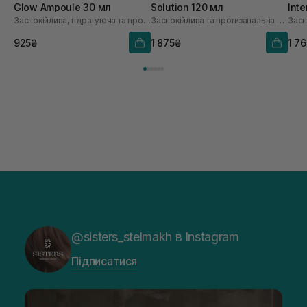
Glow Ampoule 30 мл
Solution 120 мл
Int
Заспокійлива, гідратуюча та протинабрякова сироватка
Заспокійлива та протизапальна кремова есенція для чутливої та проблемної шкіри
925₴
1 875₴
1 7
@sisters_stelmakh в Instagram
Підписатися