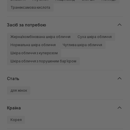
Транексамова кислота
Засіб за потребою
Жирна/комбінована шкіра обличчя
Суха шкіра обличчя
Нормальна шкіра обличчя
Чутлива шкіра обличчя
Шкіра обличчя з куперозом
Шкіра обличчя з порушеним барʼєром
Стать
для жінок
Країна
Корея