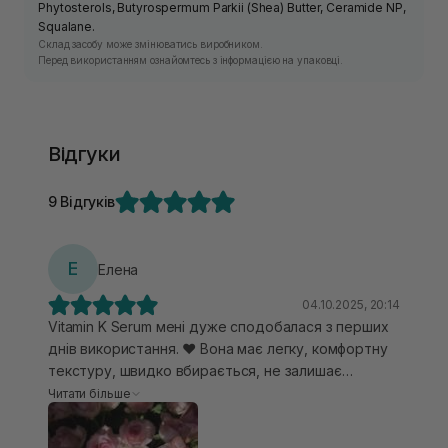
Phytosterols, Butyrospermum Parkii (Shea) Butter, Ceramide NP,
Squalane.
Склад засобу може змінюватись виробником.
Перед використанням ознайомтесь з інформацією на упаковці.
Відгуки
9 Відгуків
Е
Елена
04.10.2025, 20:14
Vitamin K Serum мені дуже сподобалася з перших
днів використання. ❤️ Вона має легку, комфортну
текстуру, швидко вбирається, не залишає
липкості й чудово поєднується з будь-яким
Читати більше
кремом або SPF. Але головне — ефект! Він
шикарний🥹 Після тижня регулярного