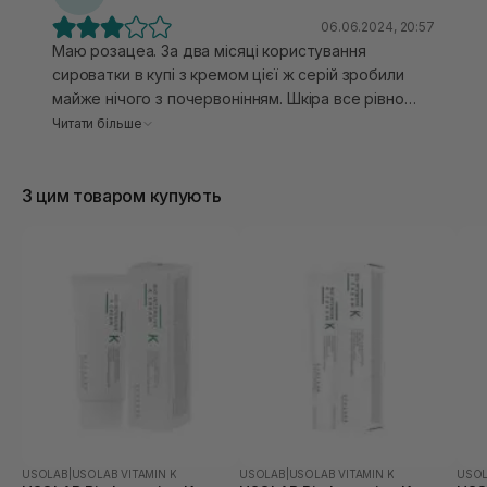
не зневодненим.
06.06.2024, 20:57
Маю розацеа. За два місяці користування
сироватки в купі з кремом цієї ж серій зробили
майже нічого з почервонінням. Шкіра все рівно
червона, а й часом реактивна. Зволоження
Читати більше
хороше та й все. Думаю даний продукт більше
підійде для лікування чи підтримки шкіри при
З цим товаром купують
куперозі, для розацеа заслабкий.
USOLAB
|
USOLAB VITAMIN K
USOLAB
|
USOLAB VITAMIN K
USO