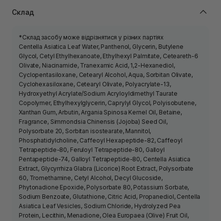
Склад
*Склад засобу може відрізнятися у різних партіях
Centella Asiatica Leaf Water, Panthenol, Glycerin, Butylene
Glycol, Cetyl Ethylhexanoate, Ethylhexyl Palmitate, Ceteareth-6
Olivate, Niacinamide, Tranexamic Acid, 1,2-Hexanediol,
Cyclopentasiloxane, Cetearyl Alcohol, Aqua, Sorbitan Olivate,
Cyclohexasiloxane, Cetearyl Olivate, Polyacrylate-13,
Hydroxyethyl Acrylate/Sodium Acryloyldimethyl Taurate
Copolymer, Ethylhexylglycerin, Caprylyl Glycol, Polyisobutene,
Xanthan Gum, Arbutin, Argania Spinosa Kernel Oil, Betaine,
Fragrance, Simmondsia Chinensis (Jojoba) Seed Oil,
Polysorbate 20, Sorbitan isostearate, Mannitol,
Phosphatidylcholine, Caffeoyl Hexapeptide-82, Caffeoyl
Tetrapeptide-80, Feruloyl Tetrapeptide-80, Galloyl
Pentapeptide-74, Galloyl Tetrapeptide-80, Centella Asiatica
Extract, Glycyrrhiza Glabra (Licorice) Root Extract, Polysorbate
60, Tromethamine, Cetyl Alcohol, Decyl Glucoside,
Phytonadione Epoxide, Polysorbate 80, Potassium Sorbate,
Sodium Benzoate, Glutathione, Citric Acid, Propanediol, Centella
Asiatica Leaf Vesicles, Sodium Chloride, Hydrolyzed Pea
Protein, Lecithin, Menadione, Olea Europaea (Olive) Fruit Oil,