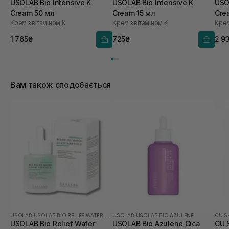
USOLAB Bio Intensive K
USOLAB Bio Intensive K
USO
Cream 50 мл
Cream 15 мл
Cre
Крем з вітаміном К
Крем з вітаміном К
Крем
1 765₴
725₴
2 9
Вам також сподобається
USOLAB
|
USOLAB BIO RELIEF WATER GLOW
USOLAB
|
USOLAB BIO AZULENE
CU S
USOLAB Bio Relief Water
USOLAB Bio Azulene Cica
CU 