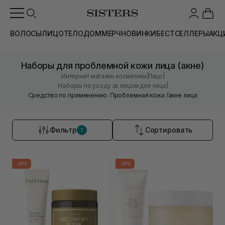
ВОЛОСЫ
ЛИЦО
ТЕЛО
ДОМ
МЕРЧ
НОВИНКИ
БЕСТСЕЛЛЕРЫ
АКЦ
Наборы для проблемной кожи лица (акне)
|
|
Интернет магазин косметики
Лицо
|
Наборы по уходу за лицом для лица
Средство по применению: Проблемная кожа /акне лица
Фильтр
Сортировать
1
-30%
-30%