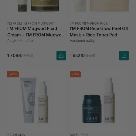
I'M FROM
|
I'M FROM MUGWORT
I'M FROM
|
I'M FROM RICE
I'M FROM Mugwort Fluid
I’M FROM Rice Glow Peel Off
Cream + I'M FROM Mugwort
Mask + Rice Toner Pad
Акційний набір
Акційний набір
Mask
1 708₴
1 652₴
2 440₴
2 360₴
-64%
-55%
SACHI SKIN
SACHI SKIN