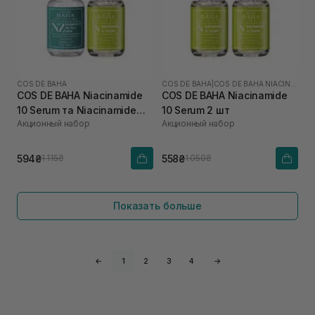
COS DE BAHA
COS DE BAHA
|
COS DE BAHA NIACINAMIDE
COS DE BAHA Niacinamide
COS DE BAHA Niacinamide
10 Serum та Niacinamide
10 Serum 2 шт
Акционный набор
Акционный набор
20% + Zinc 4% Serum
594₴
558₴
1 115₴
1 050₴
Показать больше
←
1
2
3
4
→