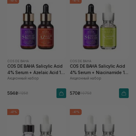
-47%
-47%
COS DE BAHA
COS DE BAHA
COS DE BAHA Salicylic Acid
COS DE BAHA Salicylic Acid
4% Serum + Azelaic Acid 10
4% Serum + Niacinamide 10
Акционный набор
Акционный набор
Serum
Serum
594₴
570₴
1 125₴
1 075₴
-47%
-47%