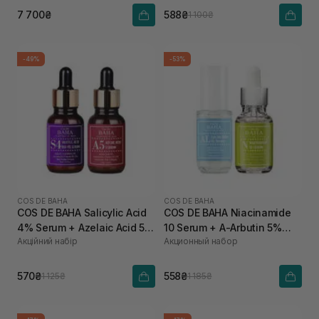
7 700₴
588₴
1 100₴
-49%
-53%
COS DE BAHA
COS DE BAHA
COS DE BAHA Salicylic Acid
COS DE BAHA Niacinamide
4% Serum + Azelaic Acid 5
10 Serum + A-Arbutin 5%
Акційний набір
Акционный набор
Serum
Licorice AL
570₴
558₴
1 125₴
1 185₴