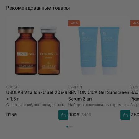
Рекомендованные товары
-46%
-65
USOLAB
BENTON
SACH
USOLAB Vita Ion-C Set 20 мл
BENTON CICA Gel Sunscreen
SAC
+ 1,5 г
Serum 2 шт
Pig
Осветляющий, антиоксидантный и омолаживающий набор
Набор солнцезащитных крем-сывороток
Акци
Saf
925₴
990₴
2 5
1 840₴