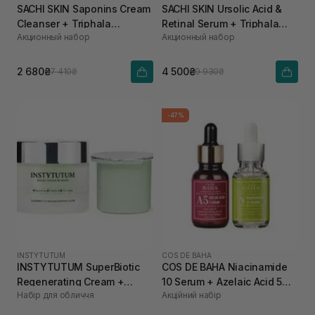
SACHI SKIN Saponins Cream
SACHI SKIN Ursolic Acid &
Cleanser + Triphala
Retinal Serum + Triphala
Акционный набор
Акционный набор
Pigmentation Corrector
Pigmentation Corrector
2 680₴
4 500₴
7 410₴
9 930₴
-47%
INSTYTUTUM
COS DE BAHA
INSTYTUTUM SuperBiotic
COS DE BAHA Niacinamide
Regenerating Cream +
10 Serum + Azelaic Acid 5
Набір для обличчя
Акційний набір
REFILL POD 50 мл, 50 мл
Serum