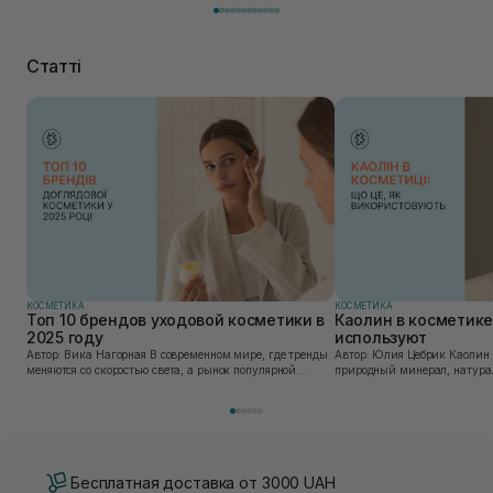
Статті
КОСМЕТИКА
КОСМЕТИКА
Топ 10 брендов уходовой косметики в
Каолин в косметике:
2025 году
используют
Автор: Вика Нагорная В современном мире, где тренды
Автор: Юлия Цебрик Каолин в косметологии – это
меняются со скоростью света, а рынок популярной
природный минерал, натурал
косметики переполнен новыми предложениями, выбор
имеет множество преимущес
средства для ухода становится настоящим вызовом....
головы, благодаря большому 
Бесплатная доставка от 3000 UAH