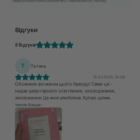
Перед використанням ознайомтесь з інформацією на упаковці.
Відгуки
8 Відгуків
Т
Тетяна
15.03.2026, 20:06
Обожнюю всі маски цього бренду! Саме ця -
надає шкірі гарного освітлення, охолодження,
зволоження. Це моя улюблена. Купую цілим
блоком, використовую у вечірній рутині. Вона в
Читати більше
мене на постійній основі!