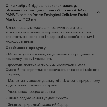
В наявності
Опис Набір з 5 відновлювальних масок для
Самовивіз м. Львів, вул. Степана Бандери 45
обличчя з керамідами, омега-3 і омега-6 RARE
PARIS Exception Rosee Ecological Cellulose Facial
В наявності
Mask 5 шт* 23 мл
Самовивіз м. Рівне, вул. 16-го Липня, 15
В наявності
Відновлювальна маска для обличчя збагачена
Самовивіз м. Рівне, вул. Кулика і Гудачека 23 (ТЦ
комплексом вітамінів, мінералів і жирних кислот, які
Екватор)
сприяють відновленню і підтримці здоров'я, а з ним і
В наявності
молодості шкіри.
Особливості продукту:
- Містить цінні кераміди, які дозволяють продовжити
природну красу і молодість;
- Формула збагачена жирними кислотами Омега-3 і
Омега-6, які сприятливо позначаються на стані шкірного
покриву;
- Має активну зволожувальну дію; 4. сприяє природному
відновленню шкірного покриву;
- Уповільнює процес старіння;
- Знімає подразнення і усуває сухість;
- Зміцнює природний захисний бар'єр;