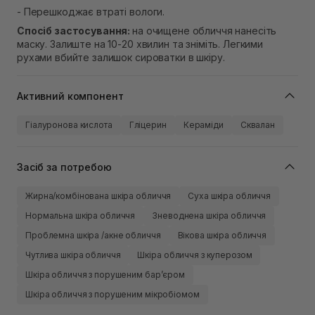
- Перешкоджає втраті вологи.
Спосіб застосування:
на очищене обличчя нанесіть
маску. Залиште на 10-20 хвилин та зніміть. Легкими
рухами вбийте залишок сироватки в шкіру.
Активний компонент
Гіалуронова кислота
Гліцерин
Кераміди
Сквалан
Засіб за потребою
Жирна/комбінована шкіра обличчя
Суха шкіра обличчя
Нормальна шкіра обличчя
Зневоднена шкіра обличчя
Проблемна шкіра /акне обличчя
Вікова шкіра обличчя
Чутлива шкіра обличчя
Шкіра обличчя з куперозом
Шкіра обличчя з порушеним барʼєром
Шкіра обличчя з порушеним мікробіомом