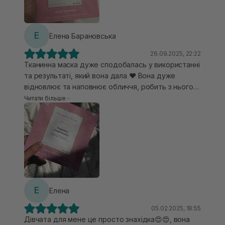
Е
Елена Барановська
26.09.2025, 22:22
Тканинна маска дуже сподобалась у використанні
та результаті, який вона дала ❤️ Вона дуже
відновлює та наповнює обличчя, робить з нього
цукерочку 🙌🏼❤️‍🔥 Поверх лише використовую свій
Читати більше
крем і на ранок шкіра дуже приємна, наповнена та
має красивий рівний тон. Класний продукт, зручне
лекало, результат після дуже навіть хороший.
Е
Елена
05.02.2025, 18:55
Дівчата для мене це просто знахідка😍😍, вона