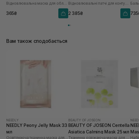
Відновлювальна маска для обличчя з керамідами, омега-3 і омега-6
Відновлювальні патчі для контуру очей з церамідами, Омега 3 та 6
Mask 1 шт* 23 мл
шт
365₴
2 385₴
735
Вам також сподобається
NEEDLY
BEAUTY OF JOSEON
NEED
NEEDLY Peony Jelly Mask 33
BEAUTY OF JOSEON Centella
NEE
мл
Asiatica Calming Mask 25 мл
Mas
Освітлююча тканинна маска для обличчя
Тканинна освіжаюча маска для обличчя