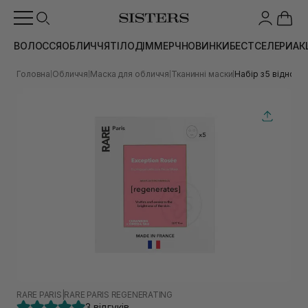
ВОЛОССЯ
ОБЛИЧЧЯ
ТІЛО
ДІМ
МЕРЧ
НОВИНКИ
БЕСТСЕЛЕРИ
АК
Головна
Обличчя
Маска для обличчя
Тканинні маски
Набір з 5 відновл
|
|
|
|
RARE PARIS
|
RARE PARIS REGENERATING
3 відгуків