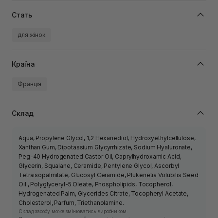
Стать
для жінок
Країна
Франція
Склад
Aqua, Propylene Glycol, 1,2 Hexanediol, Hydroxyethylcellulose,
Xanthan Gum, Dipotassium Glycyrrhizate, Sodium Hyaluronate,
Peg-40 Hydrogenated Castor Oil, Caprylhydroxamic Acid,
Glycerin, Squalane, Ceramide, Pentylene Glycol, Ascorbyl
Tetraisopalmitate, Glucosyl Ceramide, Plukenetia Volubilis Seed
Oil , Polyglyceryl-5 Oleate, Phospholipids, Tocopherol,
Hydrogenated Palm, Glycerides Citrate, Tocopheryl Acetate,
Cholesterol, Parfum, Triethanolamine.
Склад засобу може змінюватись виробником.