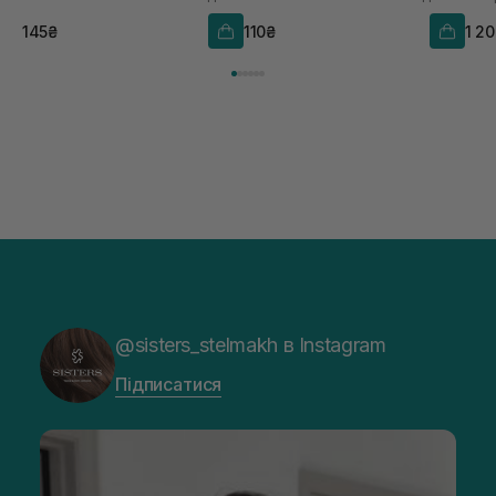
145₴
110₴
1 2
@sisters_stelmakh в Instagram
Підписатися