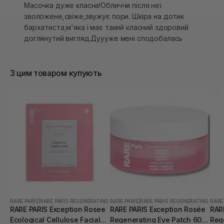
Масочка дуже класна!Обличчя після неї
зволожене,свіже,звужує пори. Шкіра на дотик
бархатиста,м'яка і має такий класний здоровий
доглянутий вигляд.Дуууже мені сподобалась
З цим товаром купують
RARE PARIS
|
RARE PARIS REGENERATING
RARE PARIS
|
RARE PARIS REGENERATING
RARE
RARE PARIS Exception Rosee
RARE PARIS Exception Rosée
RAR
Ecological Cellulose Facial
Regenerating Eye Patch 60
Reg