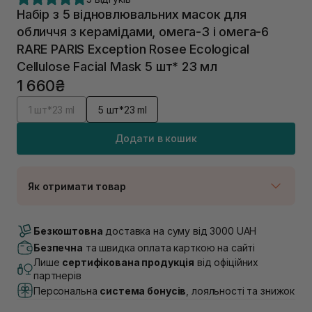
Набір з 5 відновлювальних масок для
обличчя з керамідами, омега-3 і омега-6
RARE PARIS Exception Rosee Ecological
Cellulose Facial Mask 5 шт* 23 мл
1 660₴
1 шт*23 ml
5 шт*23 ml
Додати в кошик
Як отримати товар
Доставка Новою Поштою
В наявності
Безкоштовна
доставка на суму від 3000 UAH
Самовивіз м. Луцьк, вул. Винниченка 4
Безпечна
та швидка оплата карткою на сайті
В наявності
Лише
сертифікована продукція
від офіційних
Самовивіз м. Львів, вул. Академіка Підстригача, 1В
партнерів
(Duck’s Lake)
Персональна
система бонусів
, лояльності та знижок
В наявності
Самовивіз м. Львів, вул. Івана Франка 36