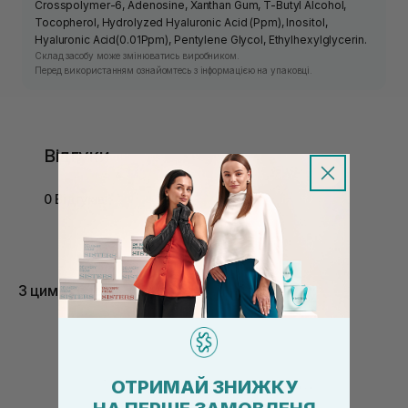
Crosspolymer-6, Adenosine, Xanthan Gum, T-Butyl Alcohol,
Tocopherol, Hydrolyzed Hyaluronic Acid (Ppm), Inositol,
Hyaluronic Acid(0.01Ppm), Pentylene Glycol, Ethylhexylglycerin.
Склад засобу може змінюватись виробником.
Перед використанням ознайомтесь з інформацією на упаковці.
Відгуки
0 Відгуків
З цим товаром купують
ОТРИМАЙ ЗНИЖКУ