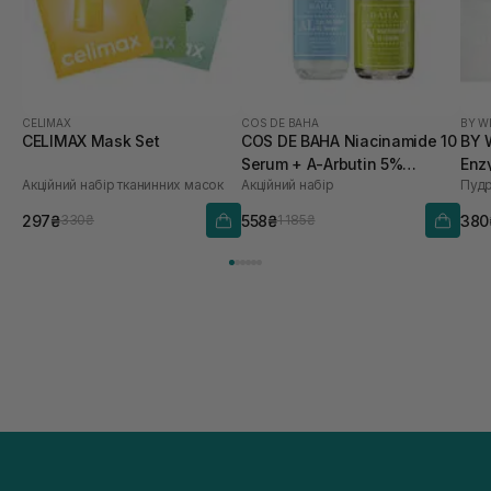
CELIMAX
COS DE BAHA
BY W
CELIMAX Mask Set
COS DE BAHA Niacinamide 10
BY 
Serum + A-Arbutin 5%
Enz
Акційний набір тканинних масок
Акційний набір
Licorice AL
шт
297₴
558₴
380
330₴
1 185₴