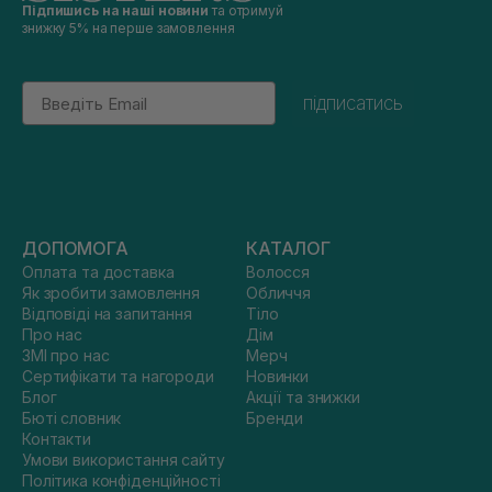
Підпишись на наші новини
та отримуй
знижку 5% на перше замовлення
Email
підписатись
ДОПОМОГА
КАТАЛОГ
Оплата та доставка
Волосся
Як зробити замовлення
Обличчя
Відповіді на запитання
Тіло
Про нас
Дім
ЗМІ про нас
Мерч
Сертифікати та нагороди
Новинки
Блог
Акції та знижки
Бюті словник
Бренди
Контакти
Умови використання сайту
Політика конфіденційності