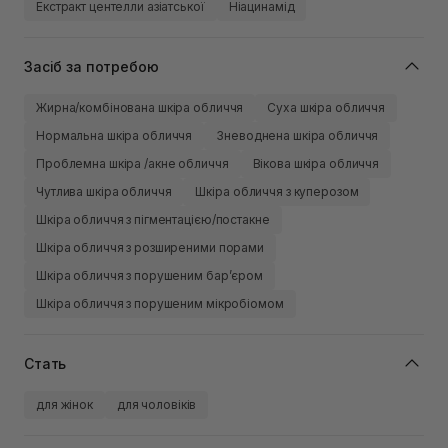
Екстракт центелли азіатської
Ніацинамід
Засіб за потребою
Жирна/комбінована шкіра обличчя
Суха шкіра обличчя
Нормальна шкіра обличчя
Зневоднена шкіра обличчя
Проблемна шкіра /акне обличчя
Вікова шкіра обличчя
Чутлива шкіра обличчя
Шкіра обличчя з куперозом
Шкіра обличчя з пігментацією/постакне
Шкіра обличчя з розширеними порами
Шкіра обличчя з порушеним барʼєром
Шкіра обличчя з порушеним мікробіомом
Стать
для жінок
для чоловіків