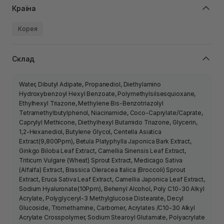
Країна
Корея
Склад
Water, Dibutyl Adipate, Propanediol, Diethylamino
Hydroxybenzoyl Hexyl Benzoate, Polymethylsilsesquioxane,
Ethylhexyl Triazone, Methylene Bis-Benzotriazolyl
Tetramethylbutylphenol, Niacinamide, Coco-Caprylate/​Caprate,
Caprylyl Methicone, Diethylhexyl Butamido Triazone, Glycerin,
1,2-Hexanediol, Butylene Glycol, Centella Asiatica
Extract(9,800Ppm), Betula Platyphylla Japonica Bark Extract,
Ginkgo Biloba Leaf Extract, Camellia Sinensis Leaf Extract,
Triticum Vulgare (Wheat) Sprout Extract, Medicago Sativa
(Alfalfa) Extract, Brassica Oleracea Italica (Broccoli) Sprout
Extract, Eruca Sativa Leaf Extract, Camellia Japonica Leaf Extract,
Sodium Hyaluronate(10Ppm), Behenyl Alcohol, Poly C10-30 Alkyl
Acrylate, Polyglyceryl-3 Methylglucose Distearate, Decyl
Glucoside, Tromethamine, Carbomer, Acrylates /​C10-30 Alkyl
Acrylate Crosspolymer, Sodium Stearoyl Glutamate, Polyacrylate