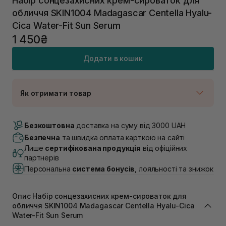
Набір сонцезахисних крем-сироваток для
обличчя SKIN1004 Madagascar Centella Hyalu-
Cica Water-Fit Sun Serum
1 450₴
Додати в кошик
Як отримати товар
Доставка Новою Поштою
Немає в наявності!
Безкоштовна
доставка на суму від 3000 UAH
Самовивіз м. Луцьк, вул. Винниченка 4
Безпечна
та швидка оплата карткою на сайті
В наявності
Лише
сертифікована продукція
від офіційних
Самовивіз м. Львів, вул. Академіка Підстригача, 1В
партнерів
(Duck’s Lake)
Персональна
система бонусів
, лояльності та знижок
Немає в наявності!
Самовивіз м. Львів, вул. Івана Франка 36
В наявності
Опис Набір сонцезахисних крем-сироваток для
Самовивіз м. Львів, вул. Степана Бандери 45
обличчя SKIN1004 Madagascar Centella Hyalu-Cica
В наявності
Water-Fit Sun Serum
Самовивіз м. Рівне, вул. 16-го Липня, 15