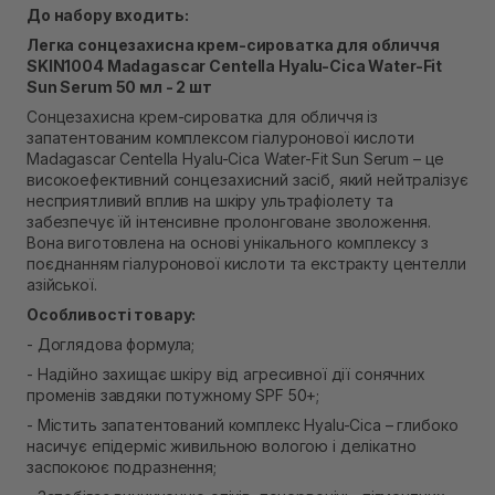
До набору входить:
Немає в наявності!
Самовивіз м. Рівне, вул. Кулика і Гудачека 23 (ТЦ
Легка сонцезахисна крем-сироватка для обличчя
Екватор)
SKIN1004 Madagascar Centella Hyalu-Cica Water-Fit
В наявності
Sun Serum 50 мл - 2 шт
Сонцезахисна крем-сироватка для обличчя із
запатентованим комплексом гіалуронової кислоти
Madagascar Centella Hyalu-Cica Water-Fit Sun Serum – це
високоефективний сонцезахисний засіб, який нейтралізує
несприятливий вплив на шкіру ультрафіолету та
забезпечує їй інтенсивне пролонговане зволоження.
Вона виготовлена на основі унікального комплексу з
поєднанням гіалуронової кислоти та екстракту центелли
азійської.
Особливості товару:
- Доглядова формула;
- Надійно захищає шкіру від агресивної дії сонячних
променів завдяки потужному SPF 50+;
- Містить запатентований комплекс Hyalu-Cica – глибоко
насичує епідерміс живильною вологою і делікатно
заспокоює подразнення;