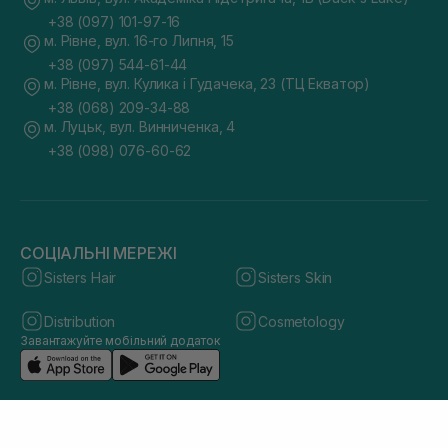
+38 (097) 101-97-16
м. Рівне, вул. 16-го Липня, 15
+38 (097) 544-61-44
м. Рівне, вул. Кулика і Гудачека, 23 (ТЦ Екватор)
+38 (068) 209-34-88
м. Луцьк, вул. Винниченка, 4
+38 (098) 076-60-62
СОЦІАЛЬНІ МЕРЕЖІ
Sisters Hair
Sisters Skin
Distribution
Cosmetology
Завантажуйте мобільний додаток