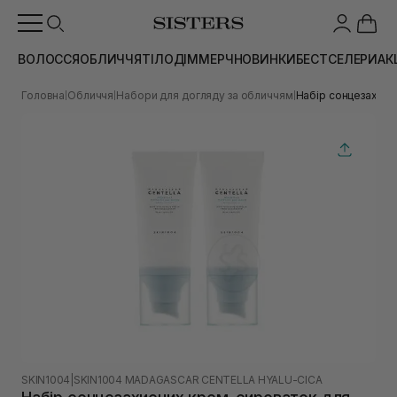
ВОЛОССЯ
ОБЛИЧЧЯ
ТІЛО
ДІМ
МЕРЧ
НОВИНКИ
БЕСТСЕЛЕРИ
АК
Головна
Обличчя
Набори для догляду за обличчям
Набір сонцезахисн
|
|
|
SKIN1004
|
SKIN1004 MADAGASCAR CENTELLA HYALU-CICA