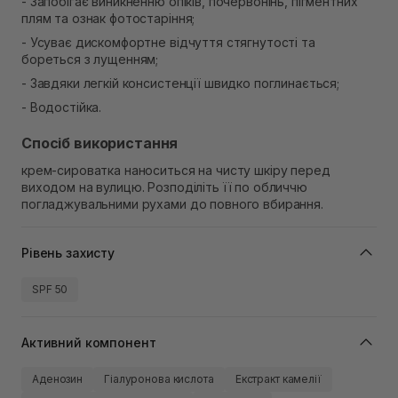
- Запобігає виникненню опіків, почервонінь, пігментних
плям та ознак фотостаріння;
- Усуває дискомфортне відчуття стягнутості та
бореться з лущенням;
- Завдяки легкій консистенції швидко поглинається;
- Водостійка.
Спосіб використання
крем-сироватка наноситься на чисту шкіру перед
виходом на вулицю. Розподіліть її по обличчю
погладжувальними рухами до повного вбирання.
Рівень захисту
SPF 50
Активний компонент
Аденозин
Гіалуронова кислота
Екстракт камелії