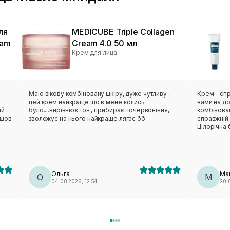
ля
MEDICUBE Triple Collagen
eam
Cream 4.0 50 мл
Крем для лица
Маю вікову комбіновану шкіру, дуже чутливу ,
Крем - спр
цей крем найкраще що в мене колись
вами на до
ий
було....вирівнює тон , прибирає почервоніння,
комбінован
йшов
зволожує на нього найкраще лягає бб
справжній 
Цілорічна 
і.
знайшла)
Ольга
Mar
О
M
04.08.2026, 12:54
20.