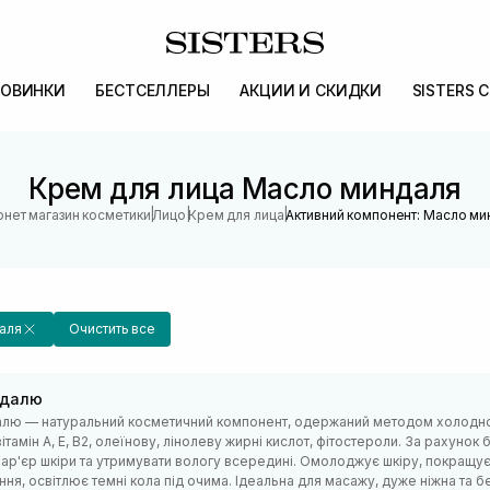
ОВИНКИ
БЕСТСЕЛЛЕРЫ
АКЦИИ И СКИДКИ
SISTERS 
Крем для лица Масло миндаля
|
|
|
рнет магазин косметики
Лицо
Крем для лица
Активний компонент: Масло ми
аля
Очистить все
гдалю
алю — натуральний косметичний компонент, одержаний методом холодног
вітамін А, Е, В2, олеїнову, лінолеву жирні кислот, фітостероли. За рахунок
бар'єр шкіри та утримувати вологу всередині. Омолоджує шкіру, покращує
ня, освітлює темні кола під очима. Ідеальна для масажу, дуже ніжна та б