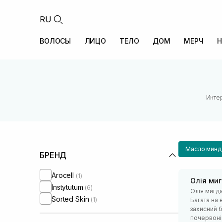
RU
ВОЛОСЫ
ЛИЦО
ТЕЛО
ДОМ
МЕРЧ
Н
Инте
Масло минд
БРЕНД
Arocell
(1)
Олія ми
Instytutum
(6)
Олія мигд
Sorted Skin
(1)
Багата на 
захисний 
почервонін