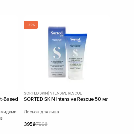
-50%
SORTED SKIN
|
INTENSIVE RESCUE
nt-Based
SORTED SKIN Intensive Rescue 50 мл
амидами
Лосьон для лица
ов
395₴
790₴