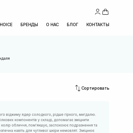
CHOICE
БРЕНДЫ
О НАС
БЛОГ
КОНТАКТЫ
ндаля
Сортировать
о віджиму ядер солодкого, рідше гіркого, мигдалю.
 білкових компонентів у складі, допомагає зміцнити
 колір обличчя, пом'якшує, заспокоює подразнення та
езпечна навіть для чутливої шкіри немовлят. Зміцнює