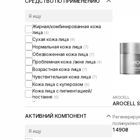
СРЕДСТВО ПО ПРИМЕНЕНИЮ
Жирная/комбинированная кожа
лица
(4)
Сухая кожа лица
(8)
Нормальная кожа лица
(7)
Обезвоженная кожа лица
(7)
Проблемная кожа /акне лица
(4)
Возрастная кожа лица
(7)
Чувствительная кожа лица
(7)
Кожа лица с куперозом
(6)
Кожа лица с пигментацией/
постакне
(6)
AROCELL
Кожа лица с расширенными порами
AROCELL S
(4)
Кожа лица с нарушенным
АКТИВНИЙ КОМПОНЕНТ
Регенерирую
барьером
(7)
полинуклеот
Кожа лица с нарушенным
1 490₴
микробиомом
(7)