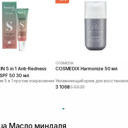
COSMEDIX
N 5 in 1 Anti-Redness
COSMEDIX Harmonize 50 мл
SPF 50 30 мл
м 5 в 1 против покраснения
₴
3 106₴
3 883₴
ица Масло миндаля