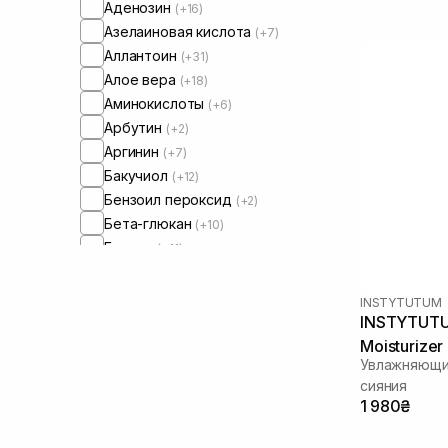
Аденозин
(+16)
Азелаиновая кислота
(+7)
Аллантоин
(+31)
Алое вера
(+18)
Аминокислоты
(+6)
Арбутин
(+2)
Аргинин
(+7)
Бакучиол
(+12)
Бензоил пероксид
(+2)
Бета-глюкан
(+10)
Бетаин
(+11)
Бисаболол
(+14)
Витамин B5
(+6)
INSTYTUTUM
Витамин Е
INSTYTUTUM
(+24)
Витамин C
Moisturizer
(+31)
Увлажняющий
Витамин U
(+2)
сияния
Витамин К
(+6)
1 980₴
Галактомиссис
(+2)
Гомамелис
(+2)