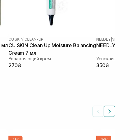
CU SKIN
|
CLEAN-UP
NEEDLY
|
NEEDLY CICAC
 мл
CU SKIN Clean Up Moisture Balancing
NEEDLY Cicachid R
Cream 7 мл
Увлажняющий крем
Успокаивающий кре
270₴
350₴
-15%
-30%