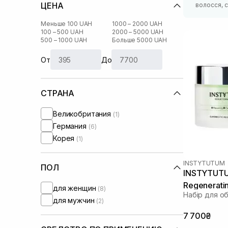
ЦЕНА
волосся, с
Меньше 100 UAH
1000 – 2000 UAH
100 – 500 UAH
2000 – 5000 UAH
500 – 1000 UAH
Больше 5000 UAH
От
До
СТРАНА
Великобритания
(1)
Германия
(6)
Корея
(1)
INSTYTUTUM
ПОЛ
INSTYTUTU
Regenerati
для женщин
(8)
Набір для о
мл, 50 мл
для мужчин
(2)
7 700₴