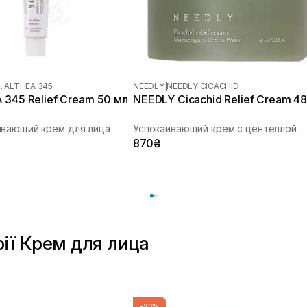
. ALTHEA 345
NEEDLY
|
NEEDLY CICACHID
 345 Relief Cream 50 мл
NEEDLY Cicachid Relief Cream 48
ивающий крем для лица
Успокаивающий крем с центеллой
870₴
рії Крем для лица
-20%