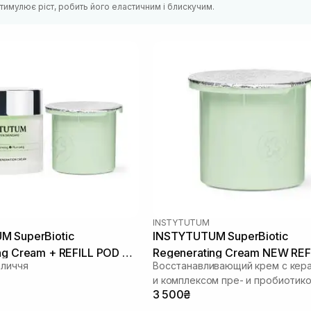
тимулює ріст, робить його еластичним і блискучим.
INSTYTUTUM
M SuperBiotic
INSTYTUTUM SuperBiotic
ng Cream + REFILL POD 50
Regenerating Cream NEW REF
бличчя
Восстанавливающий крем с кер
50 мл
и комплексом пре- и пробиотик
3 500₴