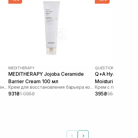
MEDITHERAPY
QUESTION AND ANSWE
MEDITHERAPY Jojoba Ceramide
Q+A Hyaluronic Ac
Barrier Cream 100 мл
Moisturiser 75 мл
Увлажняющий крем для восстановления микробиомы
Крем для восстановления барьера кожи
Крем с гиалуроново
931₴
1 095₴
395₴
564₴