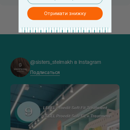
Отримати знижку
@sisters_stelmakh в Instagram
Подписаться