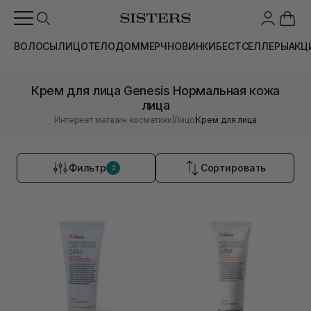
ВОЛОСЫ
ЛИЦО
ТЕЛО
ДОМ
МЕРЧ
НОВИНКИ
БЕСТСЕЛЛЕРЫ
АКЦ
Крем для лица Genesis Нормальная кожа
лица
|
|
Интернет магазин косметики
Лицо
Крем для лица
Фильтр
Сортировать
2