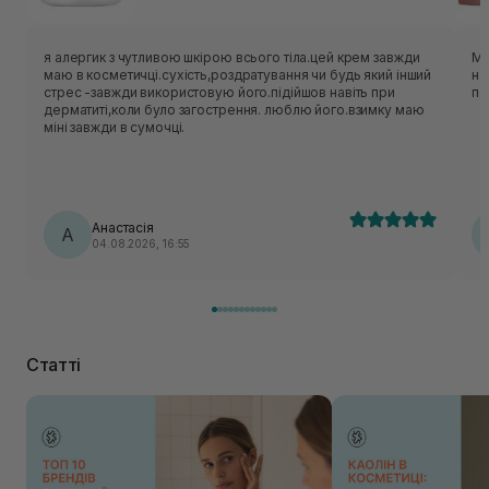
я алергик з чутливою шкірою всього тіла.цей крем завжди
Ма
маю в косметичці.сухість,роздратування чи будь який інший
на
стрес -завжди використовую його.підійшов навіть при
по
дерматиті,коли було загострення. люблю його.взимку маю
міні завжди в сумочці.
Анастасія
А
04.08.2026, 16:55
Статті