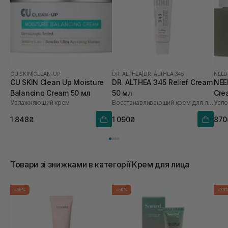
CU SKIN
|
CLEAN-UP
DR. ALTHEA
|
DR. ALTHEA 345
NEED
CU SKIN Clean Up Moisture
DR. ALTHEA 345 Relief Cream
NEE
Balancing Cream 50 мл
50 мл
Cre
Увлажняющий крем
Восстанавливающий крем для лица
1 848₴
1 090₴
870
Товари зі знижками в категорії Крем для лица
-35%
-50%
-20