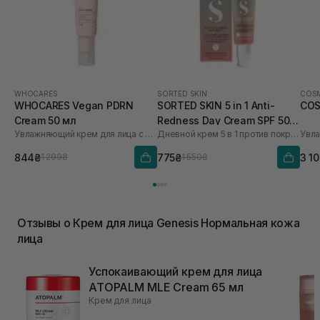
WHOCARES
SORTED SKIN
COSM
WHOCARES Vegan PDRN
SORTED SKIN 5 in 1 Anti-
COS
Cream 50 мл
Redness Day Cream SPF 50
Увлажняющий крем для лица с веганскими полинуклеотидами WHO CARES
Дневной крем 5 в 1 против покраснения
30 мл
844₴
775₴
3 1
1 299₴
1 550₴
Отзывы о Крем для лица Genesis Нормальная кожа
лица
Успокаивающий крем для лица
ATOPALM MLE Cream 65 мл
Крем для лица