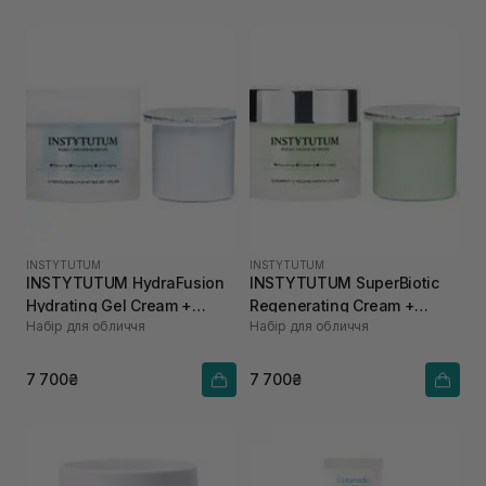
INSTYTUTUM
INSTYTUTUM
INSTYTUTUM HydraFusion
INSTYTUTUM SuperBiotic
Hydrating Gel Cream +
Regenerating Cream +
Набір для обличчя
Набір для обличчя
REFILL POD 50 мл, 50 мл
REFILL POD 50 мл, 50 мл
7 700₴
7 700₴