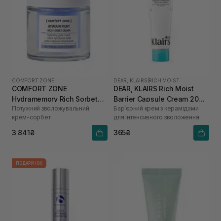
COMFORT ZONE
DEAR, KLAIRS
|
RICH MOIST
COMFORT ZONE
DEAR, KLAIRS Rich Moist
Hydramemory Rich Sorbet
Barrier Capsule Cream 20
Потужний зволожувальний
Бар’єрний крем з керамідами
Cream 50 мл
мл
крем-сорбет
для інтенсивного зволоження
3 841₴
365₴
ПОДАРУНОК