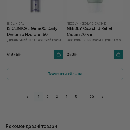
IS CLINICAL
NEEDLY
|
NEEDLY CICACHID
IS CLINICAL GeneXC Daily
NEEDLY Cicachid Relief
Dynamic Hydrator 50 г
Cream 20 мл
Динамічний зволожуючий крем
Заспокійливий крем з центелою
6 975₴
350₴
Показати більше
←
1
2
3
4
5
…
20
→
Рекомендовані товари