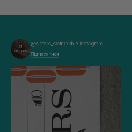
для корекції зморшок та підвищення пружності;
спеціалізовані гелі — некомедогенні формули для
жирної та проблемної шкіри.
Якщо ви шукаєте якісний крем для обличчя, зверніть увагу
на асортимент нашого магазину. Каталог регулярно
поповнюється новими позиціями.
@sisters_stelmakh в Instagram
Чому крем для обличчя в щоденному догляді
— це важливо
Підписатися
Використовувати тільки тонік або сироватку — поширена
помилка. Без крему ваш догляд залишається незавершеним
і неефективним. Креми для обличчя є обов’язковими з
таких причин:
бар'єрна функція та захист — крем зміцнює
епідермальний бар'єр, запобігаючи проникненню
бактерій та алергенів;
запобігання зневодненню — засіб утворює легку
оклюзію, завдяки якій трансепідермальна втрата
вологи зводиться до мінімуму;
Використовувати надійний косметичний засіб
необхідно для того, щоб підвищити якість
повсякденного догляду та закріпити результати.
завершення ритуалу — без крему активні речовини з