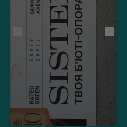
тоніка чи сироватки випаровуються з поверхні шкіри,
працюючи лише на 30–50 %;
комфорт — професійний засіб усуває відчуття
стягнутості та сухості, що часто виникає після вмивання
проточною водою;
профілактика фотостаріння — багато формул містять
фільтри, що захищають клітини від руйнівного
впливу ультрафіолету.
Як підібрати крем для обличчя
Під час вибору товарів в каталозі важливо розуміти
проблему, яку потрібно вирішити за їхньою допомогою, а
також враховувати тип шкіри та вік. Невідповідність засобу
заданим параметрам рано чи пізно призведе до негативних
наслідків замість очікуваної користі. Мріючи про
омолодження, ліфтинг або якісний УФ-захист, потрібно
вибирати бажаний ефект у фільтрах пошуку та уважно
читати опис, характеристики продукту, рекомендації
виробників, відгуки реальних користувачів на сайті.
Косметологи рекомендують ніколи не плутати нічні та денні
креми, легкі літні емульсії з щільними зимовими продуктами.
Адже вони складаються з принципово різних компонентів і
мають різноспрямовану та навіть протилежну дію.
Спекотним літнім днем ​​шкіра потребує інтенсивного
зволоження та надійного заслону від ультрафіолету.