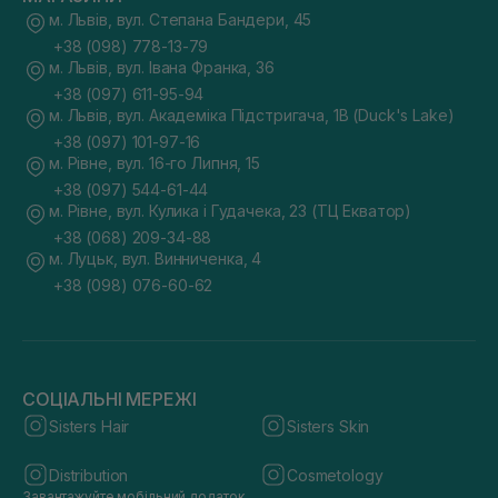
м. Львів, вул. Степана Бандери, 45
Підбір продукції за брендами, напрямками та
косметичними лініями.
+38 (098) 778-13-79
Постійні акції та сезонні розпродажі.
м. Львів, вул. Івана Франка, 36
Низькі ціни.
+38 (097) 611-95-94
м. Львів, вул. Академіка Підстригача, 1В (Duck's Lake)
+38 (097) 101-97-16
Правильний крем — це як ідеальна
м. Рівне, вул. 16-го Липня, 15
сукня: він має підкреслювати вашу
+38 (097) 544-61-44
природну красу, дарувати відчуття
м. Рівне, вул. Кулика і Гудачека, 23 (ТЦ Екватор)
комфорту і бути доречним саме зараз.
+38 (068) 209-34-88
м. Луцьк, вул. Винниченка, 4
У Sisters ми допомагаємо знайти саме
+38 (098) 076-60-62
те «вбрання» для вашої шкіри.
Особливості асортименту кремів для лиця в
онлайн-магазині SISTERS
СОЦІАЛЬНІ МЕРЕЖІ
В онлайн-магазині представлені найпопулярніші бренди
Sisters Hair
Sisters Skin
різних країн, які задають тренди у світовому виробництві
косметики для обличчя. На сайті легко підібрати відомі
корейські засоби з інноваційними формулами та
Distribution
Cosmetology
ефективними природними інгредієнтами. До шорт-листа
Завантажуйте мобільний додаток