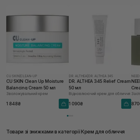
CU SKIN
|
CLEAN-UP
DR. ALTHEA
|
DR. ALTHEA 345
NEED
CU SKIN Clean Up Moisture
DR. ALTHEA 345 Relief Cream
NEE
Balancing Cream 50 мл
50 мл
Cre
Зволожувальний крем
Відновлюючий крем для обличчя
Засп
1 848₴
1 090₴
870
Товари зі знижками в категорії Крем для обличчя