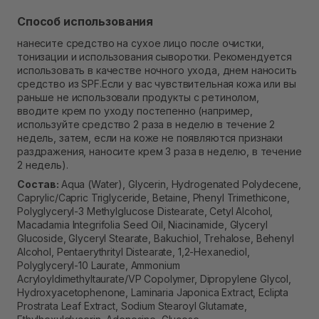
Способ использования
нанесите средство на сухое лицо после очистки,
тонизации и использования сыворотки. Рекомендуется
использовать в качестве ночного ухода, днем ​​наносить
средство из SPF.Если у вас чувствительная кожа или вы
раньше не использовали продукты с ретинолом,
вводите крем по уходу постепенно (например,
используйте средство 2 раза в неделю в течение 2
недель, затем, если на коже не появляются признаки
раздражения, наносите крем 3 раза в неделю, в течение
2 недель).
Состав:
Aqua (Water), Glycerin, Hydrogenated Polydecene,
Caprylic/Capric Triglyceride, Betaine, Phenyl Trimethicone,
Polyglyceryl-3 Methylglucose Distearate, Cetyl Alcohol,
Macadamia Integrifolia Seed Oil, Niacinamide, Glyceryl
Glucoside, Glyceryl Stearate, Bakuchiol, Trehalose, Behenyl
Alcohol, Pentaerythrityl Distearate, 1,2-Hexanediol,
Polyglyceryl-10 Laurate, Ammonium
Acryloyldimethyltaurate/VP Copolymer, Dipropylene Glycol,
Hydroxyacetophenone, Laminaria Japonica Extract, Eclipta
Prostrata Leaf Extract, Sodium Stearoyl Glutamate,