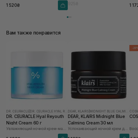
925₴
1 520₴
1 17
Вам также понравится
-20
DR. CEURACLE
|
DR. CEURACLE HYAL REYOUTH
DEAR, KLAIRS
|
MIDNIGHT BLUE CALMING
COSM
DR. CEURACLE Hyal Reyouth
DEAR, KLAIRS Midnight Blue
COS
Night Cream 60 г
Calming Cream 30 мл
Увлажняющий ночной крем-маска Dr.Ceuracle Hyal Reyouth Night Cream, 60 g
Успокаивающий ночной крем для лица