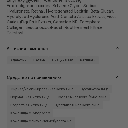
Ethylhexylglycerin, Adenosine, Glucose,
Fructooligosaccharides, Butylene Glycol, Sodium
Hyaluronate, Retinal, Hydrogenated Lecithin, Beta-Glucan,
Hydrolyzed Hyaluronic Acid, Centella Asiatica Extract, Ficus
Carica (Fig) Fruit Extract, Ceramide NP, Tocopherol,
Collagen, Leuconostoc/Radish Root Ferment Filtrate,
Palmitoyl.
Активний компонент
Аденозин
Бетаин
Ниацинамид
Ретиналь
Средство по применению
Жирная/комбинированная кожа лица
Сухая кожа лица
Нормальная кожа лица
Проблемная кожа /акне лица
Возрастная кожа лица
Чувствительная кожа лица
Кожа лица с куперозом
Кожа лица с пигментацией/постакне