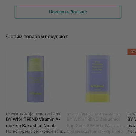
Показать больше
С этим товаром покупают
-20
BY WISHTREND
|
VITAMIN A-MAZING
BY WISHTREND
|
VITAMIN A-MAZING
BY W
BY WISHTREND Vitamin A-
BY WISHTREND Bakuchiol
BY 
mazing Bakuchiol Night
Sun Stick SPF 50+ PA++++ 16
maz
Ночной крем с ретинолом и бакучиолом
Солнцезащитный стик-праймер
Лось
Cream 30 мл
г
Loti