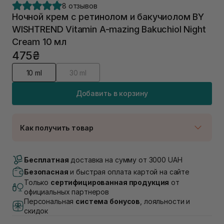
8 отзывов
Ночной крем с ретинолом и бакучиолом BY
WISHTREND Vitamin A-mazing Bakuchiol Night
Cream 10 мл
475₴
10 ml
30 ml
Добавить в корзину
Как получить товар
Доставка Новой Почтой
В наличии
Бесплатная
доставка на сумму от 3000 UAH
Самовывоз г. Луцк, Винниченка 4
Безопасная
и быстрая оплата картой на сайте
В наличии
Только
сертифицированная продукция
от
Самовывоз г. Львов, ул. Академика Подстригача,
официальных партнеров
1В (Duck's Lake)
Персональная
система бонусов
, лояльности и
В наличии
скидок
Самовывоз Львов (Ивана Франко 36)