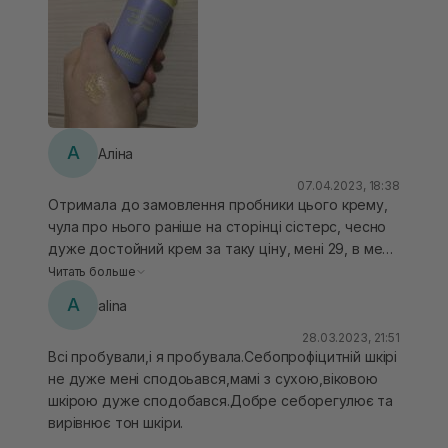
А
Аліна
07.04.2023, 18:38
Отримала до замовлення пробники цього крему,
чула про нього раніше на сторінці сістерс, чесно
дуже достойний крем за таку ціну, мені 29, в мене
комбі зневоднена схильна до поодиноких висипів,
Читать больше
жирності моя шкіра практично немає, тому
A
alina
незнаю чи такій зайде, мені дуже сподобався,
класно працює, живить, має протизапальну дію,
28.03.2023, 21:51
Всі пробували,і я пробувала.Себопрофіцитній шкірі
шкіра на ранок як оновлена розгладжена, я ніколи
не дуже мені сподоьався,мамі з сухою,віковою
нічого з ретинолом не пробувала, а це суперовий
шкірою дуже сподобався.Добре себорегулює та
актив, обов‘язково візьму повний об‘єм
вирівнює тон шкіри.