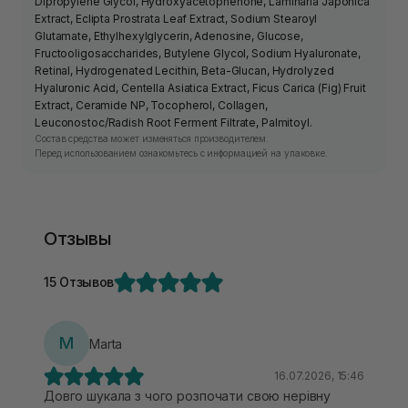
Dipropylene Glycol, Hydroxyacetophenone, Laminaria Japonica
Extract, Eclipta Prostrata Leaf Extract, Sodium Stearoyl
Glutamate, Ethylhexylglycerin, Adenosine, Glucose,
Fructooligosaccharides, Butylene Glycol, Sodium Hyaluronate,
Retinal, Hydrogenated Lecithin, Beta-Glucan, Hydrolyzed
Hyaluronic Acid, Centella Asiatica Extract, Ficus Carica (Fig) Fruit
Extract, Ceramide NP, Tocopherol, Collagen,
Leuconostoc/Radish Root Ferment Filtrate, Palmitoyl.
Состав средства может изменяться производителем.
Перед использованием ознакомьтесь с информацией на упаковке.
Отзывы
15 Отзывов
M
Marta
16.07.2026, 15:46
Довго шукала з чого розпочати свою нерівну