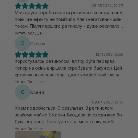
28.05.2024, 22:27
Моя друга спроба ввести ретинол в свій «раціон»,
поки ще ефекту не помітила. Але і негативних змін
також. Після першого ретинолу - дуже обсипало
обличчя і взагалі була неприємна консистенція. А
Читать больше
тут крем гарно поглинається. Не жирнить.
О
Оксана
Кремом не закриваю. Повноцінний крем наніч.
Наношу просто на очищену суху шкіру
12.11.2023, 15:55
Користувалсь ретинолом, влітку була перерва,
тепер на осінь вирішила спробувати бакучіол. Цей
кремчик по консистенціі дуже комфортний, після
нього навіть можна не закривати кремом. Для
Читать больше
чутливоі шкіри всетаки потрібно вводити
Є
Єсенія
сходинками, навіть якщо ви вже знайомі з
активами.
09.04.2023, 13:16
Крем подобається. Є результат. З ретинолом
знайома майже 1,5 роки. Ваодила по сходинках бо
була перерва. Текстура як на мою тонку комбі
шкіру то трішки плотніша, але не завжди закриваю
Читать больше
відновлюючим кремом.