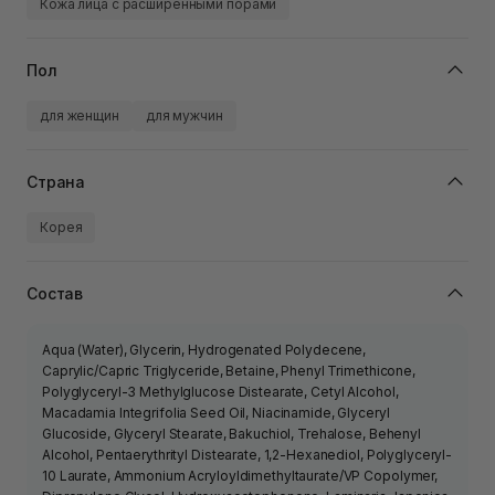
Кожа лица с расширенными порами
Пол
для женщин
для мужчин
Страна
Корея
Состав
Aqua (Water), Glycerin, Hydrogenated Polydecene,
Caprylic/Capric Triglyceride, Betaine, Phenyl Trimethicone,
Polyglyceryl-3 Methylglucose Distearate, Cetyl Alcohol,
Macadamia Integrifolia Seed Oil, Niacinamide, Glyceryl
Glucoside, Glyceryl Stearate, Bakuchiol, Trehalose, Behenyl
Alcohol, Pentaerythrityl Distearate, 1,2-Hexanediol, Polyglyceryl-
10 Laurate, Ammonium Acryloyldimethyltaurate/VP Copolymer,