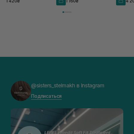
1 420₴
1 160₴
4 2
@sisters_stelmakh в Instagram
Подписаться