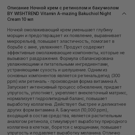
В наличии
Описание Ночной крем с ретинолом и бакучиолом
Самовывоз г. Львов ул. Степана Бандеры 43
BY WISHTREND Vitamin A-mazing Bakuchiol Night
В наличии
Cream 10 мл
Самовывоз Ровно
В наличии
Ночной омолаживающий крем уменьшает глубину
Самовывоз г. Ровно, ул. Кулика и Гудачека 23 (ТЦ
морщин и предотвращает их появление, выравнивает
Экватор)
микрорельеф, повышает эластичность, помогает в
В наличии
борьбе с акне, увлажняет. Продукт содержит
эффективные омолаживающие компоненты, которые не
вызывают раздражения. Формула сбалансирована
увлажняющими и питательными ингредиентами,
устраняющими сухость и шелушение. Одним из
основных компонентов является ретинальдегид (300
ppm) или ретиналь - производная форма витамина А.
Запускает интенсивный процесс обновления, придает
упругость, уплотняет, укрепляет внеклеточный матрикс,
нормализует гидролипидный баланс, повышает
выработку коллагена. Действует быстрее и деликатнее
других форм витамина A. Бакучиол (10,000 ppm),
входящий в состав средства, является растительным
аналогом ретинола, стимулирует выработку природного
коллагена в клетках, борется с морщинами, повышает
упругость и подавляет выработку меланина. Отлично