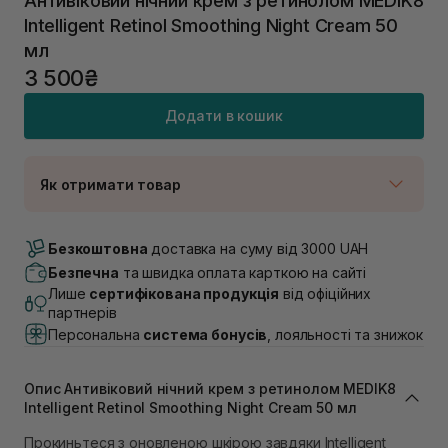
Антивіковий нічний крем з ретинолом MEDIK8
Intelligent Retinol Smoothing Night Cream 50
мл
3 500₴
Додати в кошик
Як отримати товар
Доставка Новою Поштою
В наявності
Безкоштовна
доставка на суму від 3000 UAH
Самовивіз м. Луцьк, вул. Винниченка 4
Безпечна
та швидка оплата карткою на сайті
В наявності
Лише
сертифікована продукція
від офіційних
Самовивіз м. Львів, вул. Академіка Підстригача, 1В
партнерів
(Duck’s Lake)
Персональна
система бонусів
, лояльності та знижок
Немає в наявності!
Самовивіз м. Львів, вул. Івана Франка 36
В наявності
Опис Антивіковий нічний крем з ретинолом MEDIK8
Самовивіз м. Львів, вул. Степана Бандери 45
Intelligent Retinol Smoothing Night Cream 50 мл
В наявності
Прокиньтеся з оновленою шкірою завдяки Intelligent
Самовивіз м. Рівне, вул. 16-го Липня, 15