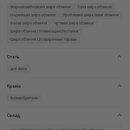
Жирна/комбінована шкіра обличчя
Суха шкіра обличчя
Нормальна шкіра обличчя
Проблемна шкіра /акне обличчя
Вікова шкіра обличчя
Чутлива шкіра обличчя
Шкіра обличчя з пігментацією/постакне
Шкіра обличчя з розширеними порами
Стать
для жінок
Країна
Великобританія
Склад