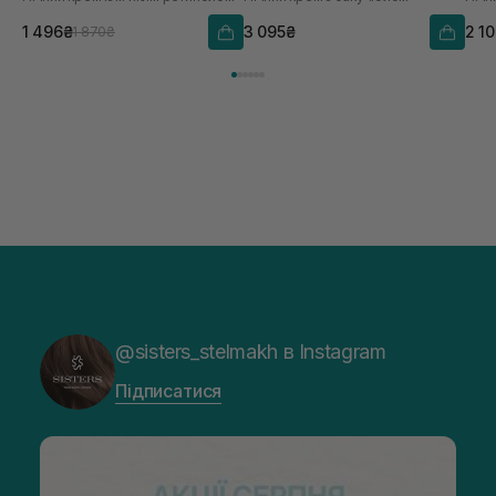
1 496₴
3 095₴
2 1
1 870₴
@sisters_stelmakh в Instagram
Підписатися