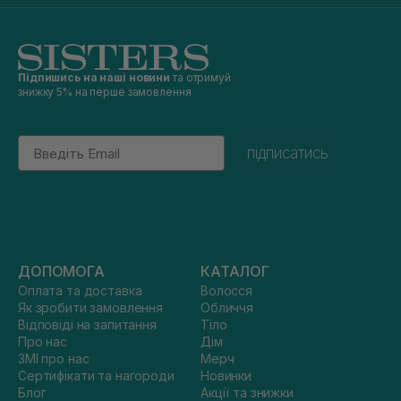
Підпишись на наші новини
та отримуй
знижку 5% на перше замовлення
Email
підписатись
ДОПОМОГА
КАТАЛОГ
Оплата та доставка
Волосся
Як зробити замовлення
Обличчя
Відповіді на запитання
Тіло
Про нас
Дім
ЗМІ про нас
Мерч
Сертифікати та нагороди
Новинки
Блог
Акції та знижки