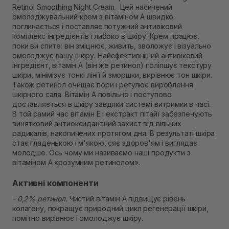
Retinol Smoothing Night Cream. Цей насичений
В наявності
омолоджувальний крем з вітаміном А швидко
Самовивіз м. Рівне, вул. Кулика і Гудачека 23 (ТЦ
поглинається і поставляє потужний антивіковий
Екватор)
комплекс інгредієнтів глибоко в шкіру. Крем працює,
Немає в наявності!
поки ви спите: він зміцнює, живить, зволожує і візуально
омолоджує вашу шкіру. Найефективніший антивіковий
інгредієнт, вітамін А (він же ретинол) поліпшує текстуру
шкіри, мінімізує тонкі лінії й зморшки, вирівнює тон шкіри.
Також ретинол очищає пори і регулює вироблення
шкірного сала. Вітамін А повільно і поступово
доставляється в шкіру завдяки системі витримки в часі.
В той самий час вітамін Е і екстракт пітайї забезпечують
винятковий антиоксидантний захист від вільних
радикалів, накопичених протягом дня. В результаті шкіра
стає гладенькою і м'якою, сяє здоров'ям і виглядає
молодше. Ось чому ми називаємо наші продукти з
вітаміном А «розумним ретинолом».
Активні компоненти
- 0,2% ретинол.
Чистий вітамін А підвищує рівень
колагену, покращує природний цикл регенерації шкіри,
помітно вирівнює і омолоджує шкіру.