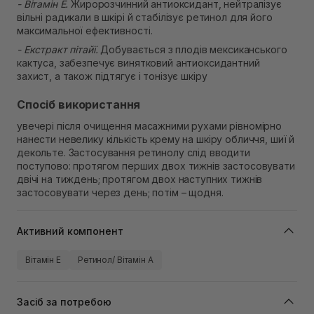
- Вітамін E.
Жиророзчинний антиоксидант, нейтралізує
вільні радикали в шкірі й стабілізує ретинол для його
максимальної ефективності.
- Екстракт пітайї.
Добувається з плодів мексиканського
кактуса, забезпечує винятковий антиоксидантний
захист, а також підтягує і тонізує шкіру
Спосіб використання
увечері після очищення масажними рухами рівномірно
нанести невелику кількість крему на шкіру обличчя, шиї й
декольте. Застосування ретинолу слід вводити
поступово: протягом перших двох тижнів застосовувати
двічі на тиждень; протягом двох наступних тижнів
застосовувати через день; потім – щодня.
Активний компонент
Вітамін Е
Ретинол/ Вітамін А
Засіб за потребою