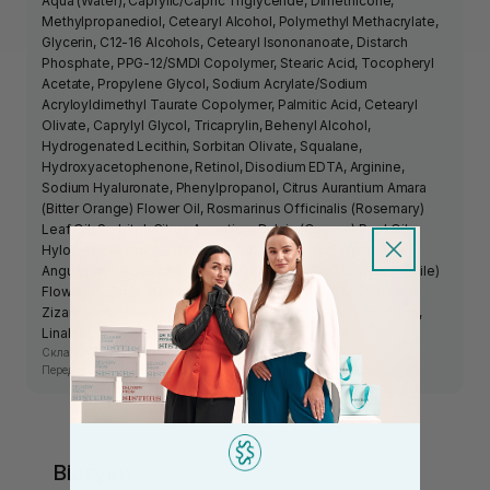
Aqua (Water), Caprylic/Capric Triglyceride, Dimethicone,
Methylpropanediol, Cetearyl Alcohol, Polymethyl Methacrylate,
Glycerin, C12-16 Alcohols, Cetearyl Isononanoate, Distarch
Phosphate, PPG-12/SMDI Copolymer, Stearic Acid, Tocopheryl
Acetate, Propylene Glycol, Sodium Acrylate/Sodium
Acryloyldimethyl Taurate Copolymer, Palmitic Acid, Cetearyl
Olivate, Caprylyl Glycol, Tricaprylin, Behenyl Alcohol,
Hydrogenated Lecithin, Sorbitan Olivate, Squalane,
Hydroxyacetophenone, Retinol, Disodium EDTA, Arginine,
Sodium Hyaluronate, Phenylpropanol, Citrus Aurantium Amara
(Bitter Orange) Flower Oil, Rosmarinus Officinalis (Rosemary)
Leaf Oil, Sorbitol, Citrus Aurantium Dulcis (Orange) Peel Oil,
Hylocereus Undatus (Dragon Fruit) Fruit Extract, Lavandula
Angustifolia (Lavender) Herb Oil, Anthemis Nobilis (Chamomile)
Flower Oil, Pogostemon Cablin (Patchouli) Leaf Oil, Vetiveria
Zizanoides (Vetiver) Root Oil, BHT, Ascorbic Acid, Limonene,
Linalool, Geraniol.
Склад засобу може змінюватись виробником.
Перед використанням ознайомтесь з інформацією на упаковці.
Відгуки