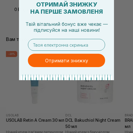
ОТРИМАЙ ЗНИЖКУ
0 Відгуків
НА ПЕРШЕ ЗАМОВЛЕНЯ
Твій вітальний бонус вже чекає —
підписуйся
на
наші новини!
Вам також сподобається
email
-20%
Отримати знижку
USOLAB
DCL
BRA
USOLAB Retin A Cream 30 мл
DCL Bakuchiol Night Cream
BRA
50 мл
мл
Нічний крем із м'яким ретинолом
Нічний крем з бакучіолом