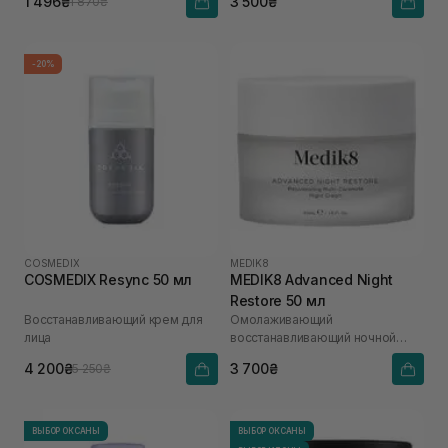
1 496₴
3 500₴
1 870₴
-20%
COSMEDIX
MEDIK8
COSMEDIX Resync 50 мл
MEDIK8 Advanced Night
Restore 50 мл
Восстанавливающий крем для
Омолаживающий
лица
восстанавливающий ночной
крем
4 200₴
3 700₴
5 250₴
ВЫБОР ОКСАНЫ
ВЫБОР ОКСАНЫ