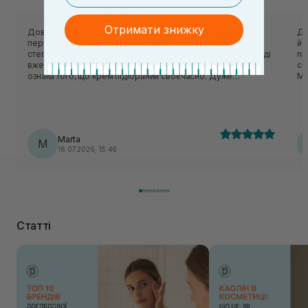
Ночные кремы
Отримати знижку
Довго шукала з чого розпочати свою нерівну боротьбу з
Ду
першими зморшками, ну, щоб відразу не медік з усіма
йо
степенями))) цей крем на основі бакучіолу в моєму догляді
піс
вже 4 роки, нічого активнішого шкіра не потребує - а це
сп
ознака того, що крем підібраний своєчасно. Дуже
Ма
задоволена станом шкіри, зміню одну баночку за іншою,
ме
рекомендую без вагань: поки 40 - політ нормальний))
кр
Marta
M
16.07.2026, 15:46
Статті