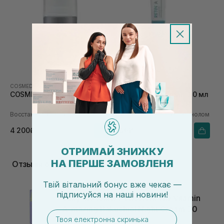
COSMEDIX
USOLAB
COSMEDIX Resync 50 мл
USOLAB Retin A Cream 30 мл
Восстанавливающий крем для лица
Ночной крем с мягким ретинолом
4 200₴
1 496₴
5 250₴
1 870₴
ОТРИМАЙ ЗНИЖКУ
НА ПЕРШЕ ЗАМОВЛЕНЯ
Отзывы о Ночные кремы от морщин
Твій вітальний бонус вже чекає —
Ночной крем с ретинолом и
підписуйся
на
наші новини!
бакучиолом BY WISHTREND Vitamin
A-mazing Bakuchiol Night Cream 30
email
мл