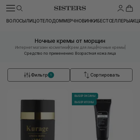
ВОЛОСЫ
ЛИЦО
ТЕЛО
ДОМ
МЕРЧ
НОВИНКИ
БЕСТСЕЛЛЕРЫ
АКЦ
Ночные кремы от морщин
|
|
|
Интернет магазин косметики
Крем для лица
Ночные кремы
Средство по применению: Возрастная кожа лица
Фильтр
Сортировать
1
ВЫБОР ОКСАНЫ
ВЫБОР ИЛОНЫ