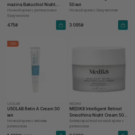
mazing Bakuchiol Night
50 мл
Ночной крем с ретинолом и
Ночной крем с бакучиолом
Cream 10 мл
бакучиолом
475₴
3 095₴
-20%
USOLAB
MEDIK8
USOLAB Retin A Cream 30
MEDIK8 Intelligent Retinol
мл
Smoothing Night Cream 50
Ночной крем с мягким
Антивозрастной ночной крем с
мл
ретинолом
ретинолом