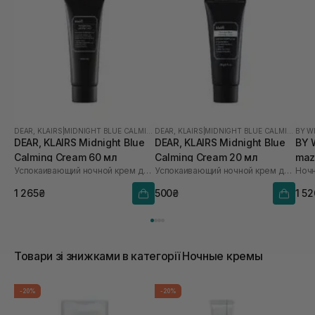
DEAR, KLAIRS
|
MIDNIGHT BLUE CALMING
DEAR, KLAIRS
|
MIDNIGHT BLUE CALMING
BY W
DEAR, KLAIRS Midnight Blue
DEAR, KLAIRS Midnight Blue
BY 
Calming Cream 60 мл
Calming Cream 20 мл
maz
Успокаивающий ночной крем для лица
Успокаивающий ночной крем для лица
Cre
1 265₴
500₴
1 5
Товари зі знижками в категорії Ночные кремы
-20%
-20%