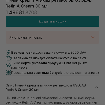
Нічний крем із м'яким ретинолом USOLAB
Retin A Cream 30 мл
1 496₴
1 870₴
Додати в кошик
Як отримати товар
Доставка Новою Поштою
Немає в наявності!
Безкоштовна
доставка на суму від 3000 UAH
Самовивіз м. Луцьк, вул. Винниченка 4
Безпечна
та швидка оплата карткою на сайті
Немає в наявності!
Лише
сертифікована продукція
від офіційних
Самовивіз м. Львів, вул. Академіка Підстригача, 1В
партнерів
(Duck’s Lake)
Персональна
система бонусів
, лояльності та знижок
Немає в наявності!
Самовивіз м. Львів, вул. Івана Франка 36
Немає в наявності!
Опис Нічний крем із м'яким ретинолом USOLAB
Самовивіз м. Львів, вул. Степана Бандери 45
Retin A Cream 30 мл
Немає в наявності!
Самовивіз м. Рівне, вул. 16-го Липня, 15
Нічний крем на основі гліколевої кислоти і м'якої форми
В наявності
ретинолу Retin A Cream м'яко відлущує ороговілі клітини