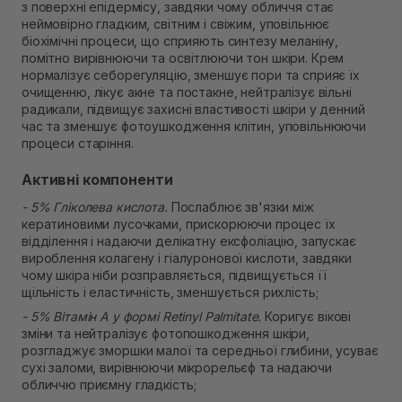
Самовивіз м. Рівне, вул. Кулика і Гудачека 23 (ТЦ
з поверхні епідермісу, завдяки чому обличчя стає
Екватор)
неймовірно гладким, світним і свіжим, уповільнює
Немає в наявності!
біохімічні процеси, що сприяють синтезу меланіну,
помітно вирівнюючи та освітлюючи тон шкіри. Крем
нормалізує себорегуляцію, зменшує пори та сприяє їх
очищенню, лікує акне та постакне, нейтралізує вільні
радикали, підвищує захисні властивості шкіри у денний
час та зменшує фотоушкодження клітин, уповільнюючи
процеси старіння.
Активні компоненти
- 5% Гліколева кислота.
Послаблює зв'язки між
кератиновими лусочками, прискорюючи процес їх
відділення і надаючи делікатну ексфоліацію, запускає
вироблення колагену і гіалуронової кислоти, завдяки
чому шкіра ніби розправляється, підвищується її
щільність і еластичність, зменшується рихлість;
- 5% Вітамін А у формі Retinyl Palmitate.
Коригує вікові
зміни та нейтралізує фотопошкодження шкіри,
розгладжує зморшки малої та середньої глибини, усуває
сухі заломи, вирівнюючи мікрорельєф та надаючи
обличчю приємну гладкість;