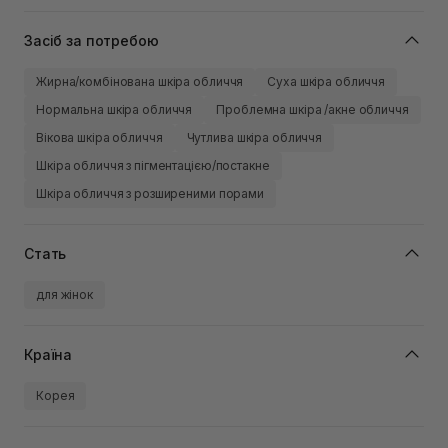
Засіб за потребою
Жирна/комбінована шкіра обличчя
Суха шкіра обличчя
Нормальна шкіра обличчя
Проблемна шкіра /акне обличчя
Вікова шкіра обличчя
Чутлива шкіра обличчя
Шкіра обличчя з пігментацією/постакне
Шкіра обличчя з розширеними порами
Стать
для жінок
Країна
Корея