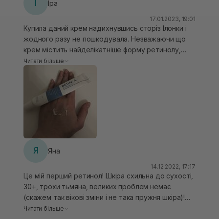
І
Іра
легкий, комфортний. Має легкий запах пантенолу.
17.01.2023, 19:01
Купила даний крем надихнувшись сторіз Ілонки і
жодного разу не пошкодувала. Незважаючи що
крем містить найделікатніше форму ретинолу,
працює з віковою шкірою дуже добре. Має
Читати більше
крутий робочий склад. Після використання тюбика
крему перше, що помітила, що покращився колір
шкіри та її текстура, висвітлилися поодинокі
пігментні плями, гарно працює з віковими змінами.
Крем комфортний у використанні, якщо правильно
ним користуватись, дотримуючись рекомендацій.
Обличчя на ранок дійсно, як казала Ілонка,
блищить як кастрюлька
Я
Яна
14.12.2022, 17:17
Це мій перший ретинол! Шкіра схильна до сухості,
30+, трохи тьмяна, великих проблем немає
(скажем так вікові зміни і не така пружня шкіра)!
Використовую 2 місяці, вводила по схемі, тільки
Читати більше
вечері, беру тільки горошину на все обличчя!