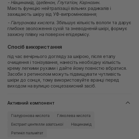
- Ніацинамід, Ідебенон, Глутатіон, Карнозин.
Мають функцію нейтралізації вільних радикалів і
захищають шкіру від УФ-випромінювання;
- Гіалуронова кислота.
Збільшує кількість вологи та дарує
глибоке зволоження сухій та зневодненій шкірі, формує
захисну плівку на поверхні епідермісу.
Спосіб використання
під час вечірнього догляду за шкірою, після етапу
очищення і тонізування, нанесіть необхідну кількість
крему легкими рухами і дайте йому повністю вбратися.
Засоби з ретинолом можуть підвищувати чутливість
шкіри до сонця, тому використовуйте вранці перед
виходом на вулицю сонцезахисний засіб.
Активний компонент
Гіалуронова кислота
Гліколева кислота
Екстракт центелли азіатської
Ніацинамід
Ретиніл пальмітат