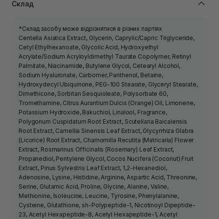
Склад
*Склад засобу може відрізнятися в різних партіях
Centella Asiatica Extract, Glycerin, Caprylic/Capric Triglyceride,
Cetyl Ethylhexanoate, Glycolic Acid, Hydroxyethyl
Acrylate/Sodium Acryloyldimethyl Taurate Copolymer, Retinyl
Palmitate, Niacinamide, Butylene Glycol, Cetearyl Alcohol,
Sodium Hyaluronate, Carbomer, Panthenol, Betaine,
Hydroxydecyl Ubiquinone, PEG-100 Stearate, Glyceryl Stearate,
Dimethicone, Sorbitan Sesquioleate, Polysorbate 60,
Tromethamine, Citrus Aurantium Dulcis (Orange) Oil, Limonene,
Potassium Hydroxide, Bakuchiol, Linalool, Fragrance,
Polygonum Cuspidatum Root Extract, Scutellaria Baicalensis
Root Extract, Camellia Sinensis Leaf Extract, Glycyrrhiza Glabra
(Licorice) Root Extract, Chamomilla Recutita (Matricaria) Flower
Extract, Rosmarinus Officinalis (Rosemary) Leaf Extract,
Propanediol, Pentylene Glycol, Cocos Nucifera (Coconut) Fruit
Extract, Pinus Sylvestris Leaf Extract, 1,2-Hexanediol,
Adenosine, Lysine, Histidine, Arginine, Aspartic Acid, Threonine,
Serine, Glutamic Acid, Proline, Glycine, Alanine, Valine,
Methionine, Isoleucine, Leucine, Tyrosine, Phenylalanine,
Cysteine, Glutathione, sh-Polypeptide-1, Nicotinoyl Dipeptide-
23, Acetyl Hexapeptide-8, Acetyl Hexapeptide-1, Acetyl