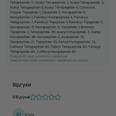
Tetrapeptide-11, Acetyl Tetrapeptide-2, Acetyl Tetrapeptide-3,
Acetyl Tetrapeptide-5, Acetyl Tetrapeptide-9, Carnosine,
Copper Tripeptide-1, Dipeptide-2, Hexapeptide-9,
Nonapeptide-1, Palmitoyl Pentapeptide-4, Palmitoyl
Tetrapeptide-7, Palmitoyl Tripeptide-1, Palmitoyl Tripeptide-5,
Hexapeptide-11, Pentapeptide-3, Tripeptide-1, Biotinoyl
Tripeptide-1, Tetrapeptide-30, Acetyl Octapeptide-3, Acetyl
Hexapeptide-38, Hexapeptide-2, exapeptide-10,
Tetrapeptide-21, Tripeptide-29, Galloyl Pentapeptide-74,
Caffeoyl Tetrapeptide-80, Galloyl Tetrapeptide-80, Feruloyl
Tetrapeptide-80, Caffeoyl Hexapeptide-82.
Склад засобу може змінюватись виробником.
Перед використанням ознайомтесь з інформацією на упаковці.
Відгуки
6 Відгуків
Ю
Юлія