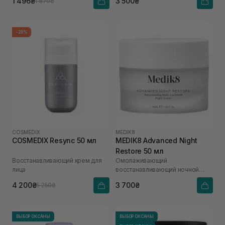
1 496₴
3 500₴
1 870₴
-20%
COSMEDIX
MEDIK8
COSMEDIX Resync 50 мл
MEDIK8 Advanced Night
Restore 50 мл
Восстанавливающий крем для
Омолаживающий
лица
восстанавливающий ночной
крем
4 200₴
3 700₴
5 250₴
ВЫБОР ОКСАНЫ
ВЫБОР ОКСАНЫ