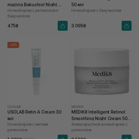
mazing Bakuchiol Night
50 мл
Ночной крем с ретинолом и
Ночной крем с бакучиолом
Cream 10 мл
бакучиолом
475₴
3 095₴
-20%
USOLAB
MEDIK8
USOLAB Retin A Cream 30
MEDIK8 Intelligent Retinol
мл
Smoothing Night Cream 50
Ночной крем с мягким
Антивозрастной ночной крем с
мл
ретинолом
ретинолом