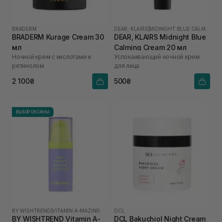
BRADERM
DEAR, KLAIRS
|
MIDNIGHT BLUE CALMING
BRADERM Kurage Cream 30
DEAR, KLAIRS Midnight Blue
мл
Calming Cream 20 мл
Ночной крем с кислотами и
Успокаивающий ночной крем
ретинолом
для лица
2 100₴
500₴
ВЫБОР ОКСАНЫ
BY WISHTREND
|
VITAMIN A-MAZING
DCL
BY WISHTREND Vitamin A-
DCL Bakuchiol Night Cream