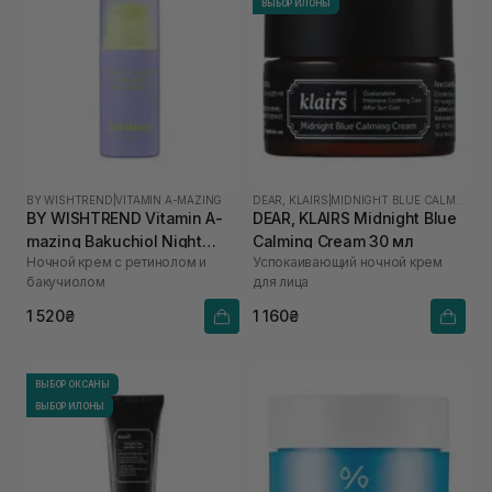
ВЫБОР ИЛОНЫ
BY WISHTREND
|
VITAMIN A-MAZING
DEAR, KLAIRS
|
MIDNIGHT BLUE CALMING
BY WISHTREND Vitamin A-
DEAR, KLAIRS Midnight Blue
mazing Bakuchiol Night
Calming Cream 30 мл
Ночной крем с ретинолом и
Успокаивающий ночной крем
Cream 30 мл
бакучиолом
для лица
1 520₴
1 160₴
ВЫБОР ОКСАНЫ
ВЫБОР ИЛОНЫ