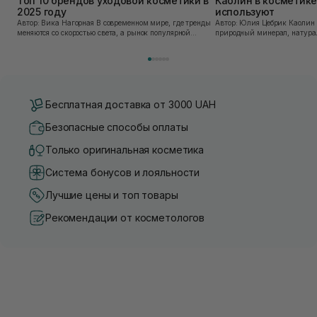
Топ 10 брендов уходовой косметики в
Каолин в косметике:
2025 году
используют
Автор: Вика Нагорная В современном мире, где тренды
Автор: Юлия Цебрик Каолин в косметологии – это
меняются со скоростью света, а рынок популярной
природный минерал, натурал
косметики переполнен новыми предложениями, выбор
имеет множество преимущес
средства для ухода становится настоящим вызовом....
головы, благодаря большому 
Бесплатная доставка от 3000 UAH
Безопасные способы оплаты
Только оригинальная косметика
Система бонусов и лояльности
Лучшие цены и топ товары
Рекомендации от косметологов