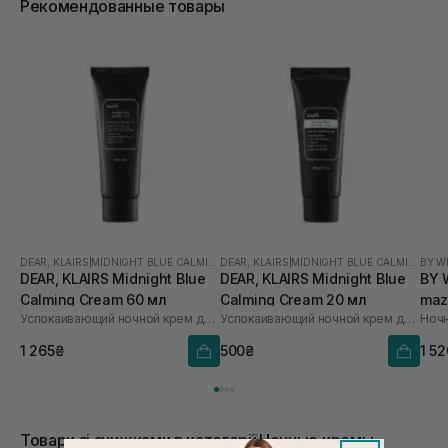
Рекомендованные товары
DEAR, KLAIRS
|
MIDNIGHT BLUE CALMING
DEAR, KLAIRS
|
MIDNIGHT BLUE CALMING
BY W
DEAR, KLAIRS Midnight Blue
DEAR, KLAIRS Midnight Blue
BY 
Calming Cream 60 мл
Calming Cream 20 мл
maz
Успокаивающий ночной крем для лица
Успокаивающий ночной крем для лица
Cre
1 265₴
500₴
1 5
Товари зі знижками в категорії Ночные кремы