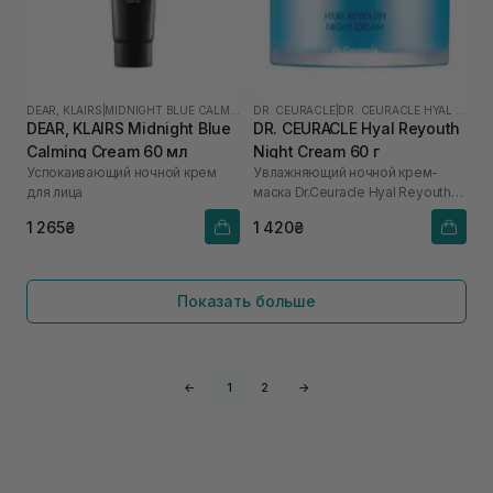
DEAR, KLAIRS
|
MIDNIGHT BLUE CALMING
DR. CEURACLE
|
DR. CEURACLE HYAL REYOUTH
DEAR, KLAIRS Midnight Blue
DR. CEURACLE Hyal Reyouth
Calming Cream 60 мл
Night Cream 60 г
Успокаивающий ночной крем
Увлажняющий ночной крем-
для лица
маска Dr.Ceuracle Hyal Reyouth
Night Cream, 60 g
1 265₴
1 420₴
Показать больше
←
1
2
→