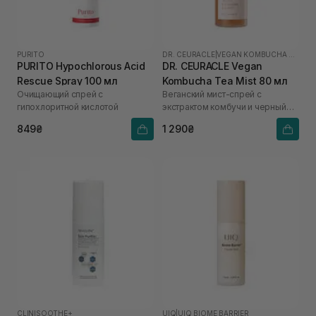
PURITO
DR. CEURACLE
|
VEGAN KOMBUCHA TEA
PURITO Hypochlorous Acid
DR. CEURACLE Vegan
Rescue Spray 100 мл
Kombucha Tea Mist 80 мл
Очищающий спрей с
Веганский мист-спрей с
гипохлоритной кислотой
экстрактом комбучи и черный
чай
849₴
1 290₴
CLINISOOTHE+
UIQ
|
UIQ BIOME BARRIER