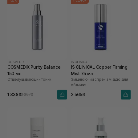
-20%
ПОДАРОК
COSMEDIX
IS CLINICAL
COSMEDIX Purity Balance
IS CLINICAL Copper Firming
150 мл
Mist 75 мл
Отшелушивающий тоник
Зміцнюючий спрей з міддю для
обличчя
1 838₴
2 565₴
2 297₴