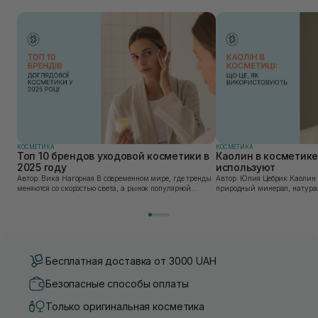
КОСМЕТИКА
КОСМЕТИКА
Топ 10 брендов уходовой косметики в
Каолин в косметике:
2025 году
используют
Автор: Вика Нагорная В современном мире, где тренды
Автор: Юлия Цебрик Каолин в косметологии – это
меняются со скоростью света, а рынок популярной
природный минерал, натурал
косметики переполнен новыми предложениями, выбор
имеет множество преимущес
средства для ухода становится настоящим вызовом....
головы, благодаря большому 
Бесплатная доставка от 3000 UAH
Безопасные способы оплаты
Только оригинальная косметика