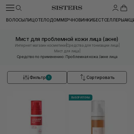
ВОЛОСЫ
ЛИЦО
ТЕЛО
ДОМ
МЕРЧ
НОВИНКИ
БЕСТСЕЛЛЕРЫ
АКЦ
Мист для проблемной кожи лица (акне)
|
|
Интернет магазин косметики
Средства для тонизации лица
|
Мист для лица
Средство по применению: Проблемная кожа /акне лица
Фильтр
Сортировать
1
ВЫБОР ИЛОНЫ