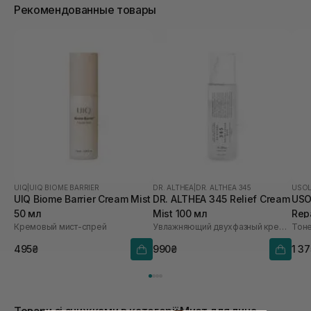
Рекомендованные товары
UIQ
|
UIQ BIOME BARRIER
DR. ALTHEA
|
DR. ALTHEA 345
USO
UIQ Biome Barrier Cream Mist
DR. ALTHEA 345 Relief Cream
USO
50 мл
Mist 100 мл
Repa
Кремовый мист-спрей
Увлажняющий двухфазный крем-спрей для лица
495₴
990₴
1 3
Товари зі знижками в категорії Мист для лица