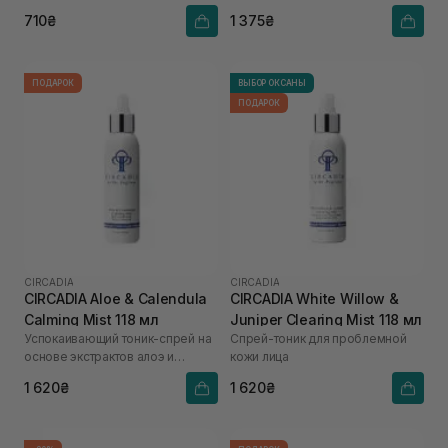
710₴
1 375₴
ПОДАРОК
ВЫБОР ОКСАНЫ
ПОДАРОК
CIRCADIA
CIRCADIA
CIRCADIA Aloe & Calendula
CIRCADIA White Willow &
Calming Mist 118 мл
Juniper Clearing Mist 118 мл
Успокаивающий тоник-спрей на
Спрей-тоник для проблемной
основе экстрактов алоэ и
кожи лица
календулы
1 620₴
1 620₴