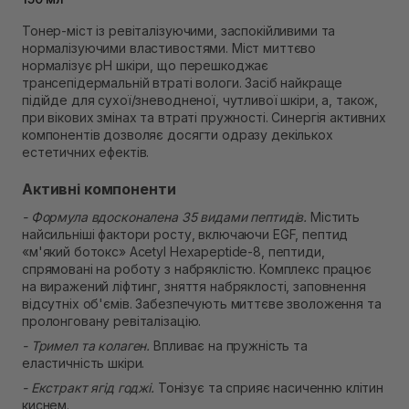
Самовивіз м. Рівне, вул. 16-го Липня, 15
Тонер-міст із ревіталізуючими, заспокійливими та
В наявності
нормалізуючими властивостями. Міст миттєво
Самовивіз м. Рівне, вул. Кулика і Гудачека 23 (ТЦ
нормалізує pH шкіри, що перешкоджає
Екватор)
трансепідермальній втраті вологи. Засіб найкраще
В наявності
підійде для сухої/зневодненої, чутливої шкіри, а, також,
при вікових змінах та втраті пружності. Синергія активних
компонентів дозволяє досягти одразу декількох
естетичних ефектів.
Активні компоненти
- Формула вдосконалена 35 видами пептидів.
Містить
найсильніші фактори росту, включаючи EGF, пептид
«м'який ботокс» Acetyl Hexapeptide-8, пептиди,
спрямовані на роботу з набряклістю. Комплекс працює
на виражений ліфтинг, зняття набряклості, заповнення
відсутніх об'ємів. Забезпечують миттєве зволоження та
пролонговану ревіталізацію.
- Тримел та колаген.
Впливає на пружність та
еластичність шкіри.
- Екстракт ягід годжі.
Тонізує та сприяє насиченню клітин
киснем.