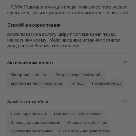
-
PDRN.
Підвищена концентрація полінуклеотидів усуває
наслідки дії вільних радикалів та видимі вікові зміни шкіри.
Спосіб використання
розпилювати на вологу шкіру після вмивання перед
нанесенням крему. Можливе використання протягом
дня для запобігання втраті вологи.
Активний компонент
Гіалуронова кислота
Екстракт кори білої верби
Екстракт центелли азіатської
Пептиди
Полінуклеотиди
Засіб за потребою
Суха шкіра обличчя
Нормальна шкіра обличчя
Зневоднена шкіра обличчя
Вікова шкіра обличчя
Чутлива шкіра обличчя
Шкіра обличчя з куперозом