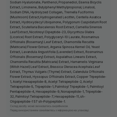
Sodium Hyaluronate, Panthenol, Propanediol, Eisenia Bicyclis
Extract, Limonene, Butylphenyl Methylpropional, Linalool,
Sodium DNA, Hydrolyzed Collagen, Tremella Fuciformis
(Mushroom) Extract,Hydrogenated Lecithin, Centella Asiatica
Extract, Hydroxydecyl Ubiquinone, Polygonum Cuspidatum Root
Extract, Scutellaria Baicalensis Root Extract, Camellia Sinensis
Leaf Extract, Nicotinoyl Dipeptide-23, Glycyrrhiza Glabra
(Licorice) Root Extract, Polyglyceryl-10 Laurate, Rosmarinus
Officinalis (Rosemary) Leaf Extract, Chamomilla Recutita
(Matricaria) Flower Extract, Argania Spinosa Kernel Oil, Yeast
Extract, Lavandula Angustifolia (Lavender) Extract, Rosmarinus
Officinalis (Rosemary) Extract, Aspalathus Linearis Extract,
Chamomilla Recutita (Matricaria) Extract, Hamamelis Virginiana
(Witch Hazel) Leaf Extract, Brassica Oleracea Acephala Leaf
Extract, Thymus Vulgaris (Thyme) Extract, Calendula Officinalis
Flower Extract, Hyssopus Officinalis Extract, Copper Tripeptide-
1, Acetyl Hexapeptide-8, Acetyl Tetrapeptide-2, Acetyl
Tetrapeptide-5, Tripeptide-1, Palmitoyl Tripeptide-1, Palmitoyl
Pentapeptide-4, Hexapeptide-9, Nonapeptide-1, Tripeptide-
32, Palmitoyl Tetrapeptide-7, Hexapeptide-11, sh-
Oligopeptide-1 57 sh-Polypeptide-1.
Склад засобу може змінюватись виробником.
Перед використанням ознайомтесь з інформацією на упаковці.