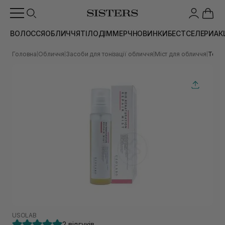
ВОЛОССЯ
ОБЛИЧЧЯ
ТІЛО
ДІМ
МЕРЧ
НОВИНКИ
БЕСТСЕЛЕРИ
АК
Головна
Обличчя
Засоби для тонізації обличчя
Міст для обличчя
Тонер
|
|
|
|
USOLAB
2 відгуків