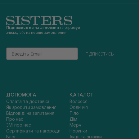
Підпишись на наші новини
та отримуй
знижку 5% на перше замовлення
Email
підписатись
ДОПОМОГА
КАТАЛОГ
Оплата та доставка
Волосся
Як зробити замовлення
Обличчя
Відповіді на запитання
Тіло
Про нас
Дім
ЗМІ про нас
Мерч
Сертифікати та нагороди
Новинки
Блог
Акції та знижки