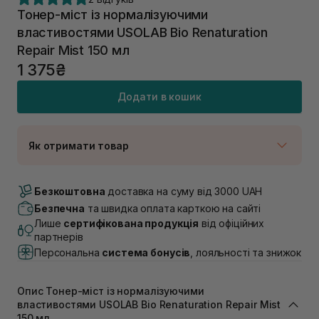
Тонер-міст із нормалізуючими
властивостями USOLAB Bio Renaturation
Repair Mist 150 мл
1 375₴
Додати в кошик
Як отримати товар
Доставка Новою Поштою
В наявності
Безкоштовна
доставка на суму від 3000 UAH
Самовивіз м. Луцьк, вул. Винниченка 4
Безпечна
та швидка оплата карткою на сайті
В наявності
Лише
сертифікована продукція
від офіційних
Самовивіз м. Львів, вул. Академіка Підстригача, 1В
партнерів
(Duck’s Lake)
Персональна
система бонусів
, лояльності та знижок
В наявності
Самовивіз м. Львів, вул. Івана Франка 36
В наявності
Опис Тонер-міст із нормалізуючими
Самовивіз м. Львів, вул. Степана Бандери 45
властивостями USOLAB Bio Renaturation Repair Mist
150 мл
В наявності