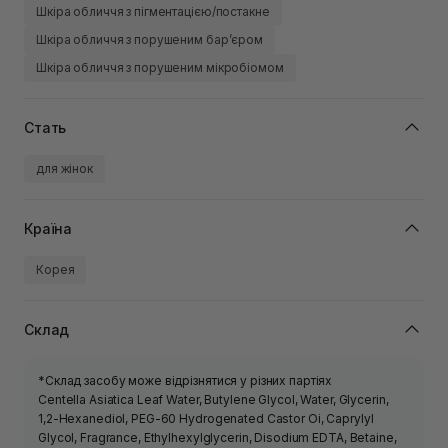
Шкіра обличчя з пігментацією/постакне
Шкіра обличчя з порушеним барʼєром
Шкіра обличчя з порушеним мікробіомом
Стать
для жінок
Країна
Корея
Склад
*Склад засобу може відрізнятися у різних партіях
Centella Asiatica Leaf Water, Butylene Glycol, Water, Glycerin,
1,2-Hexanediol, PEG-60 Hydrogenated Castor Oi, Caprylyl
Glycol, Fragrance, Ethylhexylglycerin, Disodium EDTA, Betaine,