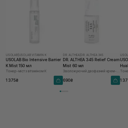
з вітаміном К USOLAB Bio Intensive Barrier.
Рекомендую 100 %.
USOLAB
|
USOLAB VITAMIN K
DR. ALTHEA
|
DR. ALTHEA 345
USO
USOLAB Bio Intensive Barrier
DR. ALTHEA 345 Relief Cream
USO
K Mist 150 мл
Mist 60 мл
Hya
Тонер-міст з вітаміном К
Зволожуючий двофазний крем-спрей для обличчя
1 375₴
690₴
1 3