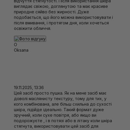
відчуття стягнутості. Після використання шкіра
виглядає свіжою, доглянутою та має красиве
природне сяйво без жирності. Дуже
подобається, що його можна використовувати і
після вмивання, і протягом дня, коли хочеться
освіжити обличчя.
O
Oksana
19.11.2025, 13:36
Цей засіб просто пушка. Як на мене засіб має
доволі маслянисту текстуру, тому для тих, у
кого комбінована, але більш схильна до сухості
шкіра, підійде ідеально. Такий формат дуже
зручний, коли сухе повітря, або якщо ви
подорожуєте , і в потязі або в літаку коли шкіра
стягнута, використовувати цей засіб для