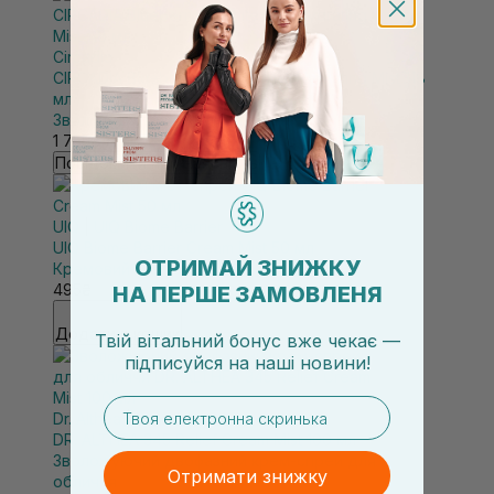
Circadia
CIRCADIA Blueberry & White Tea Hydrating Mist 118
мл
Зволожувальний міст для обличчя
1 755₴
Повідомити про наявність
UIQ
|
UIQ Biome Barrier
UIQ Biome Barrier Cream Mist 50 мл
ОТРИМАЙ ЗНИЖКУ
Кремовий міст-спрей
495₴
НА ПЕРШЕ ЗАМОВЛЕНЯ
Додати в кошик
Твій вітальний бонус вже чекає —
підписуйся
на
наші новини!
email
Dr. Althea
|
Dr. Althea 345
DR. ALTHEA 345 Relief Cream Mist 100 мл
Зволожуючий двофазний крем-спрей для
Отримати знижку
обличчя