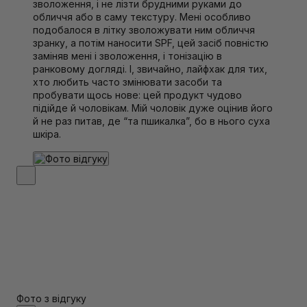
зволоження, і не лізти брудними руками до
обличчя або в саму текстуру. Мені особливо
подобалося в літку зволожувати ним обличчя
зранку, а потім наносити SPF, цей засіб повністю
заміняв мені і зволоження, і тонізацію в
ранковому догляді. І, звичайно, лайфхак для тих,
хто любить часто змінювати засоби та
пробувати щось нове: цей продукт чудово
підійде й чоловікам. Мій чоловік дуже оцінив його
й не раз питав, де “та пшикалка”, бо в нього суха
шкіра.
Фото з відгуку