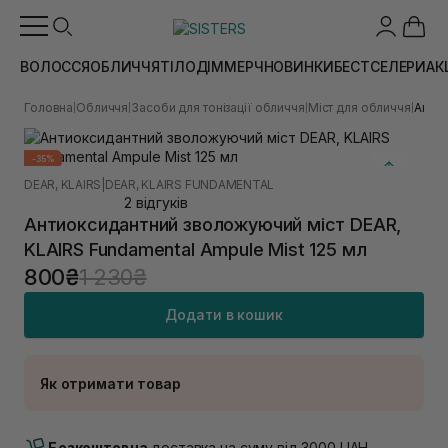
ВОЛОССЯ
ОБЛИЧЧЯ
ТІЛО
ДІМ
МЕРЧ
НОВИНКИ
БЕСТСЕЛЕРИ
АК
Головна
Обличчя
Засоби для тонізації обличчя
Міст для обличчя
Антио
|
|
|
|
-35%
DEAR, KLAIRS
|
DEAR, KLAIRS FUNDAMENTAL
2 відгуків
Антиоксидантний зволожуючий міст DEAR,
KLAIRS Fundamental Ampule Mist 125 мл
800₴
1 230₴
Додати в кошик
Як отримати товар
Доставка Новою Поштою
Немає в наявності!
Безкоштовна
доставка на суму від 3000 UAH