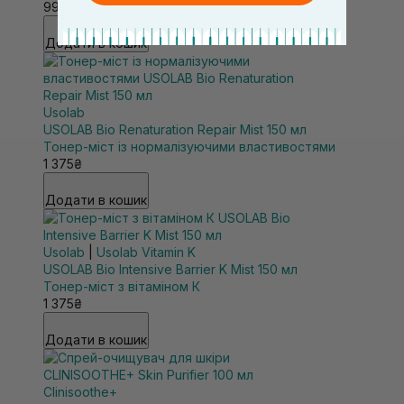
990₴
Додати в кошик
Usolab
USOLAB Bio Renaturation Repair Mist 150 мл
Тонер-міст із нормалізуючими властивостями
1 375₴
Додати в кошик
Usolab
|
Usolab Vitamin K
USOLAB Bio Intensive Barrier K Mist 150 мл
Тонер-міст з вітаміном К
1 375₴
Додати в кошик
Clinisoothe+