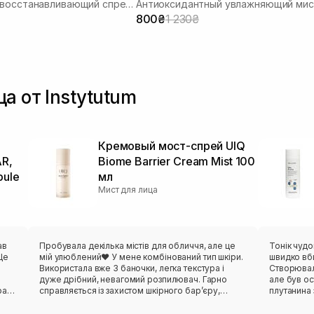
Интенсивно восстанавливающий спрей для кожи
Антиоксидантный увлажняющий мис
800₴
1 230₴
а от Instytutum
Кремовый мост-спрей UIQ
R,
Biome Barrier Cream Mist 100
pule
мл
Мист для лица
ав
Пробувала декілька містів для обличчя, але це
Тонік чудо
Це
мій улюблений❤️ У мене комбінований тип шкіри.
швидко вб
Використала вже 3 баночки, легка текстура і
Створювала
дуже дрібний, невагомий розпилювач. Гарно
але був ос
рає
справляється із захистом шкірного барʼєру,
плутанина з доставкою
а
підтримкою мікробіому і добре зволожує шкіру.
а щось мож
Чимось мені схожий по дії на Ceramide Milky
Але дівчат