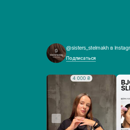
@sisters_stelmakh в Instag
Подписаться