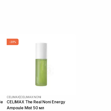
-20%
CELIMAX
|
CELIMAX NONI
le
CELIMAX The Real Noni Energy
Ampoule Mist 50 мл