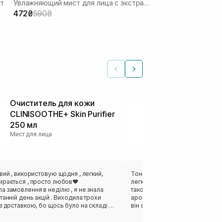
т
Увлажняющий мист для лица с экстрактом плодов нони
472₴
590₴
Очиститель для кожи
Тонер-мист 
CLINISOOTHE+ Skin Purifier
USOLAB Bio I
250 мл
K Mist 150 м
Мист для лица
Мист для лица
вий , використовую щодня , легкий,
Тонер дуже крутий, гарно зас
ирається , просто любов❤️
легко наносити, розпилити і ро
 замовлення в неділю , я не знала
також гарно зволожує і немає 
танній день акцій . Виходила трохи
аромат. Дуже економний. Маю 
, бо щось було на складі ,
він справляється на ура.
на було забрати тільки самовивозом .
ка просто фантастичні , і мега швидкі 🔥