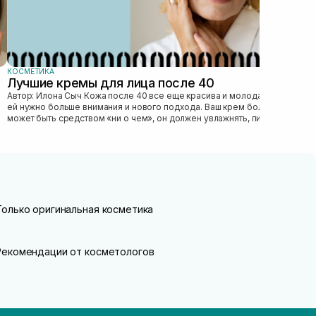
КОСМЕТИКА
Лучшие кремы для лица после 40
Автор: Илона Сыч Кожа после 40 все еще красива и молода, просто
ей нужно больше внимания и нового подхода. Ваш крем больше не
может быть средством «ни о чем», он должен увлажнять, питать,
улучшать...
Только оригинальная косметика
Рекомендации от косметологов