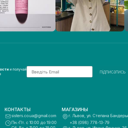
Email
вости
и получай
підписатись
з
КОНТАКТЫ
МАГАЗИНЫ
sisters.co.ua@gmail.com
г. Львов, ул. Степана Бандеры
Пн.-Пт. с 10:00 до 19:00
+38 (098) 778-13-79
Сб.-Вс. с 11:00 до 18:00
г. Львов, ул. Ивана Франка, 36