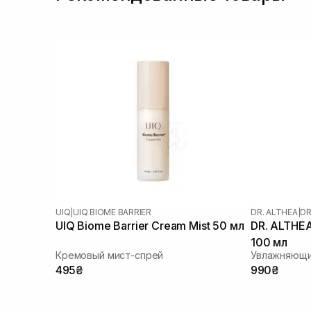
UIQ
|
UIQ BIOME BARRIER
DR. ALTHEA
|
DR
UIQ Biome Barrier Cream Mist 50 мл
DR. ALTHEA
100 мл
Кремовый мист-спрей
495₴
990₴