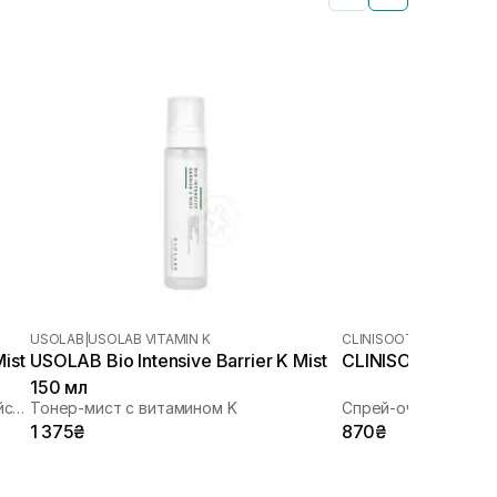
USOLAB
|
USOLAB VITAMIN K
CLINISOOTHE+
ist
USOLAB Bio Intensive Barrier K Mist
CLINISOOTHE+ Skin
150 мл
Тонер-мист с нормализующими свойствами
Тонер-мист с витамином K
Спрей-очиститель 
1 375₴
870₴