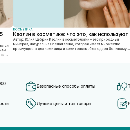
КОСМЕТИКА
25
Каолин в косметике: что это, как используют
Автор: Юлия Цебрик Каолин в косметологии – это природный
минерал, натуральная белая глина, которая имеет множество
преимуществ для кожи лица и кожи головы, благодаря большому
лнен
количеству полезных ми...
тся
000
Безопасные способы оплаты
ости
Лучшие цены и топ товары