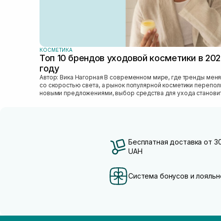
КОСМЕТИКА
Топ 10 брендов уходовой косметики в 20
году
Автор: Вика Нагорная В современном мире, где тренды меняются
со скоростью света, а рынок популярной косметики перепо
новыми предложениями, выбор средства для ухода станови
настоящим вызовом....
Бесплатная доставка от 3
UAH
Система бонусов и лояльн