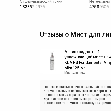
Отшелушивающий тоник
1 838₴
2 297₴
475₴
950₴
Отзывы о Мист для лиц
Антиоксидантный
увлажняющий мист DEA
KLAIRS Fundamental Am
Mist 125 мл
Мист для лица
Не чекала від нього нічого надзвичайного, ст
для мене одним із найприємніших відкриттів. 
не просто міст, а справжній догляд для шкіри.
Дуже дрібне розпилення, яке рівномірно
огортає обличчя, миттєво зволожує та приби
відчуття стягнутості. Після використання шкір
виглядає свіжою, доглянутою та має красиве