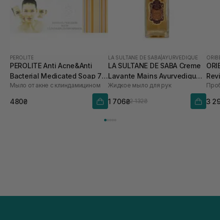
PEROLITE
LA SULTANE DE SABA
|
AYURVEDIQUE
ORIB
PEROLITE Anti Acne&Anti
LA SULTANE DE SABA Creme
ORI
Bacterial Medicated Soap 75
Lavante Mains Ayurvedique
Rev
Мыло от акне с клиндамицином
Жидкое мыло для рук
г
200 мл
мл
480₴
1 706₴
3 2
2 132₴