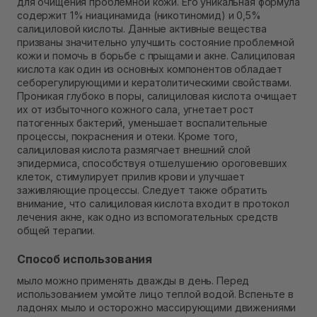
для очищения проблемной кожи. Его уникальная формула
Самовывоз г. Ровно, ул. Кулика и Гудачека 23 (ТЦ
содержит 1% ниацинамида (никотиномид) и 0,5%
Экватор)
салициловой кислоты. Данные активные вещества
Нет в наличии!
призваны значительно улучшить состояние проблемной
кожи и помочь в борьбе с прыщами и акне. Салициловая
кислота как один из основных компонентов обладает
себорегулирующими и кератолитическими свойствами.
Проникая глубоко в поры, салициловая кислота очищает
их от избыточного кожного сала, угнетает рост
патогенных бактерий, уменьшает воспалительные
процессы, покраснения и отеки. Кроме того,
салициловая кислота размягчает внешний слой
эпидермиса, способствуя отшелушению ороговевших
клеток, стимулирует прилив крови и улучшает
заживляющие процессы. Следует также обратить
внимание, что салициловая кислота входит в протокол
лечения акне, как одно из вспомогательных средств
общей терапии.
Способ использования
мыло можно применять дважды в день. Перед
использованием умойте лицо теплой водой. Вспеньте в
ладонях мыло и осторожно массирующими движениями