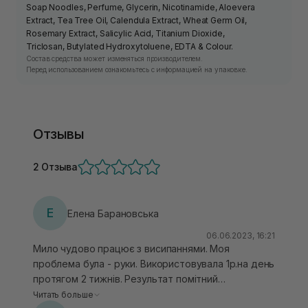
Soap Noodles, Perfume, Glycerin, Nicotinamide, Aloevera
Extract, Tea Tree Oil, Calendula Extract, Wheat Germ Oil,
Rosemary Extract, Salicylic Acid, Titanium Dioxide,
Triclosan, Butylated Hydroxytoluene, EDTA & Colour.
Состав средства может изменяться производителем.
Перед использованием ознакомьтесь с информацией на упаковке.
Отзывы
2 Отзыва
Е
Елена Барановська
06.06.2023, 16:21
Мило чудово працює з висипаннями. Моя
проблема була - руки. Використовувала 1р.на день
протягом 2 тижнів. Результат помітний
однозначно. Нові висипання не з'являються, а ті,
Читать больше