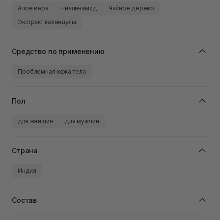
Алое вера
Ниацинамид
Чайное дерево
Экстракт календулы
Средство по применению
Проблемная кожа тела
Пол
для женщин
для мужчин
Страна
Индия
Состав