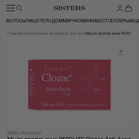
ВОЛОСЫ
ЛИЦО
ТЕЛО
ДОМ
МЕРЧ
НОВИНКИ
БЕСТСЕЛЛЕРЫ
АКЦ
Главная
Тело
Гигиена тела
Мыло для тела
Мыло против акне PEROLITE 
|
|
|
|
PEROLITE
|
CLOZAC