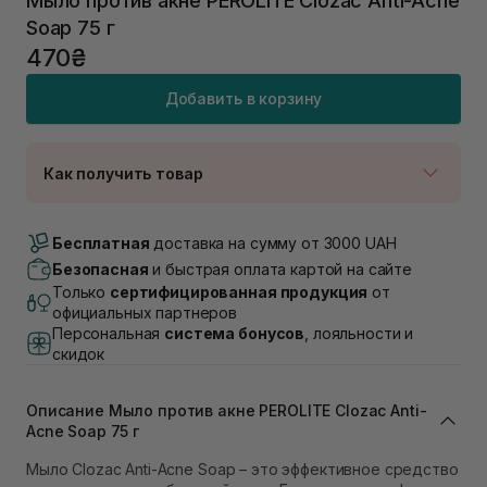
Мыло против акне PEROLITE Clozac Anti-Acne
Soap 75 г
470₴
Добавить в корзину
Как получить товар
Доставка Новой Почтой
Нет в наличии!
Бесплатная
доставка на сумму от 3000 UAH
Самовывоз г. Луцк, Винниченка 4
Безопасная
и быстрая оплата картой на сайте
В наличии
Только
сертифицированная продукция
от
Самовывоз г. Львов, ул. Академика Подстригача,
официальных партнеров
1В (Duck's Lake)
Персональная
система бонусов
, лояльности и
Нет в наличии!
скидок
Самовывоз Львов (Ивана Франко 36)
Нет в наличии!
Самовывоз г. Львов ул. Степана Бандеры 43
Описание Мыло против акне PEROLITE Clozac Anti-
Acne Soap 75 г
В наличии
Самовывоз Ровно
Мыло Clozac Anti-Acne Soap – это эффективное средство
В наличии