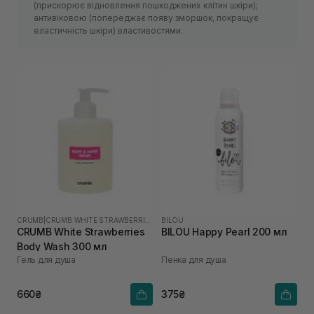
(прискорює відновлення пошкоджених клітин шкіри);
антивіковою (попереджає появу зморшок, покращує
еластичність шкіри) властивостями.
CRUMB
|
CRUMB WHITE STRAWBERRIES
BILOU
CRUMB White Strawberries
BILOU Happy Pearl 200 мл
Body Wash 300 мл
Гель для душа
Пенка для душа
660₴
375₴