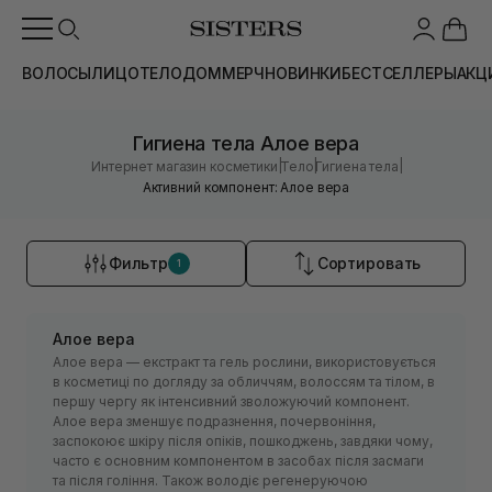
ВОЛОСЫ
ЛИЦО
ТЕЛО
ДОМ
МЕРЧ
НОВИНКИ
БЕСТСЕЛЛЕРЫ
АКЦ
Гигиена тела Алое вера
|
|
|
Интернет магазин косметики
Тело
Гигиена тела
Активний компонент: Алое вера
Фильтр
Сортировать
1
Алое вера
Алое вера — екстракт та гель рослини, використовується
в косметиці по догляду за обличчям, волоссям та тілом, в
першу чергу як інтенсивний зволожуючий компонент.
Алое вера зменшує подразнення, почервоніння,
заспокоює шкіру після опіків, пошкоджень, завдяки чому,
часто є основним компонентом в засобах після засмаги
та після гоління. Також володіє регенеруючою