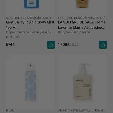
QUESTION AND ANSWER
|
Q+A SALICYLIC ACID
LA SULTANE DE SABA
|
AYURVEDIQUE
Q+A Salicylic Acid Body Mist
LA SULTANE DE SABA Creme
150 мл
Lavante Mains Ayurvedique
Спрей для тела с салициловой
Жидкое мыло для рук
200 мл
кислотой
574₴
1 706₴
2 132₴
BILOU
CRUMB
|
CRUMB SANTAL & CARDAMON