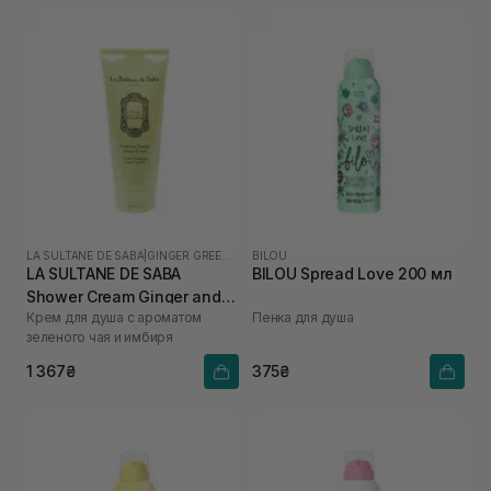
LA SULTANE DE SABA
|
GINGER GREEN TEA
BILOU
LA SULTANE DE SABA
BILOU Spread Love 200 мл
Shower Cream Ginger and
Крем для душа с ароматом
Пенка для душа
Green Tea 200 мл
зеленого чая и имбиря
1 367₴
375₴