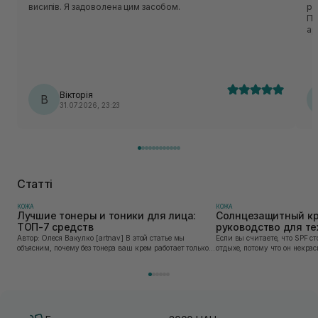
висипів. Я задоволена цим засобом.
ро
Пін
ар
еф
Кв
на
чоло
вз
Вікторія
В
після гелю.
31.07.2026, 23:23
ви
Статті
КОЖА
КОЖА
Лучшие тонеры и тоники для лица:
Солнцезащитный кр
ТОП-7 средств
руководство для тех
привык его наносит
Автор: Олеся Вакулко [artnav] В этой статье мы
Если вы считаете, что SPF ст
объясним, почему без тонера ваш крем работает только
отдыхе, потому что он некра
на 50%, и как найти средство под потребности именно
может быть сложен в приме
вашей кожи. Ошибочно мнение, что тониза...
скатывается под макияжем, 
«на...