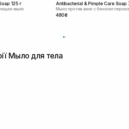
Soap 125 г
Antibacterial & Pimple Care Soap 
ующее мыло
480₴
рії Мыло для тела