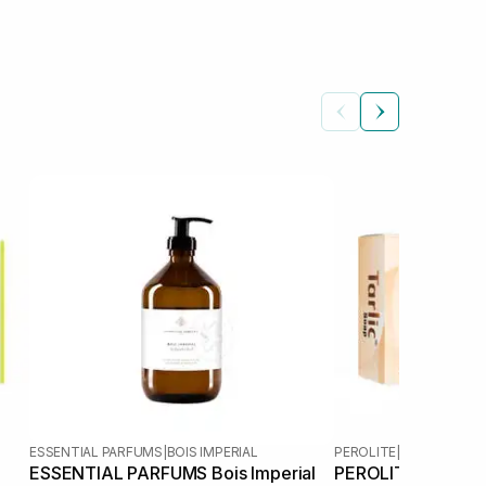
ESSENTIAL PARFUMS
|
BOIS IMPERIAL
PEROLITE
|
TARLIC
ESSENTIAL PARFUMS Bois Imperial
PEROLITE Tarlic S