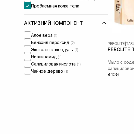
Проблемная кожа тела
АКТИВНИЙ КОМПОНЕНТ
Алое вера
(1)
Бензоил пероксид
(2)
PEROLITE
|
TAR
PEROLITE Ta
Экстракт календулы
(1)
Ниацинамид
(1)
Мыло с соде
Салициловая кислота
(1)
салициловой
Чайное дерево
(1)
410₴