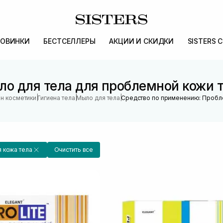
ОВИНКИ
БЕСТСЕЛЛЕРЫ
АКЦИИ И СКИДКИ
SISTERS 
о для тела для проблемной кожи 
|
|
|
ин косметики
Гигиена тела
Мыло для тела
Средство по применению: Пробл
 кожа тела
Очистить все