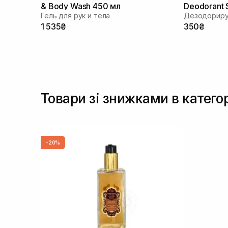
& Body Wash 450 мл
Deodorant 
Гель для рук и тела
Дезодорир
1 535₴
350₴
Товари зі знижками в катего
-20%