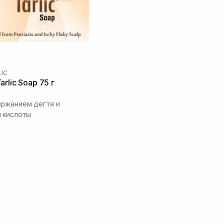
LIC
rlic Soap 75 г
ржанием дегтя и
 кислоты