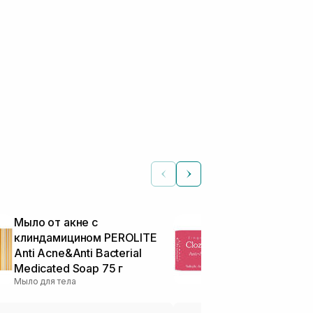
Мыло от акне с
Мыло против
клиндамицином PEROLITE
Clozac Anti-
Мыло для тела
Anti Acne&Anti Bacterial
Medicated Soap 75 г
Мыло для тела