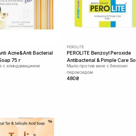
PEROLITE
ti Acne&Anti Bacterial
PEROLITE Benzoyl Peroxide
Soap 75 г
Antibacterial & Pimple Care So
е с клиндамицином
Мыло против акне с бензоил
пероксидом
480₴