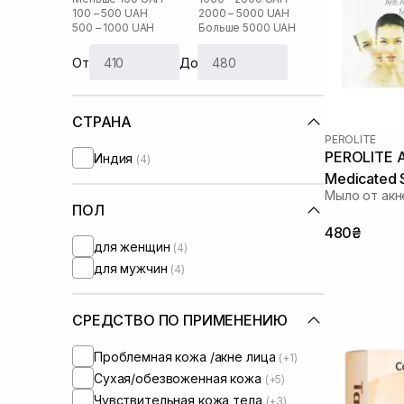
100 – 500 UAH
2000 – 5000 UAH
500 – 1000 UAH
Больше 5000 UAH
От
До
СТРАНА
PEROLITE
PEROLITE An
Индия
(4)
Medicated 
Мыло от акн
ПОЛ
480₴
для женщин
(4)
для мужчин
(4)
СРЕДСТВО ПО ПРИМЕНЕНИЮ
Проблемная кожа /акне лица
(+1)
Сухая/обезвоженная кожа
(+5)
Чувствительная кожа тела
(+3)