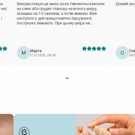
на
Використовую це мило, коли з’являються висипи
Дієвий зас
на спині або грудях. Наношу на вологу шкіру,
залишаю на 1–2 хвилини, а потім змиваю. Вже
 і
наступного дня прищі помітно підсушені й
поступово зникають. При цьому шкіра не
стягується й не пересушується, що для мене
 Не
дуже важливо. Мило справді працює — беру
ло,
вже не вперше. Єдиний мінус — його не завжди
інші
можна знайти в наявності.
Марта
Ол
ій
М
О
17.07.2025, 08:45
08.