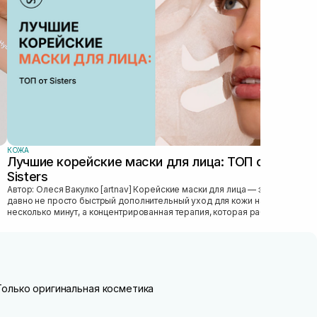
обл
нее
стру
КОЖА
Лучшие корейские маски для лица: ТОП от
Sisters
Автор: Олеся Вакулко [artnav] Корейские маски для лица — это уже
давно не просто быстрый дополнительный уход для кожи на
несколько минут, а концентрированная терапия, которая работает
как скорая...
Только оригинальная косметика