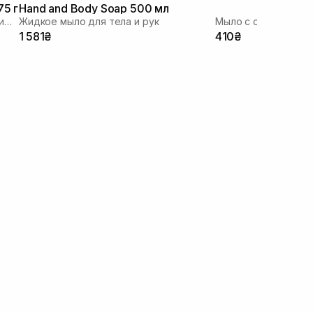
75 г
Hand and Body Soap 500 мл
Мыло против акне с бензоил пероксидом
Жидкое мыло для тела и рук
1 581₴
410₴