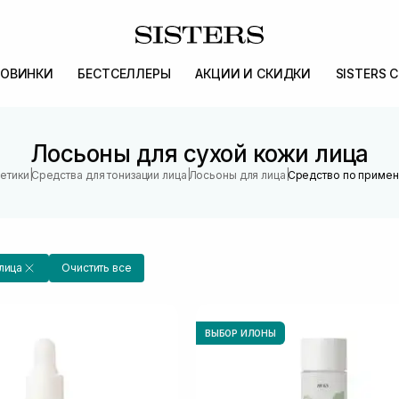
ОВИНКИ
БЕСТСЕЛЛЕРЫ
АКЦИИ И СКИДКИ
SISTERS 
Лосьоны для сухой кожи лица
|
|
|
метики
Средства для тонизации лица
Лосьоны для лица
Средство по примен
лица
Очистить все
ВЫБОР ИЛОНЫ