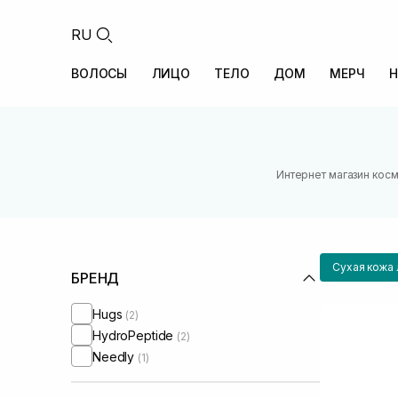
RU
ВОЛОСЫ
ЛИЦО
ТЕЛО
ДОМ
МЕРЧ
Н
Интернет магазин кос
Сухая кожа 
БРЕНД
Hugs
(2)
HydroPeptide
(2)
Needly
(1)