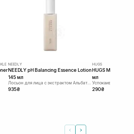
NKLE
NEEDLY
HUGS
ner
NEEDLY pH Balancing Essence Lotion
HUGS Mini Annona 
145 мл
мл
Лосьон для лица с экстрактом Альбатрелла
Успокаивающий лос
935₴
290₴