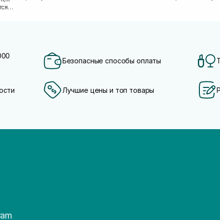
количеству полезных ми...
тся
000
Безопасные способы оплаты
ости
Лучшие цены и топ товары
ram