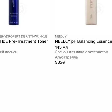
E
|
HYDROPEPTIDE ANTI-WRINKLE
NEEDLY
DE Pre-Treatment Toner
NEEDLY pH Balancing Essence
145 мл
ий лосьон
Лосьон для лица с экстрактом
Альбатрелла
935₴