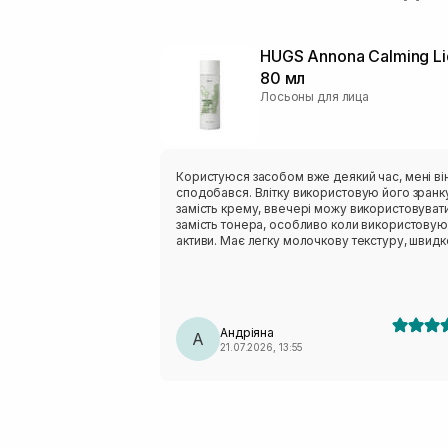
HUGS Annona Calming Li
80 мл
Лосьоны для лица
Користуюся засобом вже деякий час, мені ві
сподобався. Влітку використовую його зранк
замість крему, ввечері можу використовуват
замість тонера, особливо коли використовую
активи. Має легку молочкову текстуру, швидк
вбирається і не залишає липкості. Аромат тро
незвичний - нагадує суміш трав:)
Андріяна
А
21.07.2026, 13:55