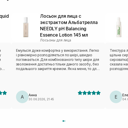
quid
Лосьон для лица с
экстрактом Альбатрелла
NEEDLY pH Balancing
Essence Lotion 145 мл
Лосьоны для лица
н
Емульсія дуже комфортна у використання. Легко
Текстура л
у
і рівномірно розподіляється по шкірі, швидко
щільна сиро
и
поглинається. Для комбінованого типу шкіри для
сироватка)
зволоження достатньо тільки даного засобу, без
сказала на
о
подальшого закриття кремом. Як на мене, то для
розподіляє
хи
сухого типу шкіри на наступному етапі догляду
залишає ли
необхідно ще додати крем. Має легку, не густу
комбінован
гелеву консистенцію без вираженого запаху.
Використо
Гарно працює над заспокоєнням та зволоженням
або реагув
шкіри.
заспокоює,
Анна
Ел
А
стягнутост
Е
30.06.2026, 21:45
04.
рівним і с
переванта
це важливо
працює як
кремом. Я
почервонін