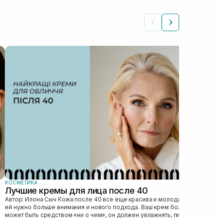
 у повному форматі 💚
КОС
Ка
Автор: Илона 
явл
без
это 
КОСМЕТИКА
Лучшие кремы для лица после 40
Автор: Илона Сыч Кожа после 40 все еще красива и молода, просто
ей нужно больше внимания и нового подхода. Ваш крем больше не
может быть средством «ни о чем», он должен увлажнять, питать,