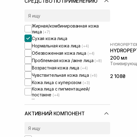
СРЕДСТВО ПО ПРИМЕНЕНИЮ
Жирная/комбинированная кожа
лица
(+7)
Сухая кожа лица
HYDROPEPTID
Нормальная кожа лица
(+4)
HYDROPEPTI
Обезвоженная кожа лица
(+4)
200 мл
Проблемная кожа /акне лица
(+8)
Тонизирующ
Возрастная кожа лица
(+4)
Чувствительная кожа лица
(+6)
2 108₴
Кожа лица с куперозом
(+3)
Кожа лица с пигментацией/
постакне
(+4)
Кожа лица с расширенными порами
(+1)
Кожа лица с нарушенным
АКТИВНИЙ КОМПОНЕНТ
барьером
(+3)
Кожа лица с нарушенным
микробиомом
(+1)