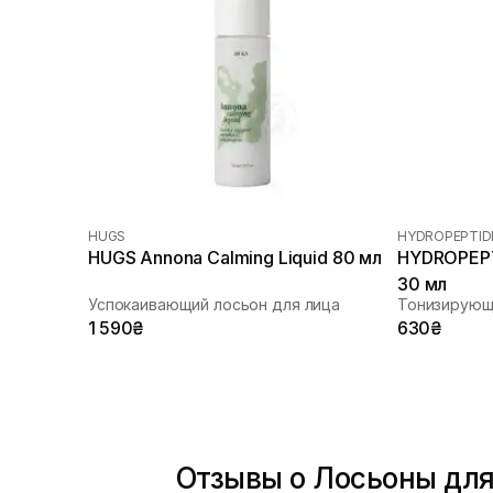
HUGS
HYDROPEPTID
HUGS Annona Calming Liquid 80 мл
HYDROPEPT
30 мл
Успокаивающий лосьон для лица
Тонизирующ
1 590₴
630₴
Отзывы о Лосьоны для