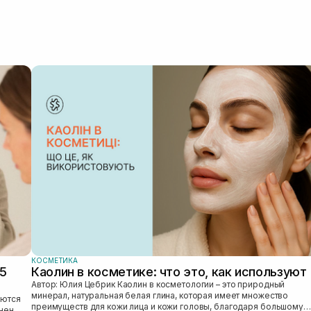
повторила
КОСМЕТИКА
25
Каолин в косметике: что это, как используют
Автор: Юлия Цебрик Каолин в косметологии – это природный
минерал, натуральная белая глина, которая имеет множество
преимуществ для кожи лица и кожи головы, благодаря большому
лнен