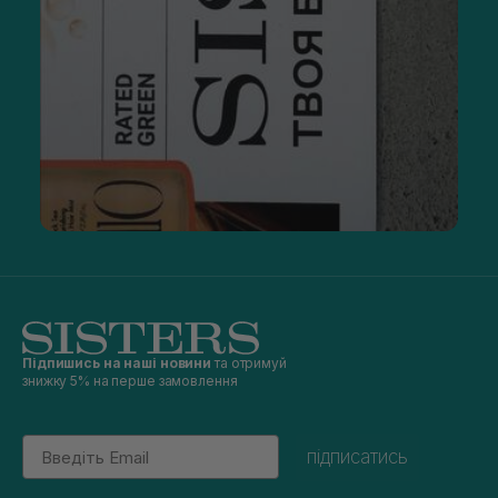
Підпишись на наші новини
та отримуй
знижку 5% на перше замовлення
Email
підписатись