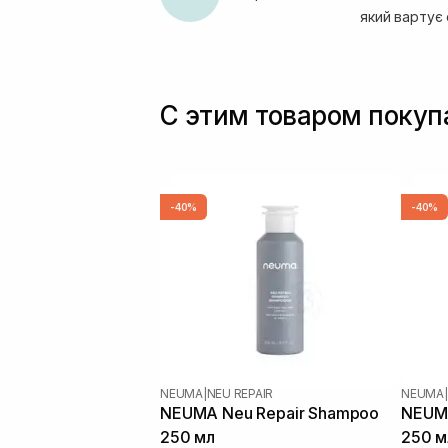
який вартує 
С этим товаром поку
-40%
-40%
NEUMA
|
NEU REPAIR
NEUMA
|
NEUMA Neu Repair Shampoo
NEUMA
250 мл
250 м