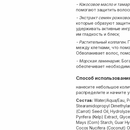
- Кокосовое масло и тама
помогают защитить волосы
- Экстракт семян рожково
которые образуют защитн
удерживать активные ингр
им гладкость и блеск;
- Растительный коллаген.
П
между клетками, что помо
Обволакивает волос, пом
- Морская ламинария.
Бога
обеспечивает необходимо
Способ использовани
нанесите небольшое коли
распределите и начните у
Состав:
Water/Aqua/Eau, P
Stearamidopropyl Dimethylami
(Carrot) Seed Oil, Hydrolyz
Pyrifera (Kelp) Extract, Gly
Mays (Corn) Starch, Guar Hy
Cocos Nucifera (Coconut) Oil