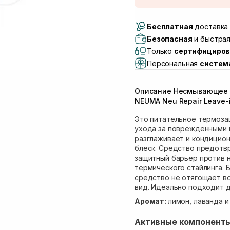
Доставка Новой Поч
Бесплатная
Самовывоз г. Луцк, 
доставка 
Самовывоз г. Львов, 
Безопасная
и быстрая
Lake)
Только
сертифициров
Самовывоз Львов (И
Персональная
систем
Самовывоз г. Львов 
Самовывоз Ровно
Описание Несмывающее 
Самовывоз г. Ровно, 
NEUMA Neu Repair Leave-i
Это питательное термоза
ухода за поврежденными 
разглаживает и кондицион
блеск. Средство предотвр
защитный барьер против 
термического стайлинга. 
средство не отягощает в
вид. Идеально подходит д
Аромат:
лимон, лаванда 
Активные компонент