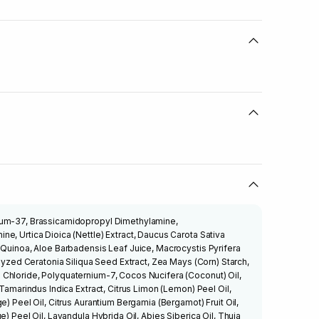
ium-37, Brassicamidopropyl Dimethylamine,
e, Urtica Dioica (Nettle) Extract, Daucus Carota Sativa
 Quinoa, Aloe Barbadensis Leaf Juice, Macrocystis Pyrifera
olyzed Ceratonia Siliqua Seed Extract, Zea Mays (Corn) Starch,
Chloride, Polyquaternium-7, Cocos Nucifera (Coconut) Oil,
 Tamarindus Indica Extract, Citrus Limon (Lemon) Peel Oil,
e) Peel Oil, Citrus Aurantium Bergamia (Bergamot) Fruit Oil,
e) Peel Oil, Lavandula Hybrida Oil, Abies Siberica Oil, Thuja