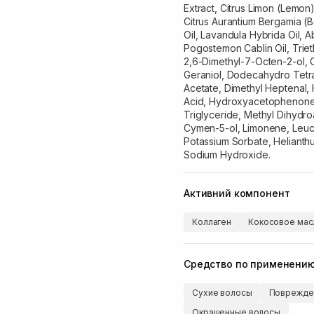
Extract, Citrus Limon (Lemon)
Citrus Aurantium Bergamia (B
Oil, Lavandula Hybrida Oil, Ab
Pogostemon Cablin Oil, Triethy
2,6-Dimethyl-7-Octen-2-ol, 
Geraniol, Dodecahydro Tetra
Acetate, Dimethyl Heptenal, 
Acid, Hydroxyacetophenone,
Triglyceride, Methyl Dihydro
Cymen-5-ol, Limonene, Leuco
Potassium Sorbate, Helianth
Sodium Hydroxide.
Активний компонент
Коллаген
Кокосовое мас
Средство по применени
Сухие волосы
Поврежде
Окрашенные волосы