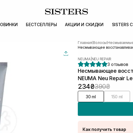
ОВИНКИ
БЕСТСЕЛЛЕРЫ
АКЦИИ И СКИДКИ
SISTERS 
Главная
Волосы
Несмываемые 
|
|
Несмывающее восстанавливающ
NEUMA
|
NEU REPAIR
3 отзывов
Несмывающее восст
NEUMA Neu Repair Le
234₴
390₴
30 ml
150 ml
Как получить товар