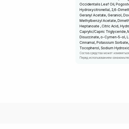
Occidentalis Leaf Oil, Pogostem
Hydroxycitronellal, 2,6-Dimet
Geranyl Acetate, Geraniol, D
Methylbenzyl Acetate, Dimethy
Heptanoate , Citric Acid, H
Caprylic/Capric Triglyceride,
Disuccinate, o-Cymen-5-ol, L
Cinnamal, Potassium Sorbate,
Tocopherol, Sodium Hydroxid
Состав средства может изменяться
Перед использованием ознакомьтес