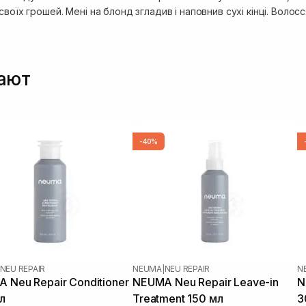
своїх грошей. Мені на блонд згладив і наповнив сухі кінці. Волос
пают
-40%
NEU REPAIR
NEUMA
|
NEU REPAIR
N
 Neu Repair Conditioner
NEUMA Neu Repair Leave-in
N
л
Treatment 150 мл
3