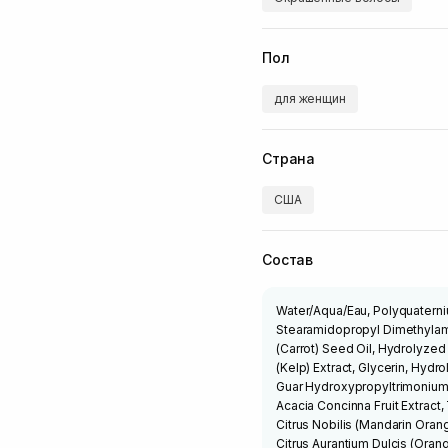
Пол
для женщин
Страна
США
Состав
Water/Aqua/Eau, Polyquatern
Stearamidopropyl Dimethylamin
(Carrot) Seed Oil, Hydrolyzed
(Kelp) Extract, Glycerin, Hydr
Guar Hydroxypropyltrimonium 
Acacia Concinna Fruit Extract,
Citrus Nobilis (Mandarin Orang
Citrus Aurantium Dulcis (Orang