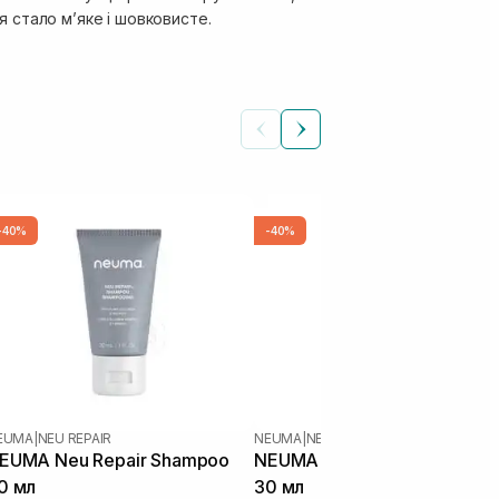
ся стало мʼяке і шовковисте.
-40%
-40%
EUMA
|
NEU REPAIR
NEUMA
|
NEU REPAIR
EUMA Neu Repair Shampoo
NEUMA Neu Repair Condition
0 мл
30 мл