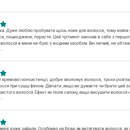
нка. Дуже люблю пробувати щось нове для волосся, тому взяла в
ся, пошкоджене, пористе. Цей трітмент закохав в себе з першог
волосся в мене не було з жодним засобом. Він легкий, не обтяжу
внене. Головне не полінитися і витягнути його на браш, тоді ефе
 кремової консистенції, добре зволожує волосся, трохи розгла
сся при сушці феном. Дівчата ,якщо ви думаєте чи брати цей зас
ристого волосся. Ефект як після салону,якщо висушити волосся 
якщо ви часто робите укладки, то після використання крему вол
ені дуже зайшла. Особливо на браш як витягувати волосся, як п