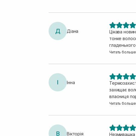
Д
Діана
Цікава нови
тонке волос
гладенького 
щільне, напо
Читать больше
І
Інна
Термозахист
захищає воло
власниця по
блискуче, і 
Читать больше
В
Вікторія
Незмивашка м