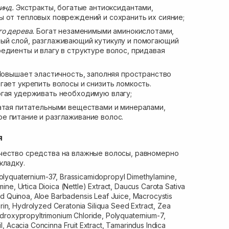
ринд.
Экстракты, богатые антиоксидантами,
 от тепловых повреждений и сохранить их сияние;
го дерева.
Богат незаменимыми аминокислотами,
ый слой, разглаживающий кутикулу и помогающий
едиенты и влагу в структуре волос, придавая
овышает эластичность, заполняя пространство
гает укрепить волосы и снизить ломкость.
огая удерживать необходимую влагу;
тая питательными веществами и минералами,
е питание и разглаживание волос.
я
чество средства на влажные волосы, равномерно
кладку.
olyquaternium-37, Brassicamidopropyl Dimethylamine,
ne, Urtica Dioica (Nettle) Extract, Daucus Carota Sativa
ed Quinoa, Aloe Barbadensis Leaf Juice, Macrocystis
cerin, Hydrolyzed Ceratonia Siliqua Seed Extract, Zea
droxypropyltrimonium Chloride, Polyquaternium-7,
, Acacia Concinna Fruit Extract, Tamarindus Indica