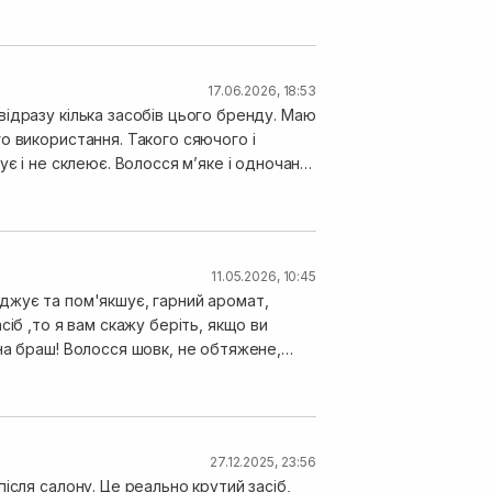
17.06.2026, 18:53
ідразу кілька засобів цього бренду. Маю
о використання. Такого сяючого і
є і не склеює. Волосся мʼяке і одночано
кт ніби кожна волосина заламінована.
11.05.2026, 10:45
джує та пом'якшує, гарний аромат,
іб ,то я вам скажу беріть, якщо ви
на браш! Волосся шовк, не обтяжене,
осся чудово тримає форму укладки !
27.12.2025, 23:56
ісля салону. Це реально крутий засіб,