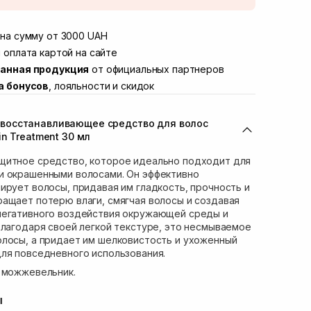
той
В наличии
Винниченка 4
на сумму от 3000 UAH
В наличии
ул. Академика Подстригача, 1В (Duck's
 оплата картой на сайте
В наличии
анная продукция
от официальных партнеров
вана Франко 36)
В наличии
а бонусов
, лояльности и скидок
ул. Степана Бандеры 43
В наличии
В наличии
восстанавливающее средство для волос
ул. Кулика и Гудачека 23 (ТЦ Экватор)
В наличии
n Treatment 30 мл
щитное средство, которое идеально подходит для
и окрашенными волосами. Он эффективно
ирует волосы, придавая им гладкость, прочность и
ащает потерю влаги, смягчая волосы и создавая
негативного воздействия окружающей среды и
Благодаря своей легкой текстуре, это несмываемое
олосы, а придает им шелковистость и ухоженный
ля повседневного использования.
и можжевельник.
ы