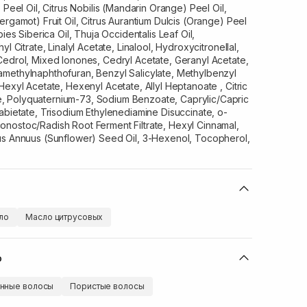
 Peel Oil, Citrus Nobilis (Mandarin Orange) Peel Oil,
ergamot) Fruit Oil, Citrus Aurantium Dulcis (Orange) Peel
ies Siberica Oil, Thuja Occidentalis Leaf Oil,
l Citrate, Linalyl Acetate, Linalool, Hydroxycitronellal,
Cedrol, Mixed Ionones, Cedryl Acetate, Geranyl Acetate,
methylnaphthofuran, Benzyl Salicylate, Methylbenzyl
Hexyl Acetate, Hexenyl Acetate, Allyl Heptanoate , Citric
 Polyquaternium-73, Sodium Benzoate, Caprylic/Capric
abietate, Trisodium Ethylenediamine Disuccinate, o-
nostoc/Radish Root Ferment Filtrate, Hexyl Cinnamal,
us Annuus (Sunflower) Seed Oil, 3-Hexenol, Tocopherol,
ло
Масло цитрусовых
ю
нные волосы
Пористые волосы