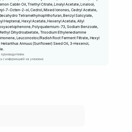
on Cablin Oil, Triethyl Citrate, Linalyl Acetate, Linalool,
hyl-7-Octen-2-ol, Cedrol, Mixed Ionones, Cedryl Acetate,
odecahydro Tetramethylnaphthofuran, Benzyl Salicylate,
l Heptenal, Hexyl Acetate, Hexenyl Acetate, Allyl
ydroxyacetophenone, Polyquaternium-73, Sodium Benzoate,
 Methyl Dihydroabietate, Trisodium Ethylenediamine
imonene, Leuconostoc/Radish Root Ferment Filtrate, Hexyl
 Helianthus Annuus (Sunflower) Seed Oil, 3-Hexenol,
e.
 производителем.
ь с информацией на упаковке.