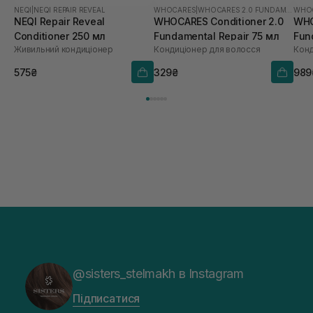
NEQI
|
NEQI REPAIR REVEAL
WHOCARES
|
WHOCARES 2.0 FUNDAMENTAL
WHO
NEQI Repair Reveal
WHOCARES Conditioner 2.0
WHO
Conditioner 250 мл
Fundamental Repair 75 мл
Fun
Живильний кондиціонер
Кондиціонер для волосся
Конд
575₴
329₴
989
@sisters_stelmakh в Instagram
Підписатися