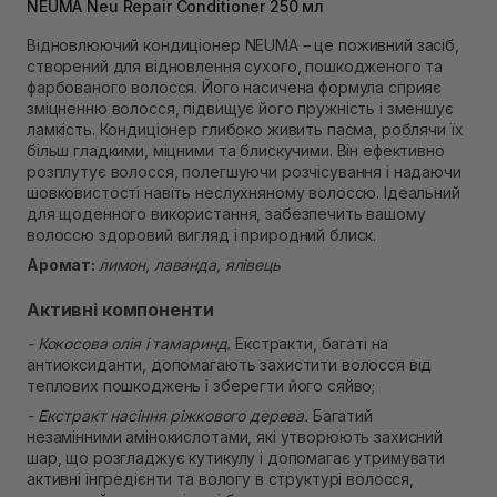
Самовивіз м. Львів, вул. Степана Бандери 45
NEUMA Neu Repair Conditioner 250 мл
В наявності
Відновлюючий кондиціонер NEUMA – це поживний засіб,
Самовивіз м. Рівне, вул. 16-го Липня, 15
створений для відновлення сухого, пошкодженого та
В наявності
фарбованого волосся. Його насичена формула сприяє
Самовивіз м. Рівне, вул. Кулика і Гудачека 23 (ТЦ
зміцненню волосся, підвищує його пружність і зменшує
Екватор)
ламкість. Кондиціонер глибоко живить пасма, роблячи їх
В наявності
більш гладкими, міцними та блискучими. Він ефективно
розплутує волосся, полегшуючи розчісування і надаючи
шовковистості навіть неслухняному волоссю. Ідеальний
для щоденного використання, забезпечить вашому
волоссю здоровий вигляд і природний блиск.
Аромат:
лимон, лаванда, ялівець
Активні компоненти
- Кокосова олія і тамаринд.
Екстракти, багаті на
антиоксиданти, допомагають захистити волосся від
теплових пошкоджень і зберегти його сяйво;
- Екстракт насіння ріжкового дерева.
Багатий
незамінними амінокислотами, які утворюють захисний
шар, що розгладжує кутикулу і допомагає утримувати
активні інгредієнти та вологу в структурі волосся,