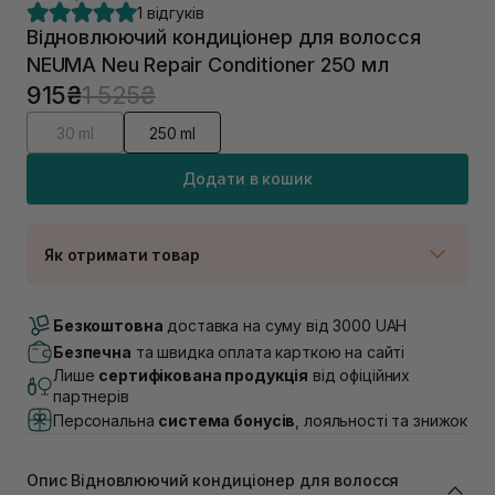
1 відгуків
Відновлюючий кондиціонер для волосся
NEUMA Neu Repair Conditioner 250 мл
915₴
1 525₴
30 ml
250 ml
Додати в кошик
Як отримати товар
Доставка Новою Поштою
В наявності
Безкоштовна
доставка на суму від 3000 UAH
Самовивіз м. Луцьк, вул. Винниченка 4
Безпечна
та швидка оплата карткою на сайті
В наявності
Лише
сертифікована продукція
від офіційних
Самовивіз м. Львів, вул. Академіка Підстригача, 1В
партнерів
(Duck’s Lake)
Персональна
система бонусів
, лояльності та знижок
В наявності
Самовивіз м. Львів, вул. Івана Франка 36
В наявності
Опис Відновлюючий кондиціонер для волосся