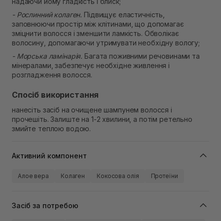
надаючи йому гладкість і блиск;
- Рослинний колаген.
Підвищує еластичність,
заповнюючи простір між клітинами, що допомагає
зміцнити волосся і зменшити ламкість. Обволікає
волосину, допомагаючи утримувати необхідну вологу;
- Морська ламінарія.
Багата поживними речовинами та
мінералами, забезпечує необхідне живлення і
розгладження волосся.
Спосіб використання
нанесіть засіб на очищене шампунем волосся і
прочешіть. Залиште на 1-2 хвилини, а потім ретельно
змийте теплою водою.
Активний компонент
Алое вера
Колаген
Кокосова олія
Протеїни
Засіб за потребою