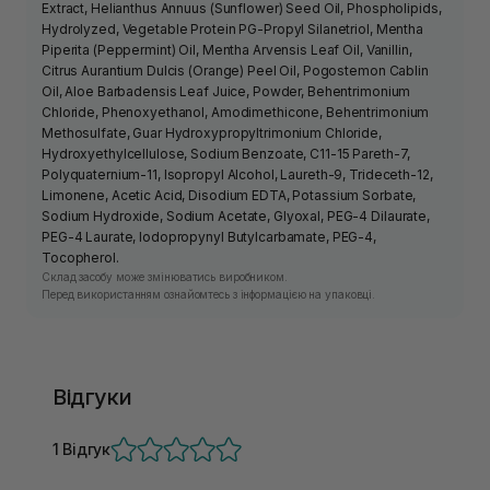
Extract, Helianthus Annuus (Sunflower) Seed Oil, Phospholipids,
Hydrolyzed, Vegetable Protein PG-Propyl Silanetriol, Mentha
Piperita (Peppermint) Oil, Mentha Arvensis Leaf Oil, Vanillin,
Citrus Aurantium Dulcis (Orange) Peel Oil, Pogostemon Cablin
Oil, Aloe Barbadensis Leaf Juice, Powder, Behentrimonium
Chloride, Phenoxyethanol, Amodimethicone, Behentrimonium
Methosulfate, Guar Hydroxypropyltrimonium Chloride,
Hydroxyethylcellulose, Sodium Benzoate, C11-15 Pareth-7,
Polyquaternium-11, Isopropyl Alcohol, Laureth-9, Trideceth-12,
Limonene, Acetic Acid, Disodium EDTA, Potassium Sorbate,
Sodium Hydroxide, Sodium Acetate, Glyoxal, PEG-4 Dilaurate,
PEG-4 Laurate, Iodopropynyl Butylcarbamate, PEG-4,
Tocopherol.
Склад засобу може змінюватись виробником.
Перед використанням ознайомтесь з інформацією на упаковці.
Відгуки
1 Відгук