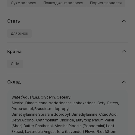
Сухе волосся
Пошкоджене волосся
Пористе волосся
Стать
для жінок
Країна
США
Склад
Water/Aqua/Eau, Glycerin, Cetearyl
Alcohol,Dimethicone,Isododecane,Isohexadeca, Cetyl Esters,
Propanediol, Brassicamidopropyl
Dimethylamine,Stearamidopropyl, Dimethylamine, Citric Acid,
Cetyl Alcohol, Cetrimonium Chloride, Butyrospermum Parkii
(Shea) Butter, Panthenol, Mentha Piperita (Peppermint) Leaf
Extract, Lavandula Angustifolia (Lavender) Flower/Leaf/Stem