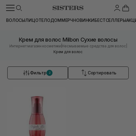
ВОЛОСЫ
ЛИЦО
ТЕЛО
ДОМ
МЕРЧ
НОВИНКИ
БЕСТСЕЛЛЕРЫ
АКЦ
Крем для волос Milbon Сухие волосы
|
|
Интернет магазин косметики
Несмываемые средства для волос
Крем для волос
Фильтр
Сортировать
2