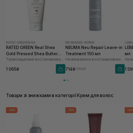
RATED GREEN
|
SHEA
NEUMA
|
NEU REPAIR
LEBE
RATED GREEN Real Shea
NEUMA Neu Repair Leave-in
LEB
Gold Pressed Shea Butter
Treatment 150 мл
мл
Термозащитный восстанавливающий крем для волос с маслом ши
Несмываемое восстанавливающее средство для волос
Leave-in Treatment 150 мл
1 065₴
714₴
1 5
1 190₴
Товари зі знижками в категорії Крем для волос
-40%
-10%
-40