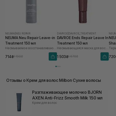
NEUMA
|
NEU REPAIR
DAVROE
|
DAVROE_TREATMENT
NEU
NEUMA Neu Repair Leave-in
DAVROE Ends Repair Leave In
NEU
Treatment 150 мл
Treatment 150 мл
Sha
Несмываемое восстанавливающее средство для волос
Несмывающаяся маска для восстановления волос
714₴
1 503₴
720
1 190₴
1 670₴
Отзывы о Крем для волос Milbon Сухие волосы
Разглаживающее молочко BJORN
AXEN Anti-Frizz Smooth Milk 150 мл
Крем для волос