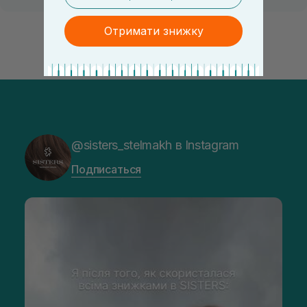
Отримати знижку
@sisters_stelmakh в Instagram
Подписаться