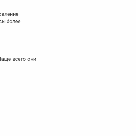
овление
сы более
Чаще всего они