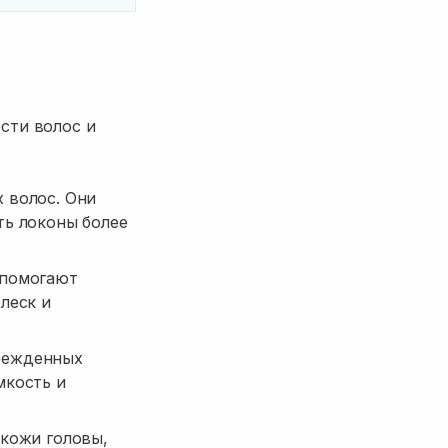
сти волос и
 волос. Они
ть локоны более
 помогают
леск и
режденных
мкость и
 кожи головы,