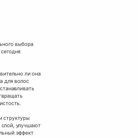
льного выбора
 сегодня
твительно ли она
а для волос
сстанавливать
твращать
истость.
и структуры
 слой, улучшают
ельный эффект