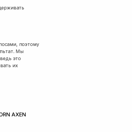
ддерживать
лосами, поэтому
ультат. Мы
 ведь это
вать их
JORN AXEN