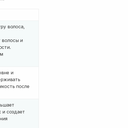
уру волоса,
 волосы и
ости.
ом
овне и
держивать
мкость после
ньшает
к и создает
ния