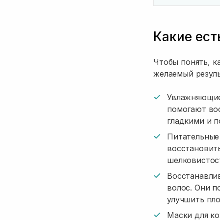
Какие ест
Чтобы понять, к
желаемый резуль
Увлажняющие 
помогают вос
гладкими и 
Питательные
восстановить
шелковистос
Восстанавли
волос. Они п
улучшить пло
Маски для ко