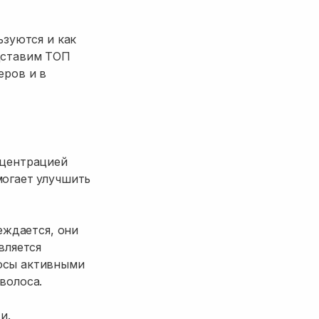
ьзуются и как
едставим ТОП
еров и в
нцентрацией
могает улучшить
еждается, они
вляется
лосы активными
волоса.
и.