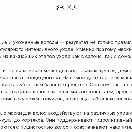
щие и ухоженные волосы — результат не только прави
егулярного интенсивного ухода. Именно поэтому маски
 из важнейших этапов ухода как в салоне, так и дома.
 вопросом, какая маска для волос самая лучшая, дейс
ичается от кондиционера. На самом деле хорошая маск
овать глубже, чем базовые средства. Она помогает во
щать стержень волоса активными компонентами, предо
ление секущихся кончиков, возвращать блеск и шелков
е маски для волос воздействуют на различные уровн
икулы до кортекса. Они поддерживают гидролипидный
орются с пушистостью волос и обеспечивают накопит