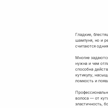
Гладкие, блестя
шампуня, но и р
считаются одним
Многие задаются
нужна и чем отл
способна действ
кутикулу, насы
ломкость и появ
Профессиональны
волоса — от кут
эластичность, б