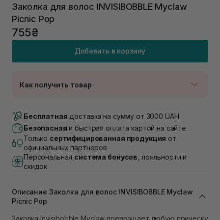
Заколка для волос INVISIBOBBLE Myclaw
Picnic Pop
755₴
Добавить в корзину
Как получить товар
Доставка Новой Почтой
В наличии
Бесплатная
доставка на сумму от 3000 UAH
Самовывоз г. Луцк, Винниченка 4
Безопасная
и быстрая оплата картой на сайте
В наличии
Только
сертифицированная продукция
от
Самовывоз г. Львов, ул. Академика Подстригача,
официальных партнеров
1В (Duck's Lake)
Персональная
система бонусов
, лояльности и
В наличии
скидок
Самовывоз Львов (Ивана Франко 36)
В наличии
Описание Заколка для волос INVISIBOBBLE Myclaw
Самовывоз г. Львов ул. Степана Бандеры 43
Picnic Pop
В наличии
Самовывоз Ровно
Заколка Invisibobble Myclaw превращает любую прическу