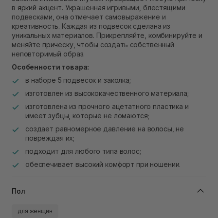
В наличии
в яркий акцент. Украшенная игривыми, блестящими
Самовывоз г. Ровно, ул. Кулика и Гудачека 23 (ТЦ
подвесками, она отмечает самовыражение и
Экватор)
креативность. Каждая из подвесок сделана из
В наличии
уникальных материалов. Прикрепляйте, комбинируйте и
меняйте прическу, чтобы создать собственный
неповторимый образ.
Особенности товара:
в наборе 5 подвесок и заколка;
изготовлен из высококачественного материала;
изготовлена ​​из прочного ацетатного пластика и
имеет зубцы, которые не ломаются;
создает равномерное давление на волосы, не
повреждая их;
подходит для любого типа волос;
обеспечивает высокий комфорт при ношении.
Пол
для женщин