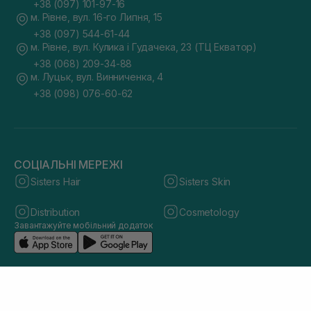
+38 (097) 101-97-16
м. Рівне, вул. 16-го Липня, 15
+38 (097) 544-61-44
м. Рівне, вул. Кулика і Гудачека, 23 (ТЦ Екватор)
+38 (068) 209-34-88
м. Луцьк, вул. Винниченка, 4
+38 (098) 076-60-62
СОЦІАЛЬНІ МЕРЕЖІ
Sisters Hair
Sisters Skin
Distribution
Cosmetology
Завантажуйте мобільний додаток