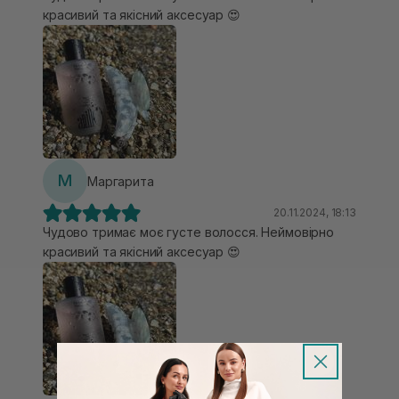
красивий та якісний аксесуар 😍
М
Маргарита
20.11.2024, 18:13
Чудово тримає моє густе волосся. Неймовірно
красивий та якісний аксесуар 😍