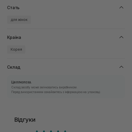
Стать
для жінок
Країна
Корея
Склад
Целлюлоза.
Склад засобу може змінюватись виробником.
Перед використанням ознайомтесь з інформацією на упаковці.
Відгуки