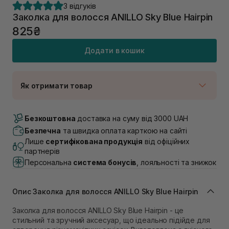
3 відгуків
Заколка для волосся ANILLO Sky Blue Hairpin
825₴
Додати в кошик
Як отримати товар
Доставка Новою Поштою
В наявності
Безкоштовна
доставка на суму від 3000 UAH
Самовивіз м. Луцьк, вул. Винниченка 4
Безпечна
та швидка оплата карткою на сайті
В наявності
Лише
сертифікована продукція
від офіційних
Самовивіз м. Львів, вул. Академіка Підстригача, 1В
партнерів
(Duck’s Lake)
Персональна
система бонусів
, лояльності та знижок
В наявності
Самовивіз м. Львів, вул. Івана Франка 36
В наявності
Опис Заколка для волосся ANILLO Sky Blue Hairpin
Самовивіз м. Львів, вул. Степана Бандери 45
В наявності
Заколка для волосся ANILLO Sky Blue Hairpin - це
стильний та зручний аксесуар, що ідеально підійде для
Самовивіз м. Рівне, вул. 16-го Липня, 15