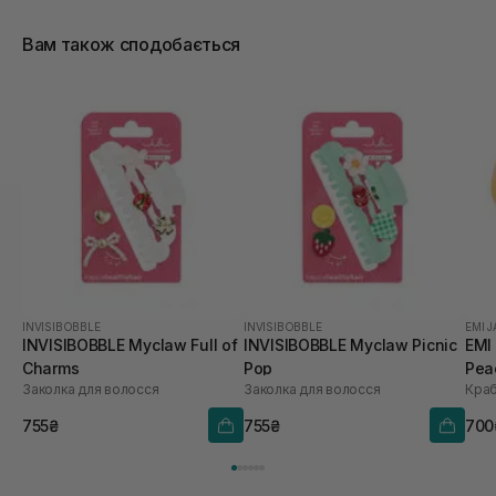
Вам також сподобається
INVISIBOBBLE
INVISIBOBBLE
EMI J
INVISIBOBBLE Myclaw Full of
INVISIBOBBLE Myclaw Picnic
EMI 
Charms
Pop
Pea
Заколка для волосся
Заколка для волосся
Краб
755₴
755₴
700