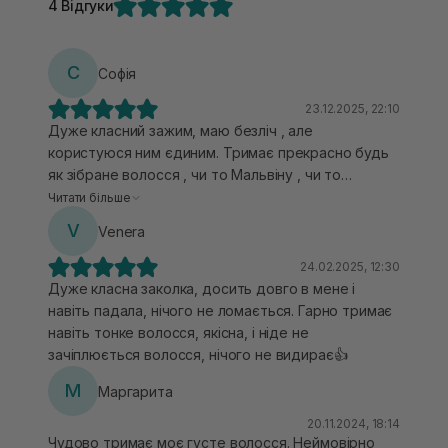
4 Відгуки
С
Софія
23.12.2025, 22:10
Дуже класний зажим, маю безліч , але
користуюся ним єдиним. Тримає прекрасно будь
як зібране волосся , чи то Мальвіну , чи то
закручену дульку. Безліч разів падав, не
Читати більше
ламається, міцний матеріал і що саме головне не
V
Venera
видирає волосся.
24.02.2025, 12:30
Дуже класна заколка, досить довго в мене і
навіть падала, нічого не ломається. Гарно тримає
навіть тонке волосся, якісна, і ніде не
зачіплюється волосся, нічого не видирає👍
М
Маргарита
20.11.2024, 18:14
Чудово тримає моє густе волосся. Неймовірно