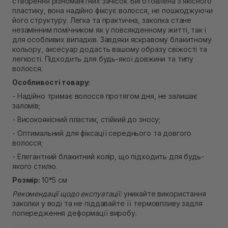
створення різноманітних зачісок. Виготовлена з якісного
В наявності
пластику, вона надійно фіксує волосся, не пошкоджуючи
Самовивіз м. Рівне, вул. Кулика і Гудачека 23 (ТЦ
його структуру. Легка та практична, заколка стане
Екватор)
незамінним помічником як у повсякденному житті, так і
В наявності
для особливих випадків. Завдяки яскравому блакитному
кольору, аксесуар додасть вашому образу свіжості та
легкості. Підходить для будь-якої довжини та типу
волосся.
Особливості товару:
- Надійно тримає волосся протягом дня, не залишає
заломів;
- Високоякісний пластик, стійкий до зносу;
- Оптимальний для фіксації середнього та довгого
волосся;
- Елегантний блакитний колір, що підходить для будь-
якого стилю.
Розмір:
10*5 см
Рекомендації щодо експуатації:
уникайте використання
заколки у воді та не піддавайте її термовпливу задля
попередження деформації виробу.