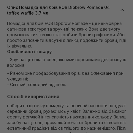
Немає в наявності!
Опис Помадка для брів ROB Dipbrow Pomade 04
Самовивіз м. Львів, вул. Степана Бандери 45
toffee waffle 3.7 мл
В наявності
Помадка для брів ROB Dipbrow Pomade - це неймовірна
Самовивіз м. Рівне, вул. 16-го Липня, 15
сатинова текстура та зручний пензлик! Вона дає змогу
В наявності
промалювати чіткі лінії та зробити брови графічними. Або
Самовивіз м. Рівне, вул. Кулика і Гудачека 23 (ТЦ
просто заповнити відсутні ділянки, подовжити брови, підійн
Екватор)
їх візуально.
В наявності
Особливості товару:
- Зручна щіточка зі спеціальними ворсинками для розпушенн
волосків;
- Рівномірне профарбовування брів, без склеювання при
укладанні;
- Світлий, холодний відтінок.
Спосіб використання
набери на щіточку помадку та починай наносити продукт з
середини брови, рухаючись у хвіст. Залежно від бажаного
ефекту регулюй інтенсивність накладання кольору. Залишка
засобу на щіточці промалюй початок брови та створи плавн
естетичний градієнт від світлішого до насиченішого. Після