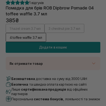
1 відгуків
Помадка для брів ROB Dipbrow Pomade 04
toffee waffle 3.7 мл
385₴
1 hazel cream 3.7 мл
3 chestnut pie 3.7 мл
4 toffee waffle 3.7 мл
Додати в кошик
Як отримати товар
Доставка Новою Поштою
В наявності
Безкоштовна
доставка на суму від 3000 UAH
Самовивіз м. Луцьк, вул. Винниченка 4
Безпечна
та швидка оплата карткою на сайті
Немає в наявності!
Лише
сертифікована продукція
від офіційних
Самовивіз м. Львів, вул. Академіка Підстригача, 1В
партнерів
(Duck’s Lake)
Персональна
система бонусів
, лояльності та знижок
В наявності
Самовивіз м. Львів, вул. Івана Франка 36