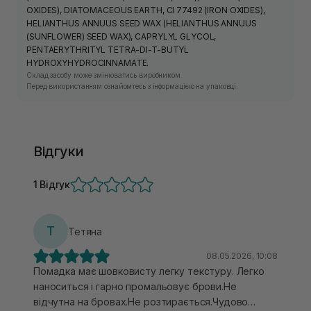
OXIDES), DIATOMACEOUS EARTH, CI 77492 (IRON OXIDES),
HELIANTHUS ANNUUS SEED WAX (HELIANTHUS ANNUUS
(SUNFLOWER) SEED WAX), CAPRYLYL GLYCOL,
PENTAERYTHRITYL TETRA-DI-T-BUTYL
HYDROXYHYDROCINNAMATE.
Склад засобу може змінюватись виробником.
Перед використанням ознайомтесь з інформацією на упаковці.
Відгуки
1 Відгук
Т
Тетяна
08.05.2026, 10:08
Помадка має шовковисту легку текстуру. Легко
наноситься і гарно промальовує брови.Не
відчутна на бровах.Не розтирається.Чудово