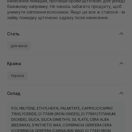
нанесення помадки, прочеши брови щіточкою для укладання
бажаному напрямку. Не нанось забагато продукту, щоб
уникнути зліплення волосинок. Якщо це все ж сталося - вич
зайву помадку щіточкою одразу після нанесення.
Стать
для жінок
Країна
Україна
Склад
POLYBUTENE, ETHYLHEXYL PALMITATE, CAPRYLIC/CAPRIC
TRIGLYCERIDE, CI 77499 (IRON OXIDES), CI 77891 (TITANIUM
DIOXIDE), SILICA, SILICA DIMETHYL SILYLATE, CERA ALBA
(BEESWAX), SYNTHETIC WAX, COPERNICIA CERIFERA CERA
(COPERNICIA CERIFERA (CARNAUBA) WAX), CI 77491 (IRON