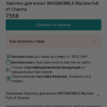
Заколка для волос INVISIBOBBLE Myclaw Full
of Charms
755₴
Добавить в корзину
Как получить товар
Доставка Новой Почтой
В наличии
Бесплатная
доставка на сумму от 3000 UAH
Самовывоз г. Луцк, Винниченка 4
Безопасная
и быстрая оплата картой на сайте
В наличии
Только
сертифицированная продукция
от
Самовывоз г. Львов, ул. Академика Подстригача,
официальных партнеров
1В (Duck's Lake)
Персональная
система бонусов
, лояльности и
В наличии
скидок
Самовывоз Львов (Ивана Франко 36)
В наличии
Описание Заколка для волос INVISIBOBBLE Myclaw
Самовывоз г. Львов ул. Степана Бандеры 43
Full of Charms
В наличии
Самовывоз Ровно
Заколка Invisibobble Myclaw превращает любую прическу