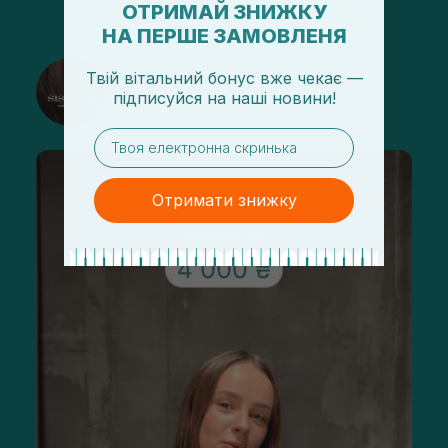
ОТРИМАЙ ЗНИЖКУ
НА ПЕРШЕ ЗАМОВЛЕНЯ
@sisters_stelmakh в Instagram
Твій вітальний бонус вже чекає —
підписуйся
на
наші новини!
Подписаться
email
Отримати знижку