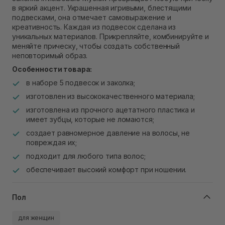
В наличии
в яркий акцент. Украшенная игривыми, блестящими
Самовывоз г. Ровно, ул. Кулика и Гудачека 23 (ТЦ
подвесками, она отмечает самовыражение и
Экватор)
креативность. Каждая из подвесок сделана из
В наличии
уникальных материалов. Прикрепляйте, комбинируйте и
меняйте прическу, чтобы создать собственный
неповторимый образ.
Особенности товара:
в наборе 5 подвесок и заколка;
изготовлен из высококачественного материала;
изготовлена ​​из прочного ацетатного пластика и
имеет зубцы, которые не ломаются;
создает равномерное давление на волосы, не
повреждая их;
подходит для любого типа волос;
обеспечивает высокий комфорт при ношении.
Пол
для женщин