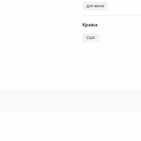
для жінок
Країна
США