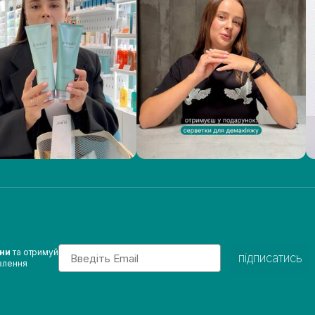
Email
ини
та отримуй
підписатись
влення