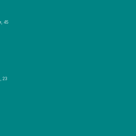
и, 45
, 23