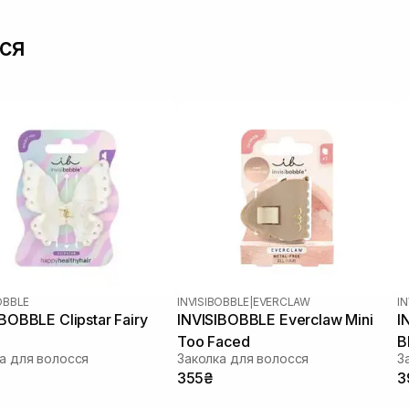
ся
OBBLE
INVISIBOBBLE
|
EVERCLAW
I
BOBBLE Clipstar Fairy
INVISIBOBBLE Everclaw Mini
I
e
Too Faced
B
а для волосся
Заколка для волосся
З
355₴
3