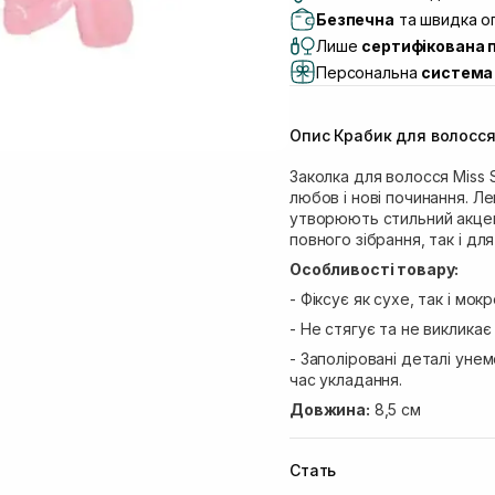
Самовивіз м. Львів, в
Безпечна
та швидка оп
(Duck’s Lake)
Лише
сертифікована 
Самовивіз м. Львів, в
Персональна
система 
Самовивіз м. Львів, 
Самовивіз м. Рівне, ву
Опис Крабик для волосся E
Самовивіз м. Рівне, в
Екватор)
Заколка для волосся Miss 
любов і нові починання. Ле
утворюють стильний акцент
повного зібрання, так і для
Особливості товару:
- Фіксує як сухе, так і мок
- Не стягує та не виклика
- Заполіровані деталі ун
час укладання.
Довжина:
8,5 см
Стать