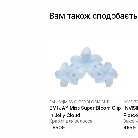
Вам також сподобаєть
EMI JAY
|
MISS SUPER BLOOM CLIP
INVISIB
EMI JAY Miss Super Bloom Clip
INVISI
in Jelly Cloud
Fierc
Крабик для волосся
Заколк
1 650₴
465₴