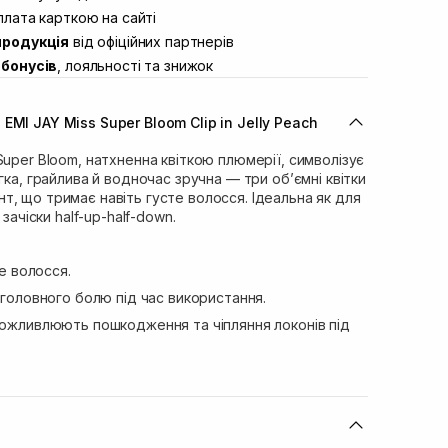
ул. Академіка Підстригача, 1В
лата карткою на сайті
Немає в наявності!
продукція
від офіційних партнерів
ул. Івана Франка 36
В наявності
бонусів
, лояльності та знижок
вул. Степана Бандери 45
В наявності
л. 16-го Липня, 15
В наявності
MI JAY Miss Super Bloom Clip in Jelly Peach
ул. Кулика і Гудачека 23 (ТЦ
Немає в наявності!
Super Bloom, натхненна квіткою плюмерії, символізує
гка, грайлива й водночас зручна — три об’ємні квітки
, що тримає навіть густе волосся. Ідеальна як для
 зачіски half-up-half-down.
ре волосся.
є головного болю під час використання.
еможливлюють пошкодження та чіпляння локонів під