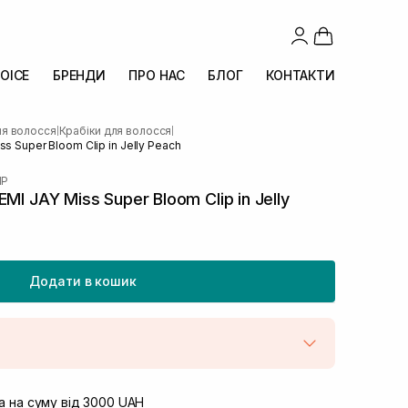
OICE
БРЕНДИ
ПРО НАС
БЛОГ
КОНТАКТИ
ля волосся
Крабіки для волосся
|
|
s Super Bloom Clip in Jelly Peach
IP
I JAY Miss Super Bloom Clip in Jelly
Додати в кошик
штою
Немає в наявності!
вул. Винниченка 4
 на суму від 3000 UAH
В наявності