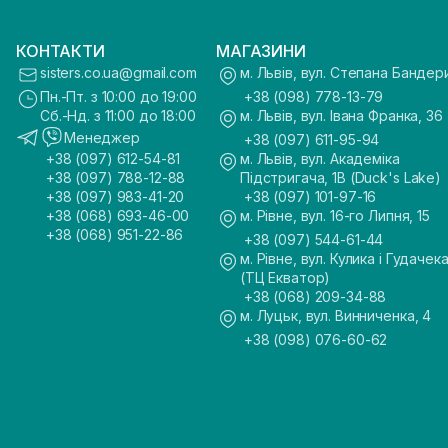
КОНТАКТИ
МАГАЗИНИ
sisters.co.ua@gmail.com
м. Львів, вул. Степана Бандер
Пн.-Пт. з 10:00 до 19:00
+38 (098) 778-13-79
Сб.-Нд. з 11:00 до 18:00
м. Львів, вул. Івана Франка, 36
Менеджер
+38 (097) 611-95-94
+38 (097) 612-54-81
м. Львів, вул. Академіка
+38 (097) 788-12-88
Підстригача, 1В (Duck's Lake)
+38 (097) 983-41-20
+38 (097) 101-97-16
+38 (068) 693-46-00
м. Рівне, вул. 16-го Липня, 15
+38 (068) 951-22-86
+38 (097) 544-61-44
м. Рівне, вул. Кулика і Гудачека
(ТЦ Екватор)
+38 (068) 209-34-88
м. Луцьк, вул. Винниченка, 4
+38 (098) 076-60-62