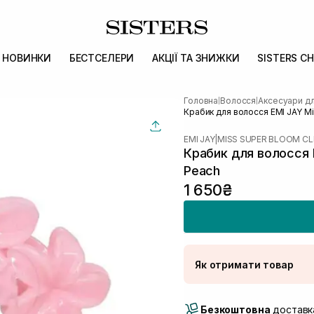
НОВИНКИ
БЕСТСЕЛЕРИ
АКЦІЇ ТА ЗНИЖКИ
SISTERS CH
Головна
Волосся
Аксесуари д
|
|
Крабик для волосся EMI JAY Mis
EMI JAY
|
MISS SUPER BLOOM CL
Крабик для волосся EM
Peach
1 650₴
Як отримати товар
Доставка Новою По
Безкоштовна
Самовивіз м. Луцьк, 
доставка