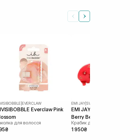
NVISIBOBBLE
|
EVERCLAW
EMI JAY
|
SWEETHEART CLIP
NVISIBOBBLE Everclaw Pink
EMI JAY Sweetheart Clip in
lossom
Berry Beach Club
аколка для волосся
Крабик для волосся
95₴
1 950₴