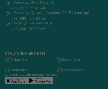
г. Ровно, ул. 16-го Июля, 15
+38 (097) 544-61-44
г. Ровно, ул. Кулика и Гудачека, 23 (ТЦ Экватор)
+38 (068) 209-34-88
г. Луцк, ул. Винниченка, 4
+38 (098) 076-60-62
СОЦИАЛЬНЫЕ СЕТИ
Sisters Hair
Sisters Skin
Distribution
Cosmetology
Загружайте мобильное приложение
© 2026 sisters.co.ua. Все права защищены