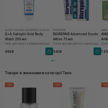
QUESTION AND ANSWER
|
Q+A SALICYLIC ACID
BIOREPAIR
ANIL
Q+A Salicylic Acid Body
BIOREPAIR Advanced Scudo
ANI
Wash 250 мл
Attivo 75 мл
Amb
Гель для тела с салициловой кислотой
Паста против зубного налета для здоровых десен
Дор
464₴
340₴
1 21
Товари зі знижками в категорії Тело
-20%
-20%
-20