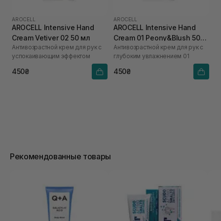
AROCELL
AROCELL
AROCELL Intensive Hand
AROCELL Intensive Hand
Cream Vetiver 02 50 мл
Cream 01 Peony&Blush 50
Антивозрастной крем для рук с
Антивозрастной крем для рук с
мл
успокаивающим эффектом
глубоким увлажнением 01
450₴
450₴
Рекомендованные товары