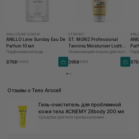
ANILLO
|
LIME SUNDAY
ST.MORIZ
ANIL
ANILLO Lime Sunday Eau De
ST. MORIZ Professional
ANI
Parfum 10 мл
Tanning Moisturiser Light
Par
Парфюмерная вода
Увлажняющий лосьон для постепенного загара
Пар
200 мл
876₴
396₴
876
1 095₴
495₴
Отзывы о Тело Arocell
Гель-очиститель для проблемной
кожи тела ACNEMY Zitbody 200 мл
Средства для тела при высыпаниях