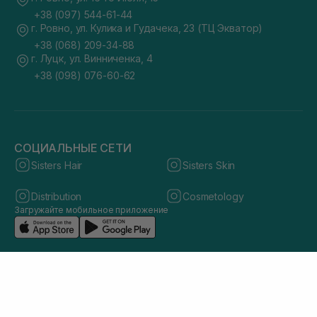
+38 (097) 544-61-44
г. Ровно, ул. Кулика и Гудачека, 23 (ТЦ Экватор)
+38 (068) 209-34-88
г. Луцк, ул. Винниченка, 4
+38 (098) 076-60-62
СОЦИАЛЬНЫЕ СЕТИ
Sisters Hair
Sisters Skin
Distribution
Cosmetology
Загружайте мобильное приложение
© 2026 sisters.co.ua. Все права защищены