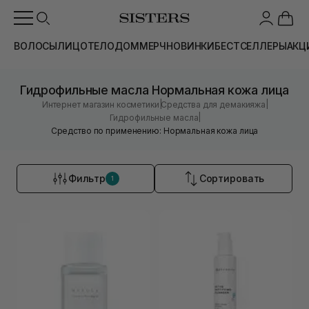
ВОЛОСЫ
ЛИЦО
ТЕЛО
ДОМ
МЕРЧ
НОВИНКИ
БЕСТСЕЛЛЕРЫ
АКЦ
Гидрофильные масла Нормальная кожа лица
|
|
Интернет магазин косметики
Средства для демакияжа
|
Гидрофильные масла
Средство по применению: Нормальная кожа лица
Фильтр
Сортировать
1