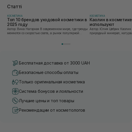
Статті
КОСМЕТИКА
КОСМЕТИКА
Топ 10 брендов уходовой косметики в
Каолин в косметике:
2025 году
используют
Автор: Вика Нагорная В современном мире, где тренды
Автор: Юлия Цебрик Каолин в косметологии – это
меняются со скоростью света, а рынок популярной
природный минерал, натурал
косметики переполнен новыми предложениями, выбор
имеет множество преимущес
средства для ухода становится настоящим вызовом....
головы, благодаря большому 
Бесплатная доставка от 3000 UAH
Безопасные способы оплаты
Только оригинальная косметика
Система бонусов и лояльности
Лучшие цены и топ товары
Рекомендации от косметологов