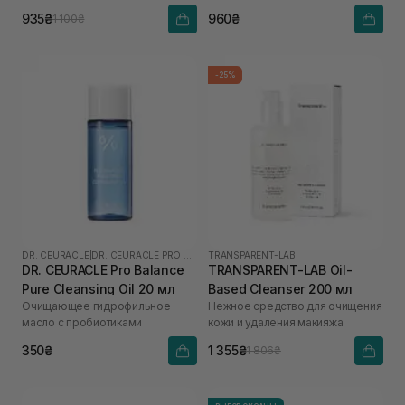
935₴
960₴
1 100₴
-25%
DR. CEURACLE
|
DR. CEURACLE PRO BALANCE
TRANSPARENT-LAB
DR. CEURACLE Pro Balance
TRANSPARENT-LAB Oil-
Pure Cleansing Oil 20 мл
Based Cleanser 200 мл
Очищающее гидрофильное
Нежное средство для очищения
масло с пробиотиками
кожи и удаления макияжа
350₴
1 355₴
1 806₴