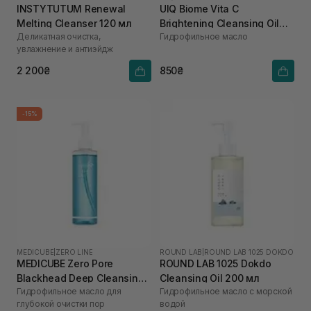
INSTYTUTUM Renewal
UIQ Biome Vita C
Melting Cleanser 120 мл
Brightening Cleansing Oil
Деликатная очистка,
Гидрофильное масло
200 мл
увлажнение и антиэйдж
2 200₴
850₴
-15%
MEDICUBE
|
ZERO LINE
ROUND LAB
|
ROUND LAB 1025 DOKDO
MEDICUBE Zero Pore
ROUND LAB 1025 Dokdo
Blackhead Deep Cleansing
Cleansing Oil 200 мл
Гидрофильное масло для
Гидрофильное масло с морской
Oil 205 мл
глубокой очистки пор
водой