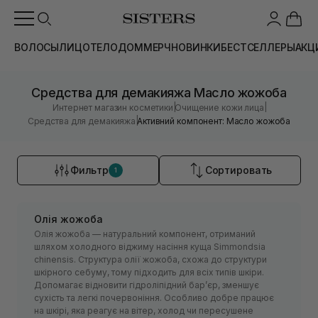
ВОЛОСЫ
ЛИЦО
ТЕЛО
ДОМ
МЕРЧ
НОВИНКИ
БЕСТСЕЛЛЕРЫ
АКЦ
Средства для демакияжа Масло жожоба
|
|
Интернет магазин косметики
Очищение кожи лица
|
Средства для демакияжа
Активний компонент: Масло жожоба
Фильтр
Сортировать
1
Олія жожоба
Олія жожоба — натуральний компонент, отриманий
шляхом холодного віджиму насіння куща Simmondsia
chinensis. Структура олії жожоба, схожа до структури
шкірного себуму, тому підходить для всіх типів шкіри.
Допомагає відновити гідроліпідний бар’єр, зменшує
сухість та легкі почервоніння. Особливо добре працює
на шкірі, яка реагує на вітер, холод чи пересушене