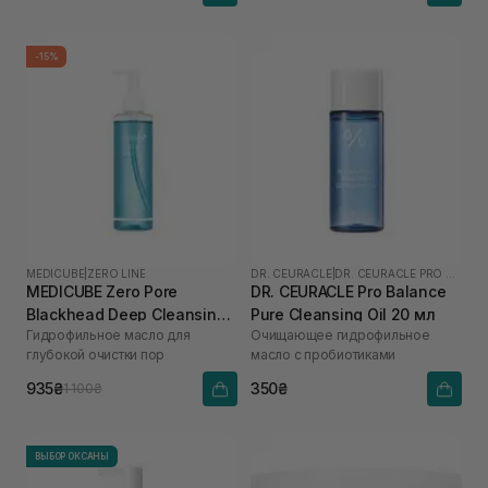
-15%
MEDICUBE
|
ZERO LINE
DR. CEURACLE
|
DR. CEURACLE PRO BALANCE
MEDICUBE Zero Pore
DR. CEURACLE Pro Balance
Blackhead Deep Cleansing
Pure Cleansing Oil 20 мл
Гидрофильное масло для
Очищающее гидрофильное
Oil 205 мл
глубокой очистки пор
масло с пробиотиками
935₴
350₴
1 100₴
ВЫБОР ОКСАНЫ