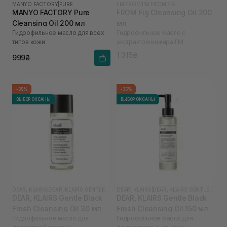
MANYO FACTORY
|
PURE
I'M FROM
|
I'M FROM FIG
MANYO FACTORY Pure
FROM Fig Cleansing Oil 200
Cleansing Oil 200 мл
мл
Гидрофильное масло для всех
Гидрофильное масло с
типов кожи
экстрактом инжира I`M
1 315₴
999₴
-35%
-35%
ВЫБОР ОКСАНЫ
ВЫБОР ОКСАНЫ
DEAR, KLAIRS
|
DEAR, KLAIRS GENTLE BLACK
DEAR, KLAIRS
|
DEAR, KLAIRS GENTLE BLACK
DEAR, KLAIRS Gentle Black
DEAR, KLAIRS Gentle Black
Fresh Cleansing Oil 30 мл
Fresh Cleansing Oil 150 мл
Гидрофильное масло для
Гидрофильное масло для