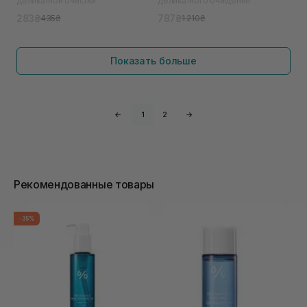
деликатной очистки
деликатного очищения
283₴
787₴
435₴
1 210₴
Показать больше
←
1
2
→
Рекомендованные товары
-35%