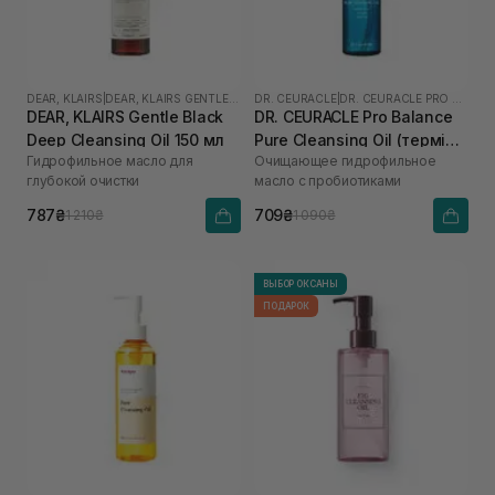
DEAR, KLAIRS
|
DEAR, KLAIRS GENTLE BLACK
DR. CEURACLE
|
DR. CEURACLE PRO BALANCE
DEAR, KLAIRS Gentle Black
DR. CEURACLE Pro Balance
Deep Cleansing Oil 150 мл
Pure Cleansing Oil (термін
Гидрофильное масло для
Очищающее гидрофильное
до 01.27р.) 155 мл
глубокой очистки
масло с пробиотиками
787₴
709₴
1 210₴
1 090₴
ВЫБОР ОКСАНЫ
ПОДАРОК