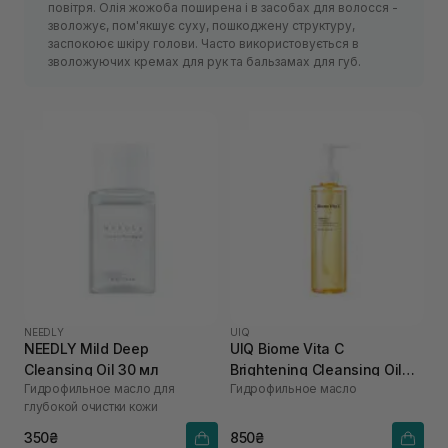
повітря. Олія жожоба поширена і в засобах для волосся -
зволожує, пом'якшує суху, пошкоджену структуру,
заспокоює шкіру голови. Часто використовується в
зволожуючих кремах для рук та бальзамах для губ.
NEEDLY
UIQ
NEEDLY Mild Deep
UIQ Biome Vita C
Cleansing Oil 30 мл
Brightening Cleansing Oil
Гидрофильное масло для
Гидрофильное масло
200 мл
глубокой очистки кожи
350₴
850₴