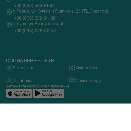
+38 (097) 544-61-44
г. Ровно, ул. Кулика и Гудачека, 23 (ТЦ Экватор)
+38 (068) 209-34-88
г. Луцк, ул. Винниченка, 4
+38 (098) 076-60-62
СОЦИАЛЬНЫЕ СЕТИ
Sisters Hair
Sisters Skin
Distribution
Cosmetology
Загружайте мобильное приложение
© 2026 sisters.co.ua. Все права защищены