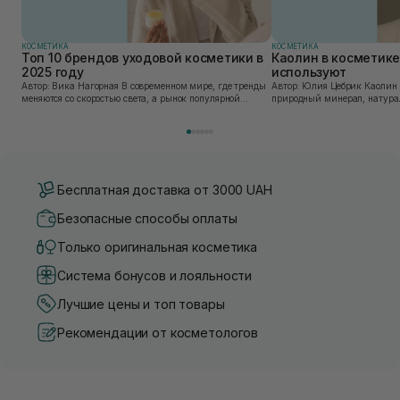
КОСМЕТИКА
КОСМЕТИКА
Топ 10 брендов уходовой косметики в
Каолин в косметике:
2025 году
используют
Автор: Вика Нагорная В современном мире, где тренды
Автор: Юлия Цебрик Каолин в косметологии – это
меняются со скоростью света, а рынок популярной
природный минерал, натурал
косметики переполнен новыми предложениями, выбор
имеет множество преимущес
средства для ухода становится настоящим вызовом....
головы, благодаря большому 
Бесплатная доставка от 3000 UAH
Безопасные способы оплаты
Только оригинальная косметика
Система бонусов и лояльности
Лучшие цены и топ товары
Рекомендации от косметологов