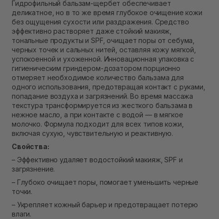
Гидрофильный бальзам-щербет обеспечивает
Нет в наличии!
деликатное, но в то же время глубокое очищение кожи
Самовывоз г. Ровно, ул. Кулика и Гудачека 23 (ТЦ
без ощущения сухости или раздражения. Средство
Экватор)
Нет в наличии!
эффективно растворяет даже стойкий макияж,
тональные продукты и SPF, очищает поры от себума,
черных точек и сальных нитей, оставляя кожу мягкой,
успокоенной и ухоженной. Инновационная упаковка с
гигиеническим гриндером-дозатором порционно
отмеряет необходимое количество бальзама для
одного использования, предотвращая контакт с руками,
попадание воздуха и загрязнений. Во время массажа
текстура трансформируется из жесткого бальзама в
нежное масло, а при контакте с водой — в мягкое
молочко. Формула подходит для всех типов кожи,
включая сухую, чувствительную и реактивную.
Свойства:
– Эффективно удаляет водостойкий макияж, SPF и
загрязнение.
– Глубоко очищает поры, помогает уменьшить черные
точки.
– Укрепляет кожный барьер и предотвращает потерю
влаги.