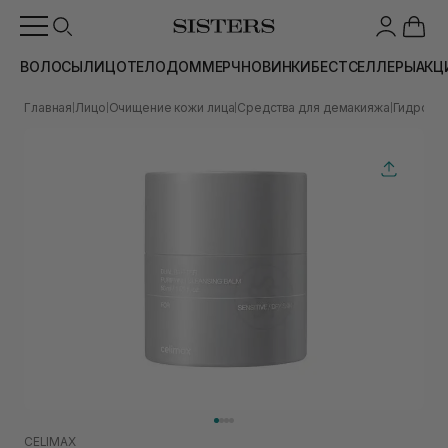
ВОЛОСЫ
ЛИЦО
ТЕЛО
ДОМ
МЕРЧ
НОВИНКИ
БЕСТСЕЛЛЕРЫ
АКЦ
Главная
Лицо
Очищение кожи лица
Средства для демакияжа
Гидрофи
|
|
|
|
CELIMAX