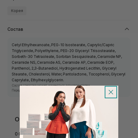
Корея
Состав
Cetyl Ethylhexanoate, PEG-10 Isostearate, Caprylic/Capric
Triglyceride, Polyethylene, PEG-20 Glyceryl Triisostearate,
Sorbeth-30 Tetraoleate, Sorbitan Sesquioleate, Ceramide NP,
Ceramide NS, Ceramide AS, Ceramide AP, Ceramide EOP,
Panthenol, 2,3-Butanediol, Hydrogenated Lecithin, Glyceryl
Stearate, Cholesterol, Water, Pantolactone, Tocopherol, Glyceryl
Caprylate, Ethylhexylglycerin.
Состав средства может изменяться производителем.
Перед использованием ознакомьтесь с информацией на упаковке.
Отзывы
0 Отзывов