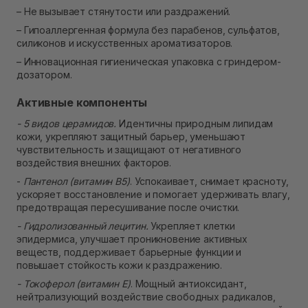
– Не вызывает стянутости или раздражений.
– Гипоаллергенная формула без парабенов, сульфатов,
силиконов и искусственных ароматизаторов.
– Инновационная гигиеническая упаковка с гриндером-
дозатором.
Активные компоненты
- 5 видов церамидов.
Идентичны природным липидам
кожи, укрепляют защитный барьер, уменьшают
чувствительность и защищают от негативного
воздействия внешних факторов.
-
Пантенол (витамин B5)
. Успокаивает, снимает красноту,
ускоряет восстановление и помогает удерживать влагу,
предотвращая пересушивание после очистки.
- Гидролизованный лецитин.
Укрепляет клетки
эпидермиса, улучшает проникновение активных
веществ, поддерживает барьерные функции и
повышает стойкость кожи к раздражению.
- Токоферол (витамин E)
. Мощный антиоксидант,
нейтрализующий воздействие свободных радикалов,