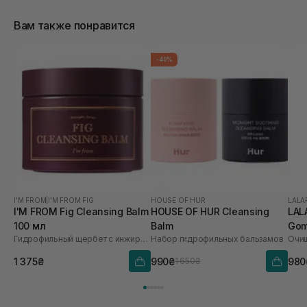
Вам также понравится
-40%
I'M FROM
|
I'M FROM FIG
HOUSE OF HUR
LALA
I'M FROM Fig Cleansing Balm
HOUSE OF HUR Cleansing
LAL
100 мл
Balm
Gom
Гидрофильный щербет с инжиром
Набор гидрофильных бальзамов
мл
1 375₴
990₴
980
1 650₴