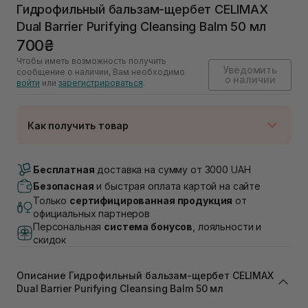
Гидрофильный бальзам-щербет CELIMAX
Dual Barrier Purifying Cleansing Balm 50 мл
700₴
Чтобы иметь возможность получить
Уведомить
сообщение о наличии, Вам необходимо
о наличии
войти
или
зарегистрироваться
.
Как получить товар
Доставка Новой Почтой
Нет в наличии!
Бесплатная
доставка на сумму от 3000 UAH
Самовывоз г. Луцк, Винниченка 4
Безопасная
и быстрая оплата картой на сайте
Нет в наличии!
Только
сертифицированная продукция
от
Самовывоз г. Львов, ул. Академика Подстригача,
официальных партнеров
1В (Duck's Lake)
Персональная
система бонусов
, лояльности и
Нет в наличии!
скидок
Самовывоз Львов (Ивана Франко 36)
Нет в наличии!
Самовывоз г. Львов ул. Степана Бандеры 43
Описание Гидрофильный бальзам-щербет CELIMAX
Нет в наличии!
Dual Barrier Purifying Cleansing Balm 50 мл
Самовывоз Ровно