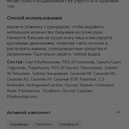
питает кожу и поддерживает ее упругость и здоровый
тон.
Способ использования
верните упаковку с гриндером, чтобы выдавить
небольшое количество бальзама на сухие руки.
Нанесите бальзам на сухую кожу лица и массируйте
круговыми движениями, позволяя таять на коже и
растворять макияж, солнцезащитные средства и
загрязнения. Тщательно смойте теплой водой.
Состав:
Cetyl Ethylhexanoate, PEG-10 Isostearate, Caprylic/Capric
Triglyceride, Polyethylene, PEG-20 Glyceryl Triisostearate, Sorbeth-
30 Tetraoleate, Sorbitan Sesquioleate, Ceramide NP, Ceramide NS,
Ceramide AS, Ceramide AP, Ceramide EOP, Panthenol, 2,3-
Butanediol, Hydrogenated Lecithin, Glyceryl Stearate, Cholesterol,
Water, Pantolactone, Tocopherol, Glyceryl Caprylate,
Ethylhexylglycerin.
Активний компонент
Керамиды
Пантенол
Токоферол