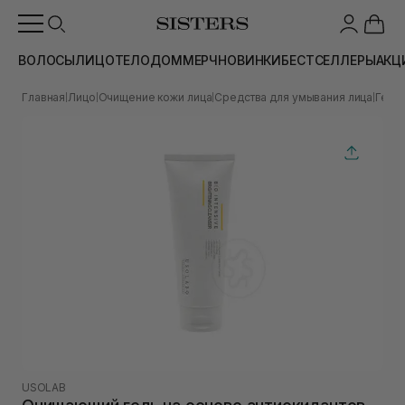
ВОЛОСЫ
ЛИЦО
ТЕЛО
ДОМ
МЕРЧ
НОВИНКИ
БЕСТСЕЛЛЕРЫ
АКЦ
Главная
Лицо
Очищение кожи лица
Средства для умывания лица
Гели
|
|
|
|
USOLAB