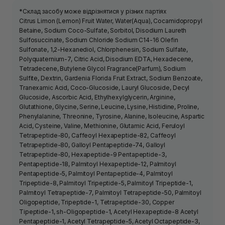
*Склад засобу може відрізнятися у різних партіях
Citrus Limon (Lemon) Fruit Water, Water(Aqua), Cocamidopropyl
Betaine, Sodium Coco-Sulfate, Sorbitol, Disodium Laureth
Sulfosuccinate, Sodium Chloride Sodium C14-16 Olefin
Sulfonate, 1,2-Hexanediol, Chlorphenesin, Sodium Sulfate,
Polyquaternium-7, Citric Acid, Disodium EDTA, Hexadecene,
Tetradecene, Butylene Glycol Fragrance(Parfum), Sodium
Sulfite, Dextrin, Gardenia Florida Fruit Extract, Sodium Benzoate,
Tranexamic Acid, Coco-Glucoside, Lauryl Glucoside, Decyl
Glucoside, Ascorbic Acid, Ethylhexylglycerin, Arginine,
Glutathione, Glycine, Serine, Leucine, Lysine, Histidine, Proline,
Phenylalanine, Threonine, Tyrosine, Alanine, Isoleucine, Aspartic
Acid, Cysteine, Valine, Methionine, Glutamic Acid, Feruloyl
Tetrapeptide-80, Caffeoyl Hexapeptide-82, Caffeoyl
Tetrapeptide-80, Galloyl Pentapeptide-74, Galloyl
Tetrapeptide-80, Hexapeptide-9 Pentapeptide-3,
Pentapeptide-18, Palmitoyl Hexapeptide-12, Palmitoyl
Pentapeptide-5, Palmitoyl Pentapeptide-4, Palmitoyl
Tripeptide-8, Palmitoyl Tripeptide-5, Palmitoyl Tripeptide-1,
Palmitoyl Tetrapeptide-7, Palmitoyl Tetrapeptide-50, Palmitoyl
Oligopeptide, Tripeptide-1, Tetrapeptide-30, Copper
Tipeptide-1, sh-Oligopeptide-1, Acetyl Hexapeptide-8 Acetyl
Pentapeptide-1, Acetyl Tetrapeptide-5, Acetyl Octapeptide-3,