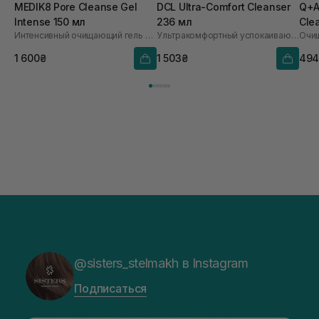
MEDIK8 Pore Cleanse Gel
DCL Ultra-Comfort Cleanser
Q+A 
Intense 150 мл
236 мл
Cle
Интенсивный очищающий гель с миндальной кислотой
Ультракомфортный успокаивающий очиститель для реактивной кожи
1 600₴
1 503₴
494
@sisters_stelmakh в Instagram
Подписаться