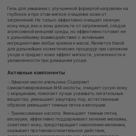
Самовывоз Ровно
В наличии
Гель для умывания с улучшенной формулой направлен на
Самовывоз г. Ровно, ул. Кулика и Гудачека 23 (ТЦ
глубокое и при этом мягкое очищение кожи от
Экватор)
загрязнений. Не только эффективно очищает нежную
В наличии
кожу лица, век и зоны декольте от загрязнений, следов
агрессивной внешней среды, но эффективно готовит ее
к дальнейшему взаимодействию с активными
ингредиентами любых кремов и масок. Является базой
для дальнейших косметических процедур при салонном
уходе и придает коже эффект мягкости, ухоженности и
увлажненности при домашнем уходе.
Активные компоненты
- Эфирное масло апельсина
. Содержит
самоактивированные AHA кислоты, очищает сухую кожу
с морщинами, помогает лучше усваивать питательные
вещества, уменьшает закупорку пор, естественным
образом уменьшает темные пятна и веснушки.
- Транексамовая кислота.
Уменьшает темные пятна,
веснушки, эффективно поддерживает лечение мелазмы,
осветляет кожу, предотвращает накопление меланина,
оказывает противовоспалительное действие,