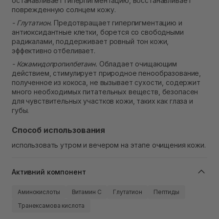
останавливает гиперпигментацию, восстанавливает
поврежденную солнцем кожу.
- Глутатион.
Предотвращает гиперпигментацию и
антиоксидантные клетки, борется со свободными
радикалами, поддерживает ровный тон кожи,
эффективно отбеливает.
- Кокамидопропилбетаин.
Обладает очищающим
действием, стимулирует природное пенообразование,
полученное из кокоса, не вызывает сухости, содержит
много необходимых питательных веществ, безопасен
для чувствительных участков кожи, таких как глаза и
губы.
Способ использования
использовать утром и вечером на этапе очищения кожи.
Активний компонент
Аминокислоты
Витамин C
Глутатион
Пептиды
Транексамова кислота