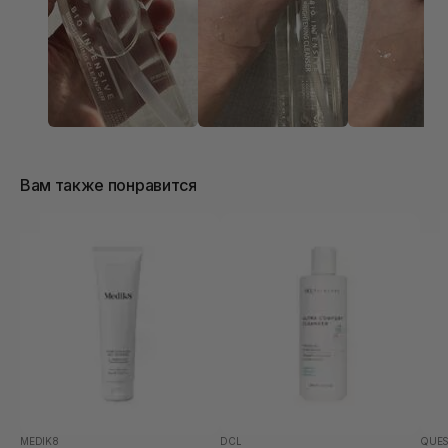
парфуму.Зручний дозатор.Засіб досить хороший.
Вам также понравится
MEDIK8
DCL
QUES