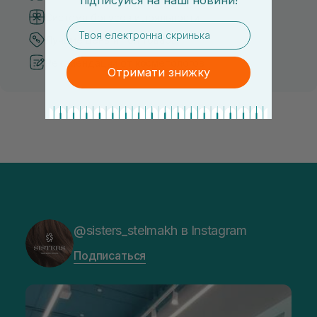
Система бонусов и лояльности
email
Лучшие цены и топ товары
Рекомендации от косметологов
Отримати знижку
@sisters_stelmakh в Instagram
Подписаться