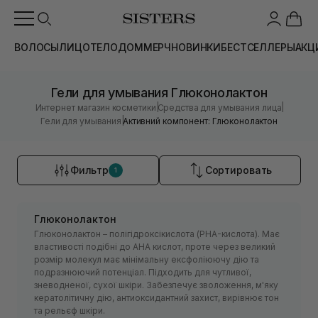
ВОЛОСЫ
ЛИЦО
ТЕЛО
ДОМ
МЕРЧ
НОВИНКИ
БЕСТСЕЛЛЕРЫ
АКЦ
Гели для умывания Глюконолактон
|
|
Интернет магазин косметики
Средства для умывания лица
|
Гели для умывания
Активний компонент: Глюконолактон
Фильтр
Сортировать
1
Глюконолактон
Глюконолактон – полігідроксікислота (PHA-кислота). Має
властивості подібні до АНА кислот, проте через великий
розмір молекул має мінімальну ексфоліюючу дію та
подразнюючий потенціал. Підходить для чутливої,
зневодненої, сухої шкіри. Забезпечує зволоження, м'яку
кератолітичну дію, антиоксидантний захист, вирівнює тон
та рельєф шкіри.