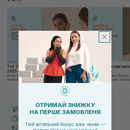
КОСМЕТИКА
КОСМЕТИКА
Топ 10 брендов уходовой косметики в
Каолин в косметике:
2025 году
используют
Автор: Вика Нагорная В современном мире, где тренды
Автор: Юлия Цебрик Каолин в косметологии – это
меняются со скоростью света, а рынок популярной
природный минерал, натурал
косметики переполнен новыми предложениями, выбор
имеет множество преимущес
средства для ухода становится настоящим вызовом....
головы, благодаря большому 
ОТРИМАЙ ЗНИЖКУ
Бесплатная доставка от 3000 UAH
НА ПЕРШЕ ЗАМОВЛЕНЯ
Безопасные способы оплаты
Твій вітальний бонус вже чекає —
Только оригинальная косметика
підписуйся
на
наші новини!