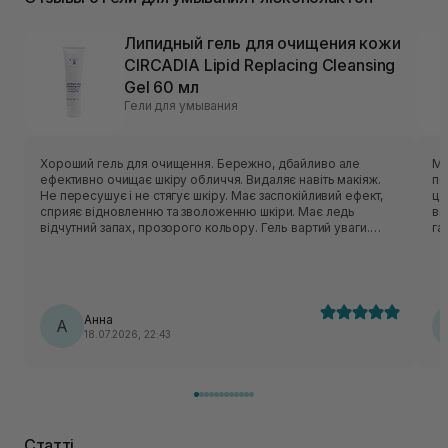
Липидный гель для очищения кожи
CIRCADIA Lipid Replacing Cleansing
Gel 60 мл
Гели для умывания
Хороший гель для очищення. Бережно, дбайливо але
Ма
ефективно очищає шкіру обличчя. Видаляє навіть макіяж.
по
Не пересушує і не стягує шкіру. Має заспокійливий ефект,
це саме те
сприяє відновленню та зволоженню шкіри. Має ледь
ви
відчутний запах, прозорого кольору. Гель вартий уваги.
га
Єдиний недолік для мене це не низька вартість.
го
пе
ду
очисник! Дуже 
жи
Анна
А
18.07.2026, 22:43
Статті