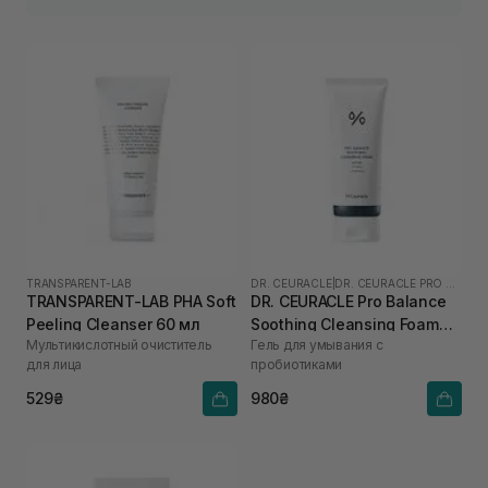
TRANSPARENT-LAB
DR. CEURACLE
|
DR. CEURACLE PRO BALANCE
TRANSPARENT-LAB PHA Soft
DR. CEURACLE Pro Balance
Peeling Cleanser 60 мл
Soothing Cleansing Foam
Мультикислотный очиститель
Гель для умывания с
150 мл
для лица
пробиотиками
529₴
980₴