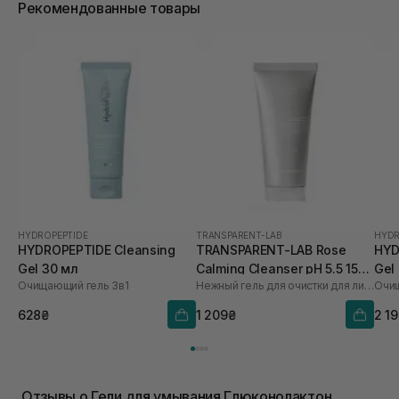
Рекомендованные товары
HYDROPEPTIDE
TRANSPARENT-LAB
HYDR
HYDROPEPTIDE Cleansing
TRANSPARENT-LAB Rose
HYD
Gel 30 мл
Calming Cleanser pH 5.5 150
Gel
Очищающий гель 3в1
Нежный гель для очистки для лица
Очищ
мл
628₴
1 209₴
2 1
Отзывы о Гели для умывания Глюконолактон