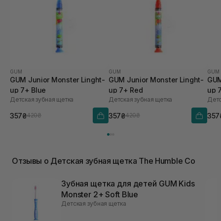
GUM
GUM
GUM
GUM Junior Monster Linght-
GUM Junior Monster Linght-
GUM
up 7+ Blue
up 7+ Red
up 
Детская зубная щетка
Детская зубная щетка
Детс
357₴
357₴
357
420₴
420₴
Отзывы о Детская зубная щетка The Humble Co
Зубная щетка для детей GUM Kids
Monster 2+ Soft Blue
Детская зубная щетка