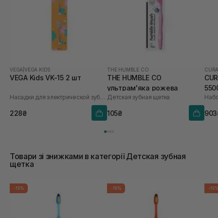
VEGA
|
VEGA KIDS
THE HUMBLE CO
CUR
VEGA Kids VK-15 2 шт
THE HUMBLE CO
CUR
ультрам'яка рожева
550
Насадки для электрической зубной щетки
Детская зубная щетка
Набо
228₴
105₴
903
Товари зі знижками в категорії Детская зубная
щетка
-15%
-15%
-15