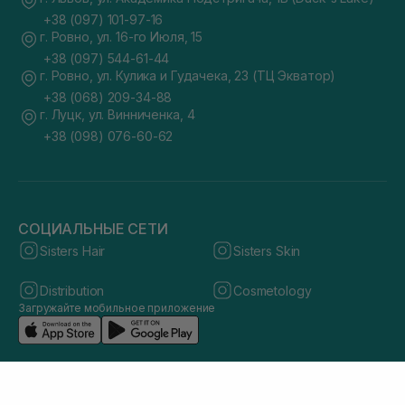
+38 (097) 101-97-16
г. Ровно, ул. 16-го Июля, 15
+38 (097) 544-61-44
г. Ровно, ул. Кулика и Гудачека, 23 (ТЦ Экватор)
+38 (068) 209-34-88
г. Луцк, ул. Винниченка, 4
+38 (098) 076-60-62
СОЦИАЛЬНЫЕ СЕТИ
Sisters Hair
Sisters Skin
Distribution
Cosmetology
Загружайте мобильное приложение