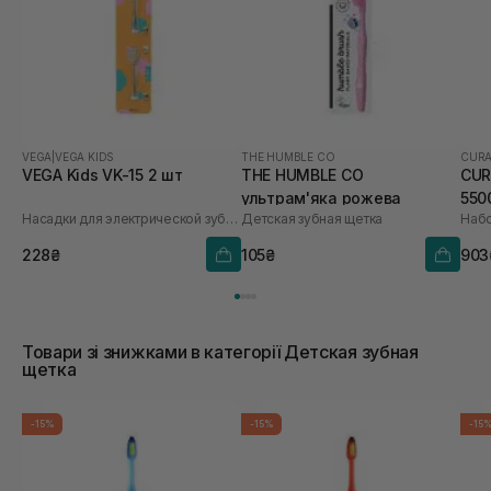
VEGA
|
VEGA KIDS
THE HUMBLE CO
CUR
VEGA Kids VK-15 2 шт
THE HUMBLE CO
CUR
ультрам'яка рожева
550
Насадки для электрической зубной щетки
Детская зубная щетка
Набо
228₴
105₴
903
Товари зі знижками в категорії Детская зубная
щетка
-15%
-15%
-15