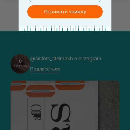
Отримати знижку
@sisters_stelmakh в Instagram
Подписаться