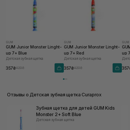
GUM
GUM
GUM
GUM Junior Monster Linght-
GUM Junior Monster Linght-
GUM
up 7+ Blue
up 7+ Red
up 
Детская зубная щетка
Детская зубная щетка
Детс
357₴
357₴
357
420₴
420₴
Отзывы о Детская зубная щетка Curaprox
Зубная щетка для детей GUM Kids
Monster 2+ Soft Blue
Детская зубная щетка