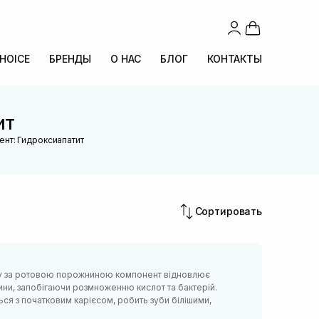
CHOICE
БРЕНДЫ
О НАС
БЛОГ
КОНТАКТЫ
ит
ент: Гидроксиапатит
Сортировать
яду за ротовою порожниною компонент відновлює
ини, запобігаючи розмноженню кислот та бактерій.
ься з початковим карієсом, робить зуби білішими,