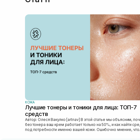
КОЖА
Лучшие тонеры и тоники для лица: ТОП-7
средств
Автор: Олеся Вакулко [artnav] В этой статье мы объясним, почему
без тонера ваш крем работает только на 50%, и как найти ср
под потребности именно вашей кожи. Ошибочно мнение, что
тониза...