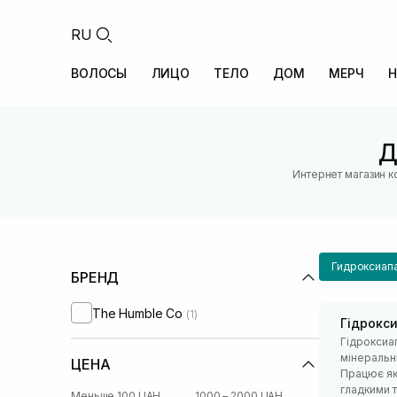
RU
ВОЛОСЫ
ЛИЦО
ТЕЛО
ДОМ
МЕРЧ
Н
Д
Интернет магазин к
Гидроксиапа
БРЕНД
The Humble Co
(1)
Гідрокс
Гідроксиа
мінеральн
ЦЕНА
Працює як 
гладкими 
Меньше 100 UAH
1000 – 2000 UAH