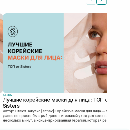
КОЖ
Ка
лу
Автор: Роман
обл
нее
стру
КОЖА
Лучшие корейские маски для лица: ТОП от
Sisters
Автор: Олеся Вакулко [artnav] Корейские маски для лица — это уже
давно не просто быстрый дополнительный уход для кожи на
несколько минут, а концентрированная терапия, которая работает
как скорая...