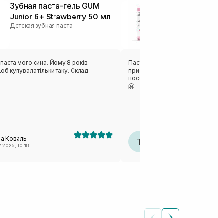
Зубная паста-гель GUM
Детская зуб
Junior 6+ Strawberry 50 мл
вкусом клуб
Детская зубная паста
HUMBLE CO 
Детская зубная 
аста мого сина. Йому 8 років.
Паста має приємний полунични
об купувала тільки таку. Склад
присмак.Має густу текстуру.Пі
посередньо,але при цьому га
🤗
ла Коваль
Тетяна
Т
2.2025, 10:18
08.11.2025, 11:49