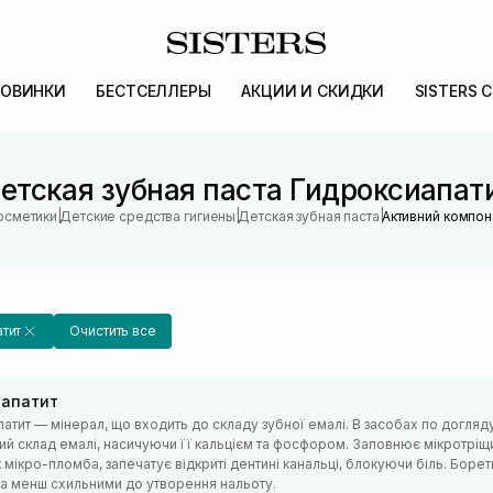
ОВИНКИ
БЕСТСЕЛЛЕРЫ
АКЦИИ И СКИДКИ
SISTERS 
етская зубная паста Гидроксиапат
|
|
|
осметики
Детские средства гигиены
Детская зубная паста
Активний компон
тит
Очистить все
иапатит
патит — мінерал, що входить до складу зубної емалі. В засобах по догл
ий склад емалі, насичуючи її кальцієм та фосфором. Заповнює мікротріщ
мікро-пломба, запечатує відкриті дентині канальці, блокуючи біль. Борет
та менш схильними до утворення нальоту.