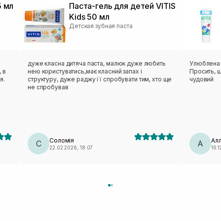
5 мл
Паста-гель для детей VITIS
Kids 50 мл
Детская зубная паста
дуже класна дитяча паста, малюк дуже любить
Улюблена п
 в
нею користуватись,має класний запах і
Просить, щ
я.
структуру, дуже раджу її спробувати тим, хто ще
чудовий
не спробував
Соломія
Ал
С
А
22.02.2026, 18:07
16.1