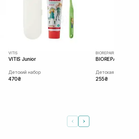
VITIS
BIOREPAIR
VITIS Junior
BIOREPAIR Junior 
Детский набор
Детская зубная пас
470₴
255₴