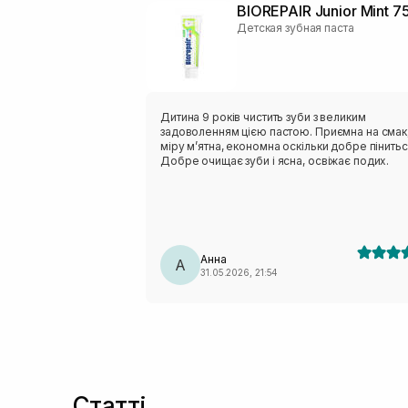
BIOREPAIR Junior Mint 7
Детская зубная паста
Дитина 9 років чистить зуби з великим
задоволенням цією пастою. Приємна на смак,
міру мʼятна, економна оскільки добре пінитьс
Добре очищає зуби і ясна, освіжає подих.
Анна
А
31.05.2026, 21:54
Статті