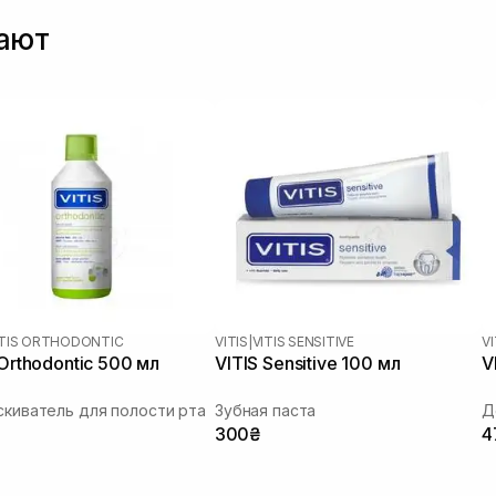
пают
ITIS ORTHODONTIC
VITIS
|
VITIS SENSITIVE
VI
 Orthodontic 500 мл
VITIS Sensitive 100 мл
V
киватель для полости рта
Зубная паста
Д
300₴
4