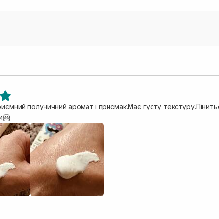
риємний полуничний аромат і присмак.Має густу текстуру.Пінит
и🤗