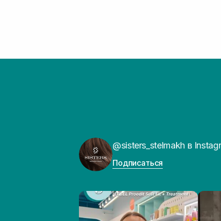
@sisters_stelmakh в Instag
Подписаться