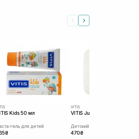
TIS
VITIS
ITIS Kids 50 мл
VITIS Junior
аста-гель для детей
Детский набор
65₴
470₴