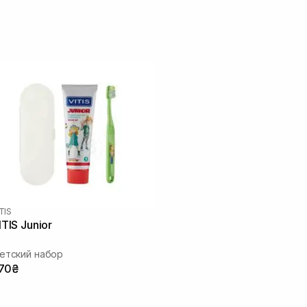
TIS
ITIS Junior
етский набор
70₴