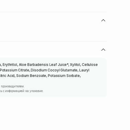
, Erythritol, Aloe Barbadensis Leaf Juice*, Xylitol, Cellulose
Potassium Citrate, Disodium Cocoyl Glutamate, Lauryl
itric Acid, Sodium Benzoate, Potassium Sorbate,
 производителем.
ь с информацией на упаковке.