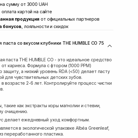
Винниченка 4
на сумму от 3000 UAH
Нет в наличии!
ул. Академика Подстригача, 1В (Duck's
 оплата картой на сайте
Нет в наличии!
анная продукция
от официальных партнеров
вана Франко 36)
Нет в наличии!
а бонусов
, лояльности и скидок
ул. Степана Бандеры 43
Нет в наличии!
В наличии
 паста со вкусом клубники THE HUMBLE CO 75
ул. Кулика и Гудачека 23 (ТЦ Экватор)
В наличии
ая паста THE HUMBLE CO - это идеальное средство
 от кариеса. Формула с фтором (1000 PPM)
 защиту, а низкий уровень RDA (<50) делает пасту
ой для чувствительных детских зубов.
в возрасте 2-6 лет. Контролируйте процесс чистки
в.
 такие как экстракты коры магнолии и стевии,
му очищению.
кус делает ежедневный уход комфортным.
вляется в экологической упаковке Albéa Greenleaf,
из переработанного пластика.