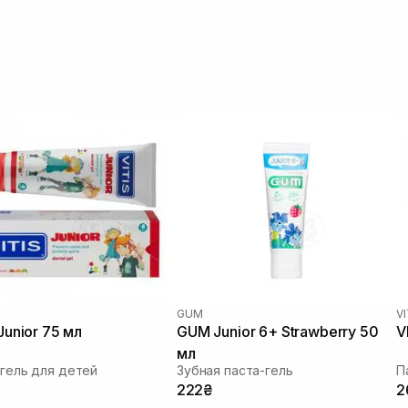
GUM
VI
Junior 75 мл
GUM Junior 6+ Strawberry 50
V
мл
гель для детей
Зубная паста-гель
П
222₴
2