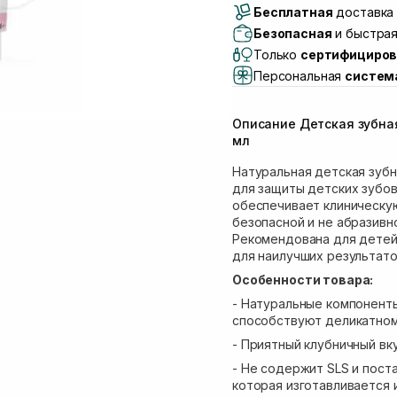
Бесплатная
Самовывоз г. Луцк, 
доставка 
Самовывоз г. Львов, 
Безопасная
и быстрая
Lake)
Только
сертифициров
Самовывоз Львов (И
Персональная
систем
Самовывоз г. Львов 
Самовывоз Ровно
Описание Детская зубная
Самовывоз г. Ровно, 
мл
Натуральная детская зубн
для защиты детских зубов
обеспечивает клиническую
безопасной и не абразивн
Рекомендована для детей 
для наилучших результато
Особенности товара:
- Натуральные компоненты,
способствуют деликатно
- Приятный клубничный в
- Не содержит SLS и поста
которая изготавливается 