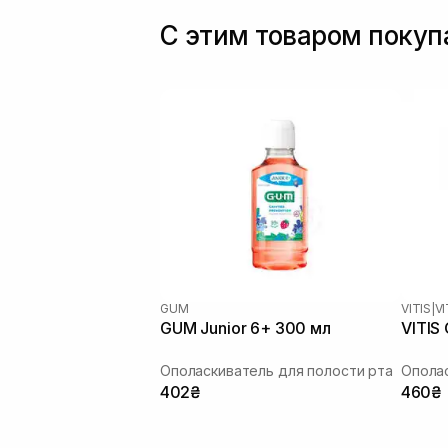
С этим товаром поку
GUM
VITIS
|
V
GUM Junior 6+ 300 мл
VITIS
Ополаскиватель для полости рта
Ополас
402₴
460₴