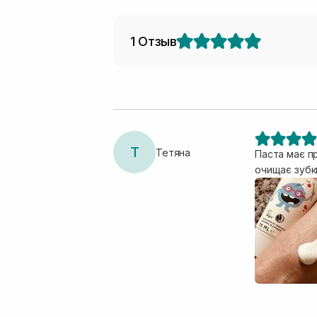
1 Отзыв
Т
Тетяна
Паста має п
очищає зубк