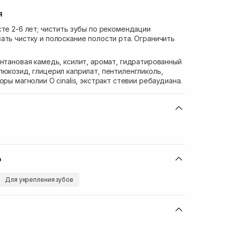
я
сте 2-6 лет; чистить зубы по рекомендации
ать чистку и полоскание полости рта. Ограничить
антановая камедь, ксилит, аромат, гидратированный
люкозид, глицерил каприлат, пентиленгликоль,
оры магнолии O cinalis, экстракт стевии ребаудиана.
ю
Для укрепления зубов