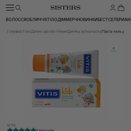
ВОЛОССЯ
ОБЛИЧЧЯ
ТІЛО
ДІМ
МЕРЧ
НОВИНКИ
БЕСТСЕЛЕРИ
АК
Головна
Тіло
Дитячі засоби гігієни
Дитяча зубна паста
Паста-гель для д
|
|
|
|
VITIS
1 відгуків