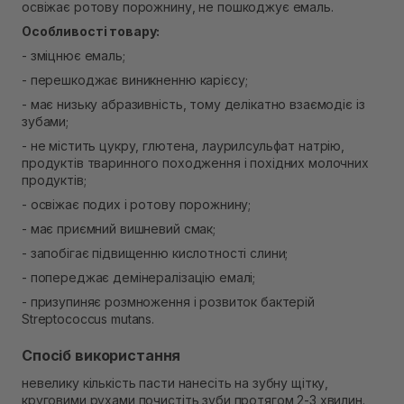
освіжає ротову порожнину, не пошкоджує емаль.
Самовивіз м. Рівне, вул. Кулика і Гудачека 23 (ТЦ
Екватор)
Особливості товару:
В наявності
- зміцнює емаль;
- перешкоджає виникненню карієсу;
- має низьку абразивність, тому делікатно взаємодіє із
зубами;
- не містить цукру, глютена, лаурилсульфат натрію,
продуктів тваринного походження і похідних молочних
продуктів;
- освіжає подих і ротову порожнину;
- має приємний вишневий смак;
- запобігає підвищенню кислотності слини;
- попереджає демінералізацію емалі;
- призупиняє розмноження і розвиток бактерій
Streptococcus mutans.
Спосіб використання
невелику кількість пасти нанесіть на зубну щітку,
круговими рухами почистіть зуби протягом 2-3 хвилин.