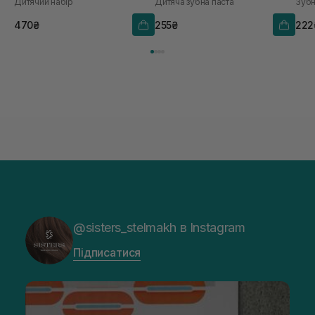
Дитячий набір
Дитяча зубна паста
Зубн
470₴
255₴
222
@sisters_stelmakh в Instagram
Підписатися