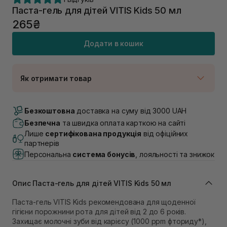
Паста-гель для дітей VITIS Kids 50 мл
265₴
Додати в кошик
Як отримати товар
Доставка Новою Поштою
В наявності
Безкоштовна
доставка на суму від 3000 UAH
Самовивіз м. Луцьк, вул. Винниченка 4
Безпечна
та швидка оплата карткою на сайті
В наявності
Лише
сертифікована продукція
від офіційних
Самовивіз м. Львів, вул. Академіка Підстригача, 1В
партнерів
(Duck’s Lake)
Персональна
система бонусів
, лояльності та знижок
В наявності
Самовивіз м. Львів, вул. Івана Франка 36
В наявності
Опис Паста-гель для дітей VITIS Kids 50 мл
Самовивіз м. Львів, вул. Степана Бандери 45
В наявності
Паста-гель VITIS Kids рекомендована для щоденної
гігієни порожнини рота для дітей від 2 до 6 років.
Самовивіз м. Рівне, вул. 16-го Липня, 15
Захищає молочні зуби від карієсу (1000 ppm фториду*),
В наявності