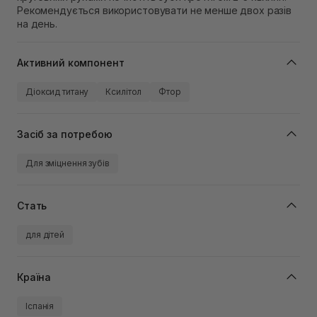
Рекомендується використовувати не менше двох разів
на день.
Активний компонент
Діоксид титану
Ксилітол
Фтор
Засіб за потребою
Для зміцнення зубів
Стать
для дітей
Країна
Іспанія