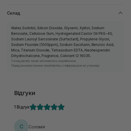
Склад
Water, Sorbitol, Silicon Dioxide, Glycerin, Xylitol, Sodium
Benzoate, Cellulose Gum, Hydrogenated Castor Oil PEG-40,
Sodium Lauroyl Sarcosinate (Surfactant), Propylene Glycol,
Sodium Fluoride (1000ppm), Sodium Saccharin, Benzoic Acid,
Mica, Titanium Dioxide, Tetrasodium EDTA, Neohesperidin
Dihydrochalcone, Fragrance, Colorant CI 16035.
Склад засобу може змінюватись виробником.
Перед використанням ознайомтесь з інформацією на упаковці.
Відгуки
1 Відгук
С
Соломія