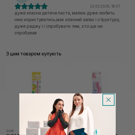
22.02.2026, 18:07
дуже класна дитяча паста, малюк дуже любить
нею користуватись,має класний запах і структуру,
дуже раджу її спробувати тим, хто ще не
спробував
З цим товаром купують
GUM
CURAPROX