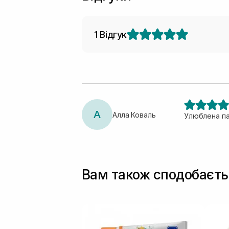
1 Відгук
А
Алла Коваль
Улюблена пас
Вам також сподобаєть