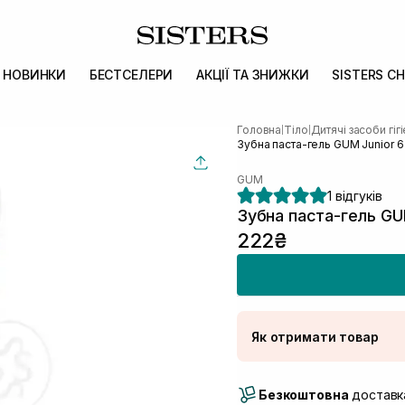
НОВИНКИ
БЕСТСЕЛЕРИ
АКЦІЇ ТА ЗНИЖКИ
SISTERS CH
Головна
Тіло
Дитячі засоби гіг
|
|
Зубна паста-гель GUM Junior 6
GUM
1 відгуків
Зубна паста-гель GU
222₴
Як отримати товар
Доставка Новою По
Безкоштовна
Самовивіз м. Луцьк, 
доставка