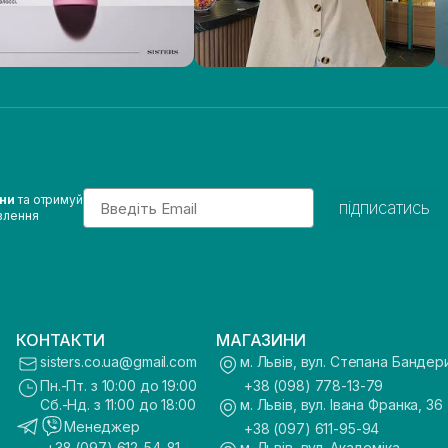
Email
ини
та отримуй
підписатись
влення
КОНТАКТИ
МАГАЗИНИ
sisters.co.ua@gmail.com
м. Львів, вул. Степана Бандер
Пн.-Пт. з 10:00 до 19:00
+38 (098) 778-13-79
Сб.-Нд. з 11:00 до 18:00
м. Львів, вул. Івана Франка, 36
Менеджер
+38 (097) 611-95-94
+38 (097) 612-54-81
м. Львів, вул. Академіка