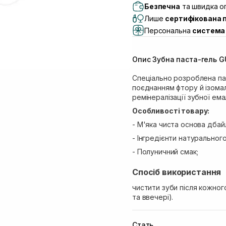
Самовивіз м. Львів, в
Безпечна
та швидка оп
Lake)
Лише
сертифікована 
Самовивіз м. Львів, в
Персональна
система 
Самовивіз м. Львів, 
Самовивіз м. Рівне, ву
Опис Зубна паста-гель GU
Самовивіз м. Рівне, в
Спеціально розроблена пас
поєднанням фтору й ізомал
ремінералізації зубної ема
Особливості товару:
- М'яка чиста основа дбайл
- Інгредієнти натуральног
- Полуничний смак;
Спосіб використання
чистити зуби після кожного
та ввечері).
Стать