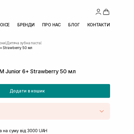
OICE
БРЕНДИ
ПРО НАС
БЛОГ
КОНТАКТИ
ієни
Дитяча зубна паста
|
|
+ Strawberry 50 мл
M Junior 6+ Strawberry 50 мл
Додати в кошик
штою
В наявності
вул. Винниченка 4
 на суму від 3000 UAH
В наявності