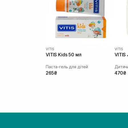
VITIS
VITIS
VITIS Kids 50 мл
VITIS 
Паста-гель для дітей
Дитячи
265₴
470₴