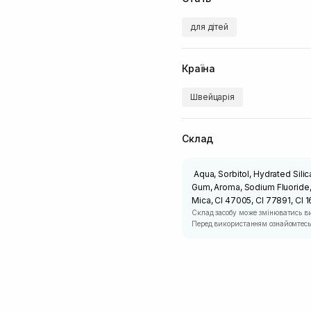
для дітей
Країна
Швейцарія
Склад
Aqua, Sorbitol, Hydrated Sili
Gum, Aroma, Sodium Fluoride
Mica, CI 47005, CI 77891, CI 
Склад засобу може змінюватись в
Перед використанням ознайомтесь 