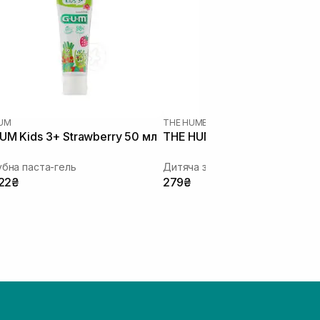
UM
THE HUMBLE CO
UM Kids 3+ Strawberry 50 мл
THE HUMBLE CO 75 мл
убна паста-гель
22₴
279₴