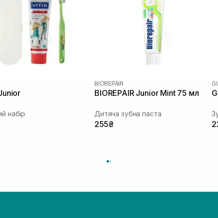
BIOREPAIR
G
Junior
BIOREPAIR Junior Mint 75 мл
G
й набір
Дитяча зубна паста
З
255₴
2