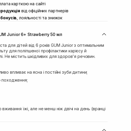
ул. Академіка Підстригача, 1В (Duck’s
лата карткою на сайті
В наявності
продукція
від офіційних партнерів
ул. Івана Франка 36
В наявності
бонусів
, лояльності та знижок
вул. Степана Бандери 45
В наявності
л. 16-го Липня, 15
В наявності
M Junior 6+ Strawberry 50 мл
ул. Кулика і Гудачека 23 (ТЦ Екватор)
В наявності
та для дітей від 6 років GUM Junior з оптимальним
ьту для поліпшеної профілактики карієсу й
лі. Не містить шкідливих для здоров'я речовин.
иво впливає на ясна і постійні зуби дитини;
о походження;
 вживання їжі, але не менш ніж двічі на день (вранці