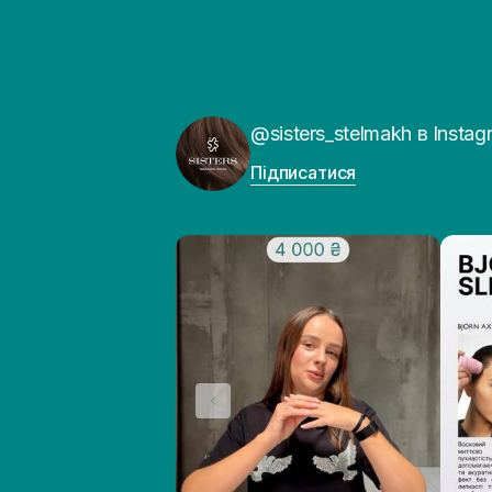
@sisters_stelmakh в Instag
Підписатися