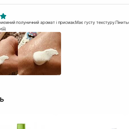
риємний полуничний аромат і присмак.Має густу текстуру.Пінит
и🤗
ь