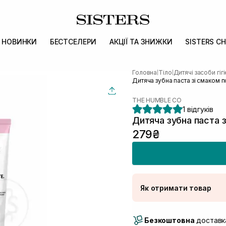
НОВИНКИ
БЕСТСЕЛЕРИ
АКЦІЇ ТА ЗНИЖКИ
SISTERS CH
Головна
Тіло
Дитячі засоби гіг
|
|
Дитяча зубна паста зі смаком
THE HUMBLE CO
1 відгуків
Дитяча зубна паста 
279₴
Як отримати товар
Доставка Новою По
Безкоштовна
Самовивіз м. Луцьк, 
доставка