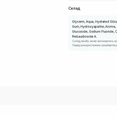
Склад
Glycerin, Aqua, Hydrated Silica
Gum, Hydroxyapatite, Aroma, 
Glucoside, Sodium Fluoride, C
Rebaudioside A.
Склад засобу може змінюватись в
Перед використанням ознайомтесь 