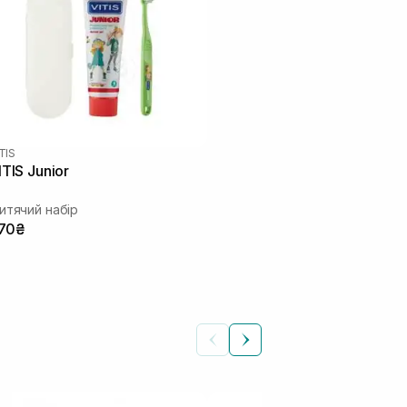
TIS
ITIS Junior
итячий набір
70₴