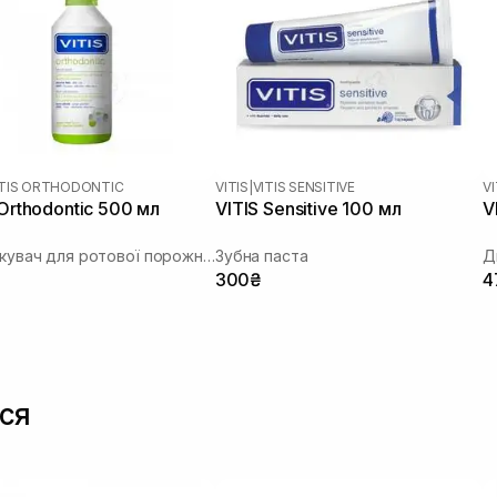
ITIS ORTHODONTIC
VITIS
|
VITIS SENSITIVE
VI
 Orthodontic 500 мл
VITIS Sensitive 100 мл
V
Ополіскувач для ротової порожнини
Зубна паста
Д
300₴
4
ся