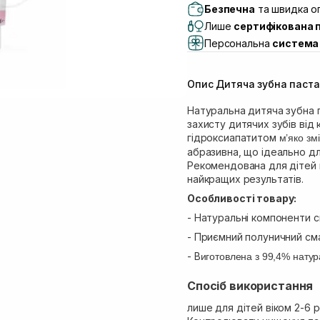
Самовивіз м. Львів, в
Безпечна
та швидка оп
(Duck’s Lake)
Лише
сертифікована 
Самовивіз м. Львів, в
Персональна
система 
Самовивіз м. Львів, 
Самовивіз м. Рівне, ву
Опис Дитяча зубна паста
Самовивіз м. Рівне, в
Натуральна дитяча зубна
захисту дитячих зубів від
гідроксиапатитом
м’яко змі
абразивна, що ідеально дл
Рекомендована для дітей 
найкращих результатів.
Особливості товару:
- Натуральні компоненти 
- Приємний полуничний см
- В
иготовлена з 99,4% натур
Спосіб використання
лише для дітей віком 2-6 