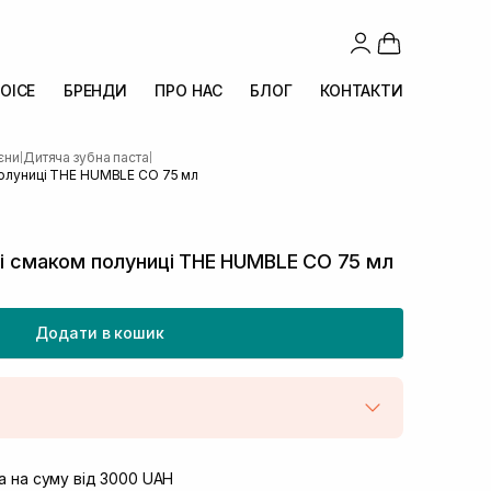
OICE
БРЕНДИ
ПРО НАС
БЛОГ
КОНТАКТИ
ієни
Дитяча зубна паста
|
|
 полуниці THE HUMBLE CO 75 мл
зі смаком полуниці THE HUMBLE CO 75 мл
Додати в кошик
штою
В наявності
вул. Винниченка 4
 на суму від 3000 UAH
Немає в наявності!