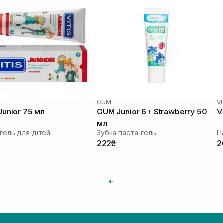
GUM
VI
Junior 75 мл
GUM Junior 6+ Strawberry 50
V
мл
гель для дітей
Зубна паста-гель
П
222₴
2