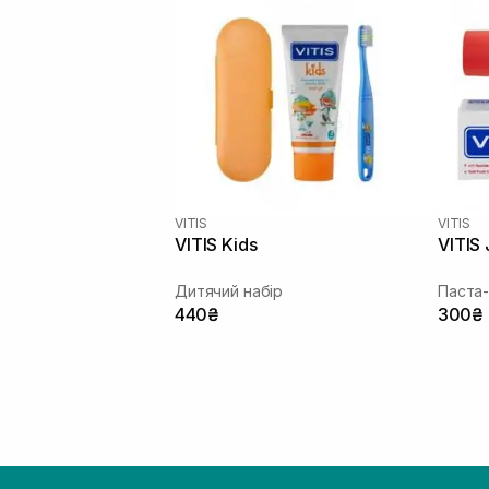
VITIS
VITIS
VITIS Kids
VITIS 
Дитячий набір
Паста-
440₴
300₴