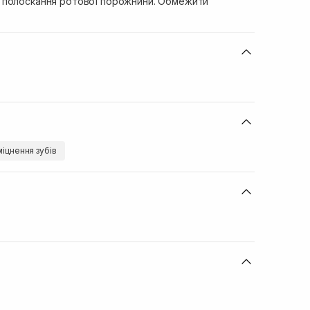
 полоскання ротової порожнини. Обмежити
міцнення зубів