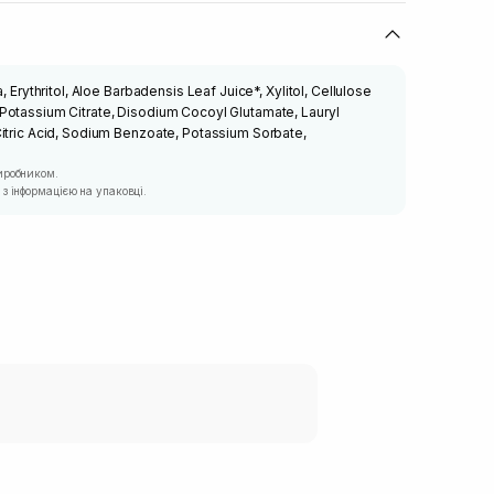
, Erythritol, Aloe Barbadensis Leaf Juice*, Xylitol, Cellulose
Potassium Citrate, Disodium Cocoyl Glutamate, Lauryl
itric Acid, Sodium Benzoate, Potassium Sorbate,
иробником.
з інформацією на упаковці.