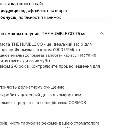
ул. Академіка Підстригача, 1В
лата карткою на сайті
Немає в наявності!
продукція
від офіційних партнерів
ул. Івана Франка 36
Немає в наявності!
бонусів
, лояльності та знижок
вул. Степана Бандери 45
Немає в наявності!
л. 16-го Липня, 15
В наявності
 зі смаком полуниці THE HUMBLE CO 75 мл
ул. Кулика і Гудачека 23 (ТЦ Екватор)
В наявності
 паста THE HUMBLE CO
-
це ідеальний засіб для
 карієсу. Формула з фтором (1000 PPM) та
аста не
цнює емаль і допомагає запобігти карієсу. П
я чутливих дитячих зубів.
віком 2-6 років. Контролюйте процес чищення для
сприяють делікатному очищенню.
ак робить щоденний догляд комфортним.
альних інгредієнтів та сертифікована COSMOS.
років; чистити зуби за рекомендацією стоматолога.