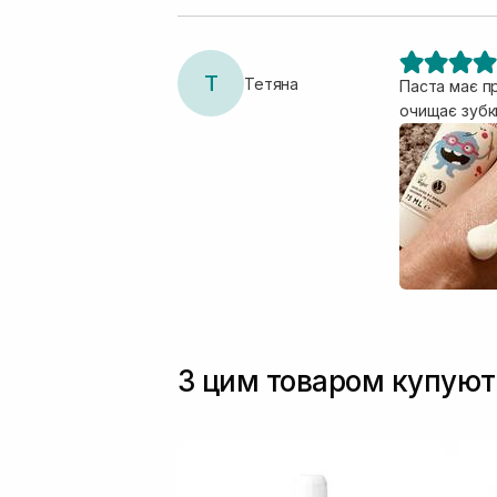
Т
Тетяна
Паста має п
очищає зубк
З цим товаром купуют