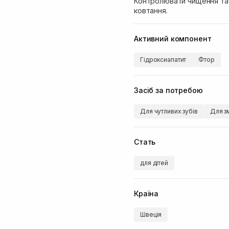
Контролювати чищення та
ковтання.
Активний компонент
Гідроксиапатит
Фтор
Засіб за потребою
Для чутливих зубів
Для з
Стать
для дітей
Країна
Швеція