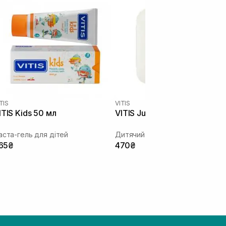
TIS
VITIS
ITIS Kids 50 мл
VITIS Junior
аста-гель для дітей
Дитячий набір
65₴
470₴