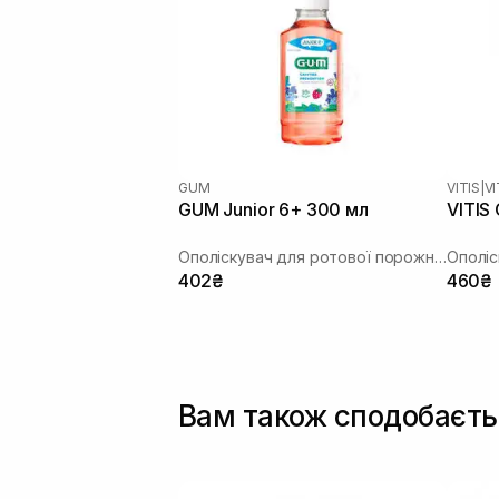
GUM
VITIS
|
V
GUM Junior 6+ 300 мл
VITIS
Ополіскувач для ротової порожнини
402₴
460₴
Вам також сподобаєть