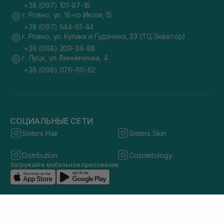
+38 (097) 101-97-16
г. Ровно, ул. 16-го Июля, 15
+38 (097) 544-61-44
г. Ровно, ул. Кулика и Гудачека, 23 (ТЦ Экватор)
+38 (068) 209-34-88
г. Луцк, ул. Винниченка, 4
+38 (098) 076-60-62
СОЦИАЛЬНЫЕ СЕТИ
Sisters Hair
Sisters Skin
Distribution
Cosmetology
Загружайте мобильное приложение