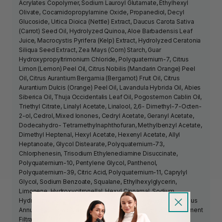
Acrylates Copolymer, Sodium Lauroyl Glutamate, Ethylhexyl
Olivate, Cocamidopropylamine Oxide, Propanediol, Decyl
Glucoside, Urtica Dioica (Nettle) Extract, Daucus Carota Sativa
(Carrot) Seed Oil, Hydrolyzed Quinoa, Aloe Barbadensis Leaf
Juice, Macrocystis Pyrifera (Kelp) Extract, Hydrolyzed Ceratonia
Siliqua Seed Extract, Zea Mays (Corn) Starch, Guar
Hydroxypropyltrimonium Chloride, Polyquaternium-7, Citrus
Limon (Lemon) Peel Oil, Citrus Nobilis (Mandarin Orange) Peel
Oil, Citrus Aurantium Bergamia (Bergamot) Fruit Oil, Citrus
Aurantium Dulcis (Orange) Peel Oil, Lavandula Hybrida Oil, Abies
Siberica Oil, Thuja Occidentalis Leaf Oil, Pogostemon Cablin Oil,
Triethyl Citrate, Linalyl Acetate, Linalool, 2,6- Dimethyl-7-Octen-
2-ol, Cedrol, Mixed Ionones, Cedryl Acetate, Geranyl Acetate,
Dodecahydro- Tetramethylnaphthofuran, Methylbenzyl Acetate,
Dimethyl Heptenal, Hexyl Acetate, Hexenyl Acetate, Allyl
Heptanoate, Glycol Distearate, Polyquaternium-73,
Chlorphenesin, Trisodium Ethylenediamine Disuccinate,
Polyquaternium-10, Pentylene Glycol, Panthenol,
Polyquaternium-39, Citric Acid, Polyquaternium-11, Caprylyl
Glycol, Sodium Benzoate, Squalane, Ethylhexylglycerin,
Limonene, Hydroxycitronellal, Hexyl Cinnamal, Sodium
Hydroxide, Potassium Sorbate, 3-Hexenol, Glyoxal, Helianthus
Annuus (Sunflower) Seed Oil, Leuconostoc/Radish Root Ferment
Filtrate.