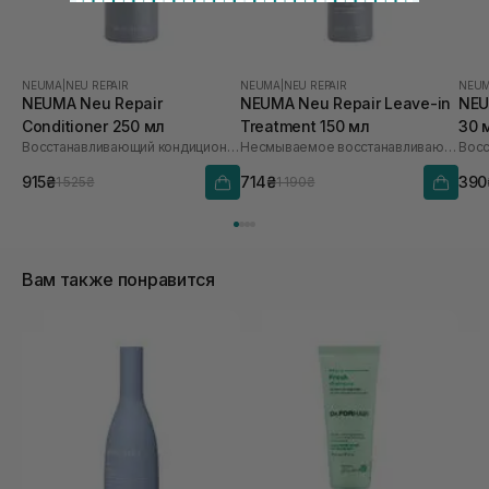
NEUMA
|
NEU REPAIR
NEUMA
|
NEU REPAIR
NEU
NEUMA Neu Repair
NEUMA Neu Repair Leave-in
NEU
Conditioner 250 мл
Treatment 150 мл
30 
Восстанавливающий кондиционер для волос
Несмываемое восстанавливающее средство для волос
915₴
714₴
390
1 525₴
1 190₴
Вам также понравится