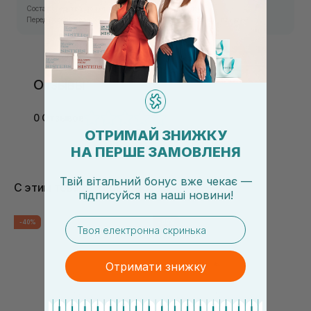
Состав средства может изменяться производителем.
Перед использованием ознакомьтесь с информацией на упаковке.
Отзывы
0 Отзывов
ОТРИМАЙ ЗНИЖКУ
НА ПЕРШЕ ЗАМОВЛЕНЯ
Твій вітальний бонус вже чекає —
С этим товаром покупают
підписуйся
на
наші новини!
email
-40%
-40%
Отримати знижку