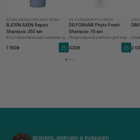
BJORN AXEN
|
BJORN AXEN REPAIR
DR. FORHAIR
|
PHYTO FRESH
DAVR
BJORN AXEN Repair
DR.FORHAIR Phyto Fresh
DAV
Shampoo 250 мл
Shampoo 70 мл
Восстанавливающий шампунь для волос
Мицеллярный шампунь для жирной кожи головы
Шамп
1 160₴
430₴
2 0
@sisters_stelmakh в Instagram