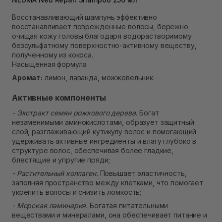
В наличии
Самовывоз Ровно
Восстанавливающий шампунь эффективно
В наличии
восстанавливает поврежденные волосы, бережно
Самовывоз г. Ровно, ул. Кулика и Гудачека 23 (ТЦ
очищая кожу головы благодаря водорастворимому
Экватор)
безсульфатному поверхностно-активному веществу,
В наличии
полученному из кокоса.
Насыщенная формула.
Аромат:
лимон, лаванда, можжевельник.
Активные компоненты
- Экстракт семян рожкового дерева.
Богат
незаменимыми аминокислотами, образует защитный
слой, разглаживающий кутикулу волос и помогающий
удерживать активные ингредиенты и влагу глубоко в
структуре волос, обеспечивая более гладкие,
блестящие и упругие пряди;
- Растительный коллаген.
Повышает эластичность,
заполняя пространство между клетками, что помогает
укрепить волосы и снизить ломкость;
- Морская ламинария.
Богатая питательными
веществами и минералами, она обеспечивает питание и