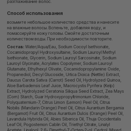
разглаживание волос.
Способ использования
возьмите небольшое количество средства и нанесите
на влажные волосы. Вспеньте, добавляя воду, и
помассируйте кожу головы. Смойте достаточным
количеством воды. При необходимости повторите.
Состав:
Water/Aqua/Eau, Sodium Cocoyl Isethionate,
Cocamidopropyl Hydroxysultaine, Sodium Lauroyl Methyl
Isethionate, Glycerin, Sodium Lauroyl Sarcosinate, Sodium
Lauroyl Glycinate, Acrylates Copolymer, Sodium Lauroyl
Glutamate, Ethylhexyl Olivate, Cocamidopropylamine Oxide,
Propanediol, Decyl Glucoside, Urtica Dioica (Nettle) Extract,
Daucus Carota Sativa (Carrot) Seed Oil, Hydrolyzed Quinoa,
Aloe Barbadensis Leaf Juice, Macrocystis Pyrifera (Kelp)
Extract, Hydrolyzed Ceratonia Siliqua Seed Extract, Zea Mays
(Corn) Starch, Guar Hydroxypropyltrimonium Chloride,
Polyquaternium-7, Citrus Limon (Lemon) Peel Oil, Citrus
Nobilis (Mandarin Orange) Peel Oil, Citrus Aurantium Bergamia
(Bergamot) Fruit Oil, Citrus Aurantium Dulcis (Orange) Peel Oil,
Lavandula Hybrida Oil, Abies Siberica Oil, Thuja Occidentalis
Leaf Oil, Pogostemon Cablin Oil, Triethyl Citrate, Linalyl
Acetate, Linalool, 2,6- Dimethyl-7-Octen-2-ol, Cedrol, Mixed