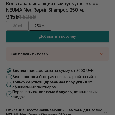
Восстанавливающий шампунь для волос
NEUMA Neu Repair Shampoo 250 мл
915₴
1 525₴
30 ml
250 ml
Добавить в корзину
Как получить товар
Доставка Новой Почтой
В наличии
Бесплатная
доставка на сумму от 3000 UAH
Самовывоз г. Луцк, Винниченка 4
Безопасная
и быстрая оплата картой на сайте
В наличии
Только
сертифицированная продукция
от
Самовывоз г. Львов, ул. Академика Подстригача,
официальных партнеров
1В (Duck's Lake)
Персональная
система бонусов
, лояльности и
В наличии
скидок
Самовывоз Львов (Ивана Франко 36)
В наличии
Описание Восстанавливающий шампунь для волос
Самовывоз г. Львов ул. Степана Бандеры 43
NEUMA Neu Repair Shampoo 250 мл