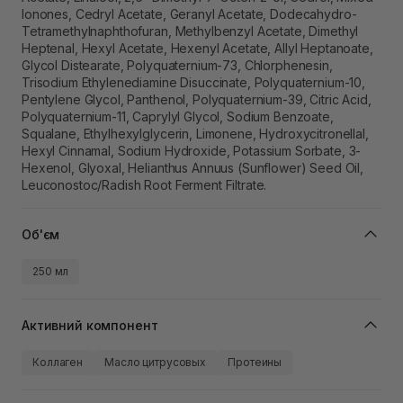
Ionones, Cedryl Acetate, Geranyl Acetate, Dodecahydro-
Tetramethylnaphthofuran, Methylbenzyl Acetate, Dimethyl
Heptenal, Hexyl Acetate, Hexenyl Acetate, Allyl Heptanoate,
Glycol Distearate, Polyquaternium-73, Chlorphenesin,
Trisodium Ethylenediamine Disuccinate, Polyquaternium-10,
Pentylene Glycol, Panthenol, Polyquaternium-39, Citric Acid,
Polyquaternium-11, Caprylyl Glycol, Sodium Benzoate,
Squalane, Ethylhexylglycerin, Limonene, Hydroxycitronellal,
Hexyl Cinnamal, Sodium Hydroxide, Potassium Sorbate, 3-
Hexenol, Glyoxal, Helianthus Annuus (Sunflower) Seed Oil,
Leuconostoc/Radish Root Ferment Filtrate.
Об'єм
250 мл
Активний компонент
Коллаген
Масло цитрусовых
Протеины