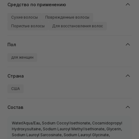
Средство по применению
Сухие волосы
Поврежденные волосы
Пористые волосы
Для восстановления волос
Пол
для женщин
Страна
США
Состав
Water/Aqua/Eau, Sodium Cocoyl Isethionate, Cocamidopropyl
Hydroxysultaine, Sodium Lauroyl Methyl Isethionate, Glycerin,
Sodium Lauroyl Sarcosinate, Sodium Lauroyl Glycinate,