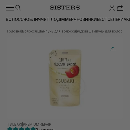
ВОЛОССЯ
ОБЛИЧЧЯ
ТІЛО
ДІМ
МЕРЧ
НОВИНКИ
БЕСТСЕЛЕРИ
АК
Головна
Волосся
Шампунь для волосся
Рідкий шампунь для волосся
Ш
|
|
|
|
TSUBAKI
|
PREMIUM REPAIR
3 відгуків