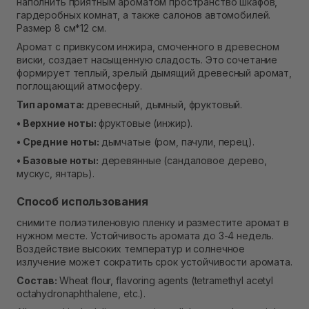
наполнить приятным ароматом пространство шкафов,
Самовывоз г. Ровно, ул. Кулика и Гудачека 23 (ТЦ
гардеробных комнат, а также салонов автомобилей.
Экватор)
Размер 8 см*12 см.
В наличии
Аромат с привкусом инжира, смоченного в древесном
виски, создает насыщенную сладость. Это сочетание
формирует теплый, зрелый дымящий древесный аромат,
поглощающий атмосферу.
Тип аромата:
древесный, дымный, фруктовый.
• Верхние ноты:
фруктовые (инжир).
• Средние ноты:
дымчатые (ром, пачули, перец).
• Базовые ноты:
деревянные (сандаловое дерево,
мускус, янтарь).
Способ использования
снимите полиэтиленовую пленку и разместите аромат в
нужном месте. Устойчивость аромата до 3-4 недель.
Воздействие высоких температур и солнечное
излучение может сократить срок устойчивости аромата.
Состав:
Wheat flour, flavoring agents (tetramethyl acetyl
octahydronaphthalene, etc.).