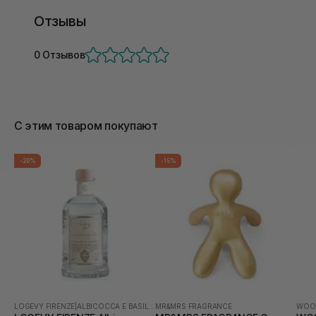
Отзывы
0 Отзывов
С этим товаром покупают
-20%
-15%
LOGEVY FIRENZE
|
ALBICOCCA E BASILICO
MR&MRS FRAGRANCE
WOO