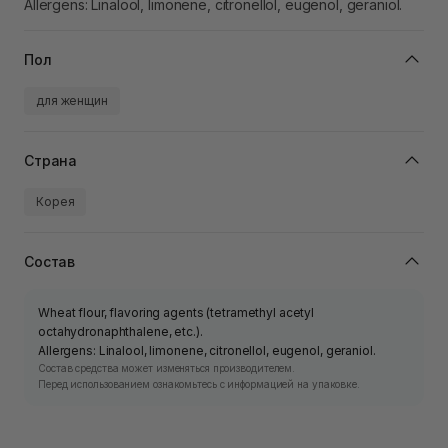
Allergens: Linalool, limonene, citronellol, eugenol, geraniol.
Пол
для женщин
Страна
Корея
Состав
Wheat flour, flavoring agents (tetramethyl acetyl
octahydronaphthalene, etc.).
Allergens: Linalool, limonene, citronellol, eugenol, geraniol.
Состав средства может изменяться производителем.
Перед использованием ознакомьтесь с информацией на упаковке.