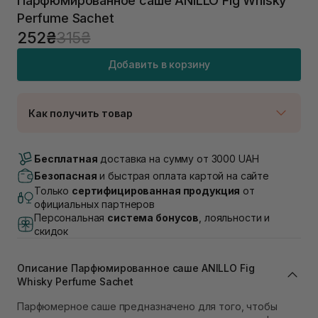
Парфюмированное саше ANILLO Fig Whisky
Perfume Sachet
252₴
315₴
Добавить в корзину
Как получить товар
Доставка Новой Почтой
В наличии
Бесплатная
доставка на сумму от 3000 UAH
Самовывоз г. Луцк, Винниченка 4
Безопасная
и быстрая оплата картой на сайте
В наличии
Только
сертифицированная продукция
от
Самовывоз г. Львов, ул. Академика Подстригача,
официальных партнеров
1В (Duck's Lake)
Персональная
система бонусов
, лояльности и
В наличии
скидок
Самовывоз Львов (Ивана Франко 36)
В наличии
Описание Парфюмированное саше ANILLO Fig
Самовывоз г. Львов ул. Степана Бандеры 43
Whisky Perfume Sachet
В наличии
Самовывоз Ровно
Парфюмерное саше предназначено для того, чтобы
В наличии