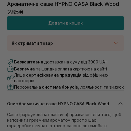
Ароматичне саше HYPNO CASA Black Wood
285₴
Додати в кошик
Як отримати товар
Доставка Новою Поштою
В наявності
Безкоштовна
доставка на суму від 3000 UAH
Самовивіз м. Луцьк, вул. Винниченка 4
Безпечна
та швидка оплата карткою на сайті
В наявності
Лише
сертифікована продукція
від офіційних
Самовивіз м. Львів, вул. Академіка Підстригача, 1В
партнерів
(Duck’s Lake)
Персональна
система бонусів
, лояльності та знижок
Немає в наявності!
Самовивіз м. Львів, вул. Івана Франка 36
В наявності
Опис Ароматичне саше HYPNO CASA Black Wood
Самовивіз м. Львів, вул. Степана Бандери 45
В наявності
Саше (парфумована пластина) призначені для того, щоб
Самовивіз м. Рівне, вул. 16-го Липня, 15
наповнити приємним ароматом простір шаф,
гардеробних кімнат, а також салонів автомобілів.
В наявності