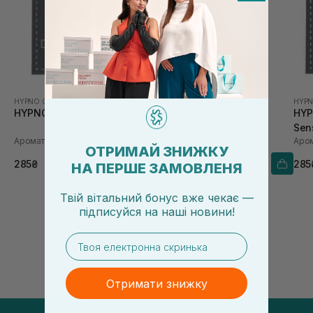
HYPNO CASA
|
PEPE NERO
HYPNO CASA
|
SANDALO NOBILE
HYPN
HYPNO CASA Pepe Nero
HYPNO CASA Classic
HYP
Sandalo Nobile
Sen
Ароматичне саше
Ароматичне саше
Аром
ОТРИМАЙ ЗНИЖКУ
285₴
225₴
285
НА ПЕРШЕ ЗАМОВЛЕНЯ
Твій вітальний бонус вже чекає —
підписуйся
на
наші новини!
email
Отримати знижку