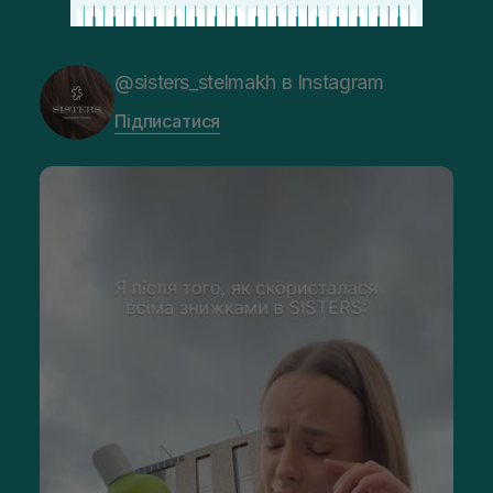
@sisters_stelmakh в Instagram
Підписатися