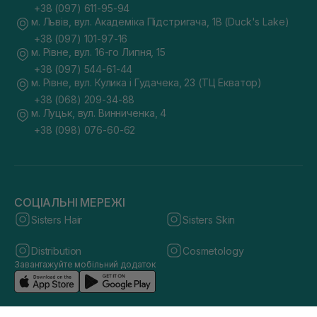
+38 (097) 611-95-94
м. Львів, вул. Академіка Підстригача, 1В (Duck's Lake)
+38 (097) 101-97-16
м. Рівне, вул. 16-го Липня, 15
+38 (097) 544-61-44
м. Рівне, вул. Кулика і Гудачека, 23 (ТЦ Екватор)
+38 (068) 209-34-88
м. Луцьк, вул. Винниченка, 4
+38 (098) 076-60-62
СОЦІАЛЬНІ МЕРЕЖІ
Sisters Hair
Sisters Skin
Distribution
Cosmetology
Завантажуйте мобільний додаток