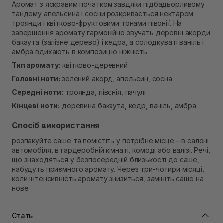
Самовивіз м. Рівне, вул. Кулика і Гудачека 23 (ТЦ
Аромат з яскравим початком завдяки підбадьорливому
Екватор)
тандему апельсина і сосни розкривається нектаром
В наявності
троянди і квітково-фруктовими тонами півонії. На
завершення аромату гармонійно звучать деревні акорди
бакаута (залізне дерево) і кедра, а солодкуваті ваніль і
амбра вдихають в композицію ніжність.
Тип аромату:
квітково-деревний
Головні ноти:
зелений акорд, апельсин, сосна
Середні ноти:
троянда, півонія, пачулі
Кінцеві ноти:
деревина бакаута, кедр, ваніль, амбра
Спосіб використання
розпакуйте саше та помістіть у потрібне місце – в салоні
автомобіля, в гардеробній кімнаті, комоді або валізі. Речі,
що знаходяться у безпосередній близькості до саше,
набудуть приємного аромату. Через три-чотири місяці,
коли інтенсивність аромату знизиться, замініть саше на
нове.
Стать