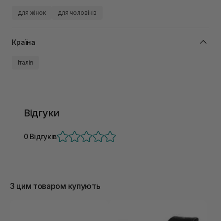
для жінок
для чоловіків
Країна
Італія
Відгуки
0 Відгуків
З цим товаром купують