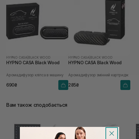
HYPNO CASA
|
BLACK WOOD
HYPNO CASA
|
BLACK WOOD
HYPNO CASA Black Wood
HYPNO CASA Black Wood
Аромадифузор кліпса в машину
Аромадифузор змінний картридж
690₴
285₴
Вам також сподобається